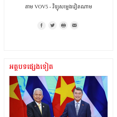
តាម​ VOV5 - វិទ្យុសម្លេងវៀតណាម
អត្ថបទផ្សេងទៀត