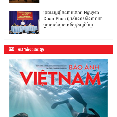
ប្រធានរដ្ឋវៀតណាមលោក Nguyen
Xuan Phuc ជួបសំណេះសំណាលជា
មួយម្ចាស់ឆ្នោតនៅទីក្រុងហូជីមិញ
អាន​កាសែត​បោះពុម្ភ