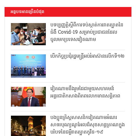
អត្ថបទអានច្រើនបំផុត
បទប្បញ្ញត្តិស្តីពីការទប់ស្កាត់ការរាតត្បាតនៃ
ជំងឺ Covid-19 សម្រាប់ប្រជាជនដែល
ចូលមកប្រទេសវៀតណាម
បើកកិច្ចប្រជុំរដ្ឋមន្ត្រីអប់រំអាស៊ានលើកទី១២
វៀតណាមនឹងរួមដៃជាមួយសហគមន៍
អន្តរជាតិកសាងពិភពលោកមានសន្តិភាព
បងប្អូនគ្រិស្តសាសនិកវៀតណាមអំណរ
សាទរបុណ្យណូអែលដ៏សុខសាន្តត្រាណក្នុង
បរិបទនៃជម្ងឺរាតត្បាតកូវីដ-១៩