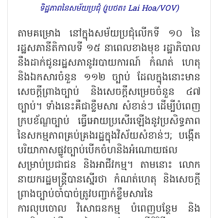
ទិដ្ឋភាពនៃសម័យប្រជុំ (រូបថត៖ Lai Hoa/VOV)
តាមគម្រោង នៅក្នុងសម័យប្រជុំលើកទី ១០ នៃ
រដ្ឋសភានីតិកាលទី ១៥ នាពេលខាងមុខ រដ្ឋាភិបាល
នឹងដាក់ជូនរដ្ឋសភានូវរបាយការណ៍ កំណត់ ហេតុ
និងឯកសារចំនួន ១១២ ច្បាប់ ដែលក្នុងនោះមាន
សេចក្តីព្រាងច្បាប់ និងសេចក្តីសម្រេចចំនួន ៤៧
ច្បាប់។ ទាំងនេះគឺជាខ្លឹមសារ សំខាន់ៗ ដើម្បីបំពេញ
ក្របខ័ណ្ឌច្បាប់ ធ្វើអោយប្រសើរឡើងនូវប្រសិទ្ធភាព
នៃសកម្មភាពគ្រប់គ្រងរដ្ឋក្នុងវិស័យសំខាន់ៗ; បង្កើត
បរិយាកាសផ្លូវច្បាប់បើកចំហនិងអំណោយផល
សម្រាប់ប្រជាជន និងអាជីវកម្ម។ តាមនោះ លោក
នាយករដ្ឋមន្ត្រីបានស្នើរថា កំណត់ហេតុ និងសេចក្តី
ព្រាងច្បាប់ចាំបាច់ត្រូវបញ្ជាក់ខ្លឹមសារនៃ
ការលុបចោល វិសោធនកម្ម បំពេញបន្ថែម និង