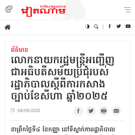
ព័ត៌មាន
លោកនាយករដ្ឋមន្ត្រីអញ្ជើញ
ជាអធិបតីសម័យប្រជុំរបស់
រដ្ឋាភិបាលស្តីពីការកសាង
ច្បាប់ខែសីហា ឆ្នាំ២០២៥
04/09/2025
នាព្រឹកថ្ងៃទី៤ ខែកញ្ញា នៅទីស្នាក់ការរដ្ឋាភិបាល