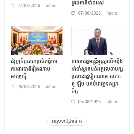
គ្រប់ភាគីទាំងអស់
07/08/2026
ព័ត៌មាន
07/08/2026
ព័ត៌មាន
ជំរុញកិច្ចសហប្រតិបត្តិការ
នាយករដ្ឋមន្ត្រីអូស្ត្រាលីទន្ទឹង
ការពារជាតិវៀតណាម-
រង់ចាំស្វាគមន៍អគ្គលេខាបក្ស
ម៉ាឡេស៊ី
ប្រធានរដ្ឋវៀតណាម លោក
តូ ឡឹម មកបំពេញទស្សន
06/08/2026
ព័ត៌មាន
កិច្ច
06/08/2026
ព័ត៌មាន
អត្ថបទផ្សេងទៀត