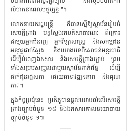
បំបាត់ភាពរាំងស្ទះផ្លូវច្បាប់ និងលុបបំបាត់ការ
លំបាកនាពេលបច្ចុប្បន្ន ”។
លោកនាយករដ្ឋមន្ត្រី ក៏បានស្នើឱ្យស្ថាប័នរៀបចំ
សេចក្តីព្រាង បន្តស្វែងរកមតិសាធារណៈ ពិគ្រោះ
ជាមួយអ្នកជំនាញ អ្នកវិទ្យាសាស្ត្រ និងសកម្មជន
អនុវត្តជាក់ស្តែង និងយោងបទពិសោធន៍អន្តរជាតិ
ដើម្បីបំពេញឯកសារ និងសេចក្តីព្រាងច្បាប់ ព្រម
ទាំងសម្របសម្រួលជាមួយស្ថាប័នពាក់ព័ន្ធ ដើម្បី
ដាក់ជូនរដ្ឋសភា ដោយធានាវឌ្ឍនភាព និងគុណ
ភាព។
ក្នុងកិច្ចប្រជុំនេះ ប្រតិភូបានផ្ដល់យោបល់លើសេចក្តី
ព្រាងច្បាប់ចំនួន ១៥ និងឯកសារគោលនយោបាយ
ច្បាប់ចំនួន ១៕