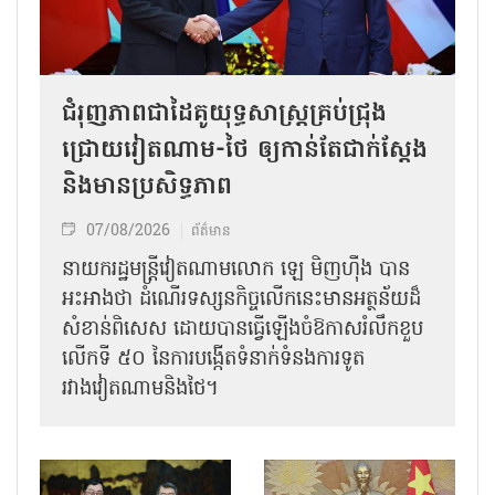
ជំរុញភាពជាដៃគូយុទ្ធសាស្ត្រគ្រប់ជ្រុង
ជ្រោយវៀតណាម-ថៃ ឲ្យកាន់តែជាក់ស្ដែង
និងមានប្រសិទ្ធភាព
07/08/2026
ព័ត៌មាន
នាយករដ្ឋមន្ត្រីវៀតណាមលោក ឡេ មិញហ៊ឹង បាន
អះអាងថា ដំណើរទស្សនកិច្ចលើកនេះមានអត្ថន័យដ៏
សំខាន់ពិសេស ដោយបានធ្វើឡើងចំឱកាសរំលឹកខួប
លើកទី ៥០ នៃការបង្កើតទំនាក់ទំនងការទូត
រវាងវៀតណាមនិងថៃ។