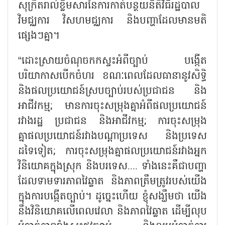
សុក្រិតរាល់ខ្លឹមសារនៃការកាត់បន្ថយនីតិវិធីរដ្ឋបាល
វិមជ្ឈការ វិសហមជ្ឈការ និងបញ្ហាដែលមានមតិ
ផ្សេងៗគ្នា។
“ដោះស្រាយចំណុចកកស្ទះអំពីច្បាប់ បង្កើត
បរិយាកាសបើកចំហរ ខណៈពេលដែលធានានូវសិទ្ធិ
និងផលប្រយោជន៍ស្របច្បាប់របស់ប្រជាជន និង
អាជីវកម្ម; មានការចុះសម្រុងគ្នាអំពីផលប្រយោជន៍
រវាងរដ្ឋ ប្រជាជន និងអាជីវកម្ម; ការចុះសម្រុង
គ្នាផលប្រយោជន៍រវាងបណ្តាប្រទេស និងប្រទេស
ដទៃទៀត; ការចុះសម្រុងគ្នាផលប្រយោជន៍រវាងអ្នក
វិនិយោគក្នុងស្រុក និងបរទេស.... ទាំងនេះគឺជាបញ្ហា
ដែលទាមទារភាពវៃឆ្លាត និងភាពត្រឹមត្រូវរបស់យើង
ក្នុងការបង្កើតច្បាប់។ ដូច្នេះហើយ ខ្ញុំសង្ឃឹមថា យើង
នឹងវិនិយោគលើពេលវេលា និងភាពវៃឆ្លាត ដើម្បីលុប