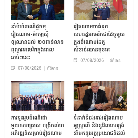
នាំទំហំពាណិជ្ជកម្ម
វៀតណាមចាត់ទុក
វៀតណាម-ម៉ាឡេស៊ី
សហរដ្ឋអាមេរិកជាដៃគូមួយ
ឲ្យឈានដល់ ២០ពាន់លាន
ក្នុងចំណោមដៃគូ
ដុល្លារអាមេរិកក្នុងពេល
សំខាន់ឈានមុខគេ
ឆាប់ៗនេះ
07/08/2026
ព័ត៌មាន
07/08/2026
ព័ត៌មាន
ការទូតរួមដំណើរជា
ទំនាក់ទំនងរវាងវៀតណាម
មួយសហគ្រាស ពង្រីកលំហ
អូស្ត្រាលី និងនូវែលសេឡង់
អភិវឌ្ឍន៍សម្រាប់វៀតណាម
នាំមកនូវអត្ថប្រយោជន៍ដល់