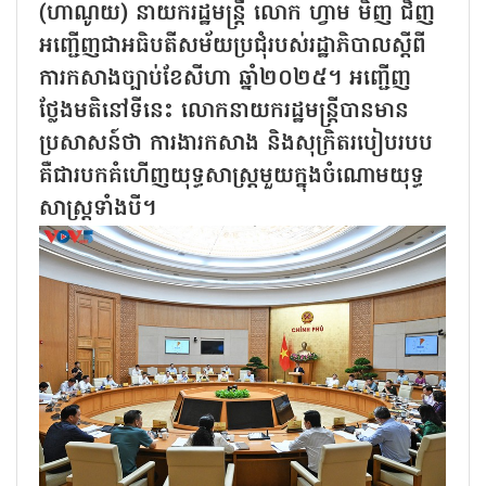
(ហាណូយ) នាយករដ្ឋមន្ត្រី លោក ហ្វាម មិញ ជិញ
អញ្ជើញជាអធិបតីសម័យប្រជុំរបស់រដ្ឋាភិបាលស្តីពី
ការកសាងច្បាប់ខែសីហា ឆ្នាំ២០២៥។ អញ្ជើញ
ថ្លែងមតិនៅទីនេះ លោកនាយករដ្ឋមន្ត្រីបានមាន
ប្រសាសន៍ថា ការងារកសាង និងសុក្រិតរបៀបរបប
គឺជារបកគំហើញយុទ្ធសាស្ត្រមួយក្នុងចំណោមយុទ្ធ
សាស្ត្រទាំងបី។