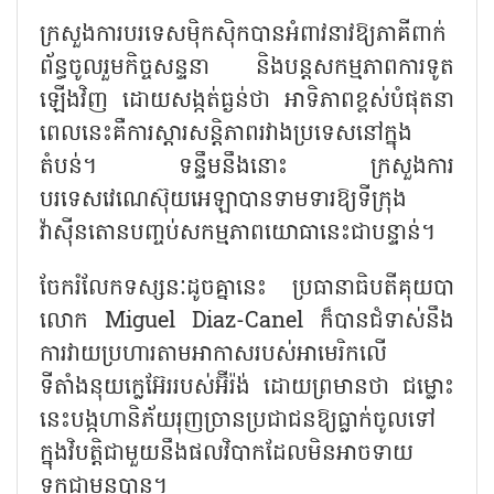
ក្រសួងការបរទេសម៉ិកស៊ិកបានអំពាវនាវឱ្យភាគីពាក់
ព័ន្ធចូលរួមកិច្ចសន្ទនា និងបន្តសកម្មភាពការទូត
ឡើងវិញ ដោយសង្កត់ធ្ងន់ថា អាទិភាពខ្ពស់បំផុតនា
ពេលនេះគឺការស្តារសន្តិភាពរវាងប្រទេសនៅក្នុង
តំបន់។ ទន្ទឹមនឹងនោះ ក្រសួងការ
បរទេសវេណេស៊ុយអេឡាបានទាមទារឱ្យទីក្រុង
វ៉ាស៊ីនតោនបញ្ចប់សកម្មភាពយោធានេះជាបន្ទាន់។
ចែករំលែកទស្សនៈដូចគ្នានេះ ប្រធានាធិបតីគុយបា
លោក
Miguel Diaz-Canel ក៏បានជំទាស់នឹង
ការវាយប្រហារតាមអាកាសរបស់អាមេរិកលើ
ទីតាំងនុយក្លេអ៊ែររបស់អ៊ីរ៉ង់ ដោយព្រមានថា ជម្លោះ
នេះបង្កហានិភ័យរុញច្រានប្រជាជនឱ្យធ្លាក់ចូលទៅ
ក្នុងវិបត្តិជាមួយនឹងផលវិបាកដែលមិនអាចទាយ
ទុកជាមុនបាន។