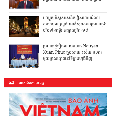
បងប្អូនគ្រិស្តសាសនិកវៀតណាមអំណរ
សាទរបុណ្យណូអែលដ៏សុខសាន្តត្រាណក្នុង
បរិបទនៃជម្ងឺរាតត្បាតកូវីដ-១៩
ប្រធានរដ្ឋវៀតណាមលោក Nguyen
Xuan Phuc ជួបសំណេះសំណាលជា
មួយម្ចាស់ឆ្នោតនៅទីក្រុងហូជីមិញ
អាន​កាសែត​បោះពុម្ភ