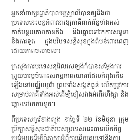
អ្នកនាំពាក្យរដ្ឋាភិបាលអូស្ត្រាលីបានឲ្យដឹងថា
ប្រទេសនេះបន្តអំពាវនាវឱ្យភាគីពាក់ព័ន្ធទាំងអស់
កាត់បន្ថយភាពតានតឹង និងឆ្ពោះទៅរកការសន្ទនា
និងការទូត ក្នុងបរិបទសន្តិសុខក្នុងតំបន់ពោរពេញ
ដោយភាពចលាចល។
ក្រសួងការបរទេសនូវែលសេឡង់ក៏បានសម្តែងការ
ព្រួយបារម្ភចំពោះសកម្មភាពយោធាដែលកំពុងកើន
ឡើងនៅមជ្ឈិមបូព៌ា ព្រមទាំងសង្កត់ធ្ងន់ លើតម្រូវការ
សម្រាប់ភាគីទាំងអស់ដើម្បីចៀសវាងអំពើរហឹង្សា និង
ឆ្ពោះទៅរកការទូត។
ពីប្រទេសកូរ៉េខាងត្បូង នាថ្ងៃទី ២២ ខែមិថុនា ក្រុម
ប្រឹក្សាសន្តិសុខជាតិរបស់ប្រទេសនេះបានបើកកិច្ច
ប្រជុំមួយដើម្បីពិភាក្សាអំពីការឆ្លើយតបទៅនឹងការ