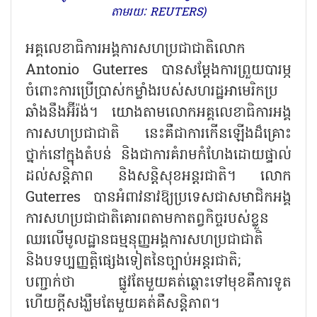
តាមរយៈ REUTERS)
អគ្គលេខាធិការអង្គការសហប្រជាជាតិលោក
Antonio Guterres បានសម្តែងការព្រួយបារម្ភ
ចំពោះការប្រើប្រាស់កម្លាំងរបស់សហរដ្ឋអាមេរិកប្រ
ឆាំងនឹងអ៊ីរ៉ង់។ យោងតាមលោកអគ្គលេខាធិការអង្គ
ការសហប្រជាជាតិ នេះគឺជាការកើនឡើងដ៏គ្រោះ
ថ្នាក់នៅក្នុងតំបន់ និងជាការគំរាមកំហែងដោយផ្ទាល់
ដល់សន្តិភាព និងសន្តិសុខអន្តរជាតិ។ លោក
Guterres បានអំពាវនាវឱ្យប្រទេសជាសមាជិកអង្គ
ការសហប្រជាជាតិគោរពតាមកាតព្វកិច្ចរបស់ខ្លួន
ឈរលើមូលដ្ឋានធម្មនុញ្ញអង្គការសហប្រជាជាតិ
និងបទប្បញ្ញត្តិផ្សេងទៀតនៃច្បាប់អន្តរជាតិ;
បញ្ជាក់ថា ផ្លូវតែមួយគត់ឆ្ពោះទៅមុខគឺការទូត
ហើយក្តីសង្ឃឹមតែមួយគត់គឺសន្តិភាព។