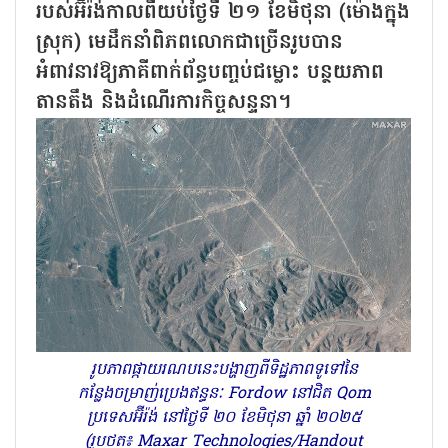
របស់អ៊ីរ៉ង់កាលពីយប់ថ្ងៃទី ២១ ខែមិថុនា (ម៉ោងក្នុង
ស្រុក) មេដឹកនាំពិភពលោកជាច្រើនរូបបាន
អំពាវនាវឱ្យភាគីពាក់ព័ន្ធបញ្ចប់ជម្លោះ បន្ថយភាព
តានតឹង និងដំណើរការកិច្ចសន្ទនា។
រូបភាពផ្កាយរណបនេះបង្ហាញពីទិដ្ឋភាពទូទៅនៃ
កន្លែងចម្រាញ់ប្រេងឥន្ធនៈ Fordow នៅជិត Qom
ប្រទេសអ៊ីរ៉ង់ នៅថ្ងៃទី ២០ ខែមិថុនា ឆ្នាំ ២០២៥
(រូបថត៖ Maxar Technologies/Handout