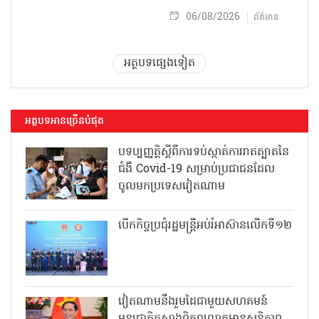
06/08/2026
ព័ត៌មាន
អត្ថបទផ្សេងទៀត
អត្ថបទអានច្រើនបំផុត
បទប្បញ្ញត្តិស្តីពីការទប់ស្កាត់ការរាតត្បាតនៃ
ជំងឺ Covid-19 សម្រាប់ប្រជាជនដែល
ចូលមកប្រទេសវៀតណាម
បើកកិច្ចប្រជុំរដ្ឋមន្ត្រីអប់រំអាស៊ានលើកទី១២
វៀតណាមនឹងរួមដៃជាមួយសហគមន៍
អន្តរជាតិកសាងពិភពលោកមានសន្តិភាព