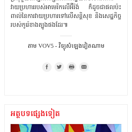
វាយប្រហាររបស់អាមេរិកលើអ៊ីរ៉ង់ ក៏ដូចជាផលប៉ះ
ពាល់នៃការវាយប្រហារទៅលើសន្តិសុខ និងសេដ្ឋកិច្ច
របស់កូរ៉េខាងត្បូងផងដែរ៕
តាម VOV5 - វិទ្យុសំឡេង​វៀតណាម
អត្ថបទផ្សេងទៀត