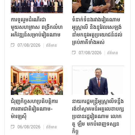
ការទូតរួមដំណើរជា
ទំនាក់ទំនងរវាងវៀតណាម
មួយសហគ្រាស ពង្រីកលំហ
អូស្ត្រាលី និងនូវែលសេឡង់
អភិវឌ្ឍន៍សម្រាប់វៀតណាម
នាំមកនូវអត្ថប្រយោជន៍ដល់
គ្រប់ភាគីទាំងអស់
07/08/2026
ព័ត៌មាន
07/08/2026
ព័ត៌មាន
ជំរុញកិច្ចសហប្រតិបត្តិការ
នាយករដ្ឋមន្ត្រីអូស្ត្រាលីទន្ទឹង
ការពារជាតិវៀតណាម-
រង់ចាំស្វាគមន៍អគ្គលេខាបក្ស
ម៉ាឡេស៊ី
ប្រធានរដ្ឋវៀតណាម លោក
តូ ឡឹម មកបំពេញទស្សន
06/08/2026
ព័ត៌មាន
កិច្ច