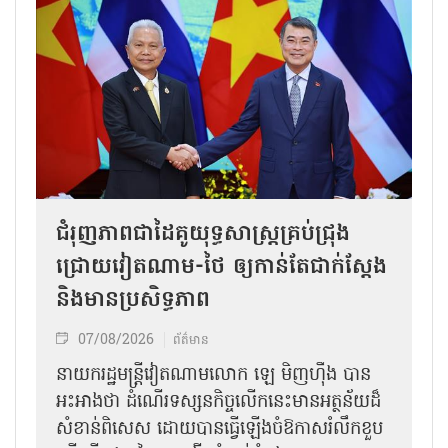
ជំរុញភាពជាដៃគូយុទ្ធសាស្ត្រគ្រប់ជ្រុង
ជ្រោយវៀតណាម-ថៃ ឲ្យកាន់តែជាក់ស្ដែង
និងមានប្រសិទ្ធភាព
07/08/2026
ព័ត៌មាន
នាយករដ្ឋមន្ត្រីវៀតណាមលោក ឡេ មិញហ៊ឹង បាន
អះអាងថា ដំណើរទស្សនកិច្ចលើកនេះមានអត្ថន័យដ៏
សំខាន់ពិសេស ដោយបានធ្វើឡើងចំឱកាសរំលឹកខួប