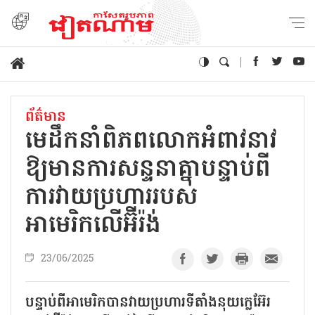
ព័ត៌មាន
មេដឹកនាំពិភពលោកអំពាវនាវ
ឱ្យមានការសន្ទនាគ្នាបន្ទាប់ពី
ការវាយប្រហាររបស់
អាមេរិកលើអ៊ីរ៉ង់
23/06/2025
បន្ទាប់ពីអាមេរិកបានវាយប្រហារទីតាំងនុយក្លេអ៊ែរ