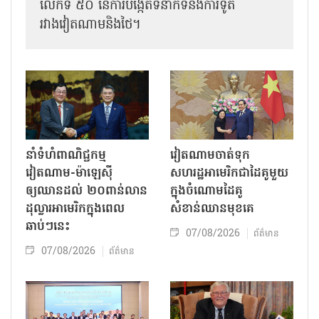
លើកទី ៥០ នៃការបង្កើតទំនាក់ទំនងការទូត
រវាងវៀតណាមនិងថៃ។
នាំទំហំពាណិជ្ជកម្ម
វៀតណាមចាត់ទុក
វៀតណាម-ម៉ាឡេស៊ី
សហរដ្ឋអាមេរិកជាដៃគូមួយ
ឲ្យឈានដល់ ២០ពាន់លាន
ក្នុងចំណោមដៃគូ
ដុល្លារអាមេរិកក្នុងពេល
សំខាន់ឈានមុខគេ
ឆាប់ៗនេះ
07/08/2026
ព័ត៌មាន
07/08/2026
ព័ត៌មាន