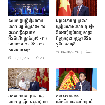
នាយករដ្ឋមន្ត្រីវៀតណាម
អគ្គលេខាបក្ស ប្រធាន
លោក ឡេ មិញហ៊ឹង៖ ការ
រដ្ឋវៀតណាមលោក តូ ឡឹម
ធានាសន្តិសុខតាម
នឹងអញ្ជើញបំពេញទស្សន
អ៊ីនធឺណិតត្រូវតែភ្ជាប់ «ការ
កិច្ចផ្លូវរដ្ឋនៅអូស្ត្រាលីនិង
ការពារប្រព័ន្ធ» និង «ការ
នូវែលសេឡង់
ការពារមនុស្ស»
06/08/2026
ព័ត៌មាន
06/08/2026
ព័ត៌មាន
អគ្គលេខាបក្ស ប្រធានរដ្ឋ
សន្និសីទការទូត
លោក តូ ឡឹម ទទួលជួបមេ
លើកទី៣៣៖ សម័យប្រជុំ