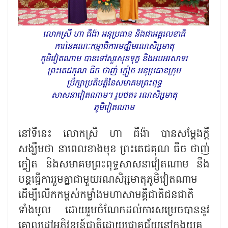
លោកស្រី ហា ធីង៉ា អនុប្រធាន និងជាអគ្គលេខាធិ
ការនៃគណៈកម្មាធិការមជ្ឈិមរណសិរ្សមាតុ
ភូមិវៀតណាម បានទៅសួរសុខទុក្ខ និងអបអរសាទរ
ព្រះតេជគុណ ធីច ថាញ់ ក្វៀត អនុប្រធានក្រុម
ប្រឹក្សាប្រតិបត្តិនៃសមាគមព្រះពុទ្ធ
សាសនាវៀតណាម។ រូបថត៖ រណសិរ្សមាតុ
ភូមិវៀតណាម
នៅទីនេះ លោកស្រី ហា ធីង៉ា បានសម្តែងក្តី
សង្ឃឹមថា នាពេលខាងមុខ ព្រះតេជគុណ ធីច ថាញ់
ក្វៀត និងសមាគមព្រះពុទ្ធសាសនាវៀតណាម នឹង
បន្តធ្វើការរួមគ្នាជាមួយរណសិរ្សមាតុភូមិវៀតណាម
ដើម្បីលើកកម្ពស់កម្លាំងមហាសាមគ្គីជាតិជនជាតិ
ទាំងមូល ដោយរួមចំណែកដល់ការសម្រេចបាននូវ
គោលដៅអភិវឌ្ឍន៍ជាតិដោយជោគជ័យនៅក្នុងយុគ