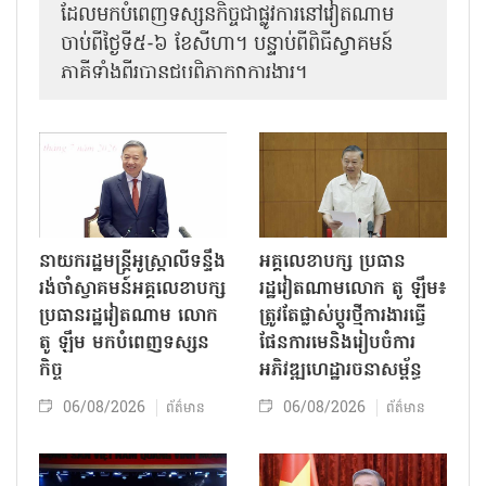
ដែលមកបំពេញទស្សនកិច្ចជាផ្លូវការនៅវៀតណាម
ចាប់ពីថ្ងៃទី៥-៦ ខែសីហា។ បន្ទាប់ពីពិធីស្វាគមន៍
ភាគីទាំងពីរបានជួបពិភាក្សាការងារ​។
នាយករដ្ឋមន្ត្រីអូស្ត្រាលីទន្ទឹង
អគ្គលេខាបក្ស ប្រធាន
រង់ចាំស្វាគមន៍អគ្គលេខាបក្ស
រដ្ឋវៀតណាមលោក តូ ឡឹម៖
ប្រធានរដ្ឋវៀតណាម លោក
ត្រូវតែផ្លាស់ប្ដូរថ្មីការងារធ្វើ
តូ ឡឹម មកបំពេញទស្សន
ផែនការមេនិងរៀបចំការ
កិច្ច
អភិវឌ្ឍហេដ្ឋារចនាសម្ព័ន្ធ
06/08/2026
06/08/2026
ព័ត៌មាន
ព័ត៌មាន