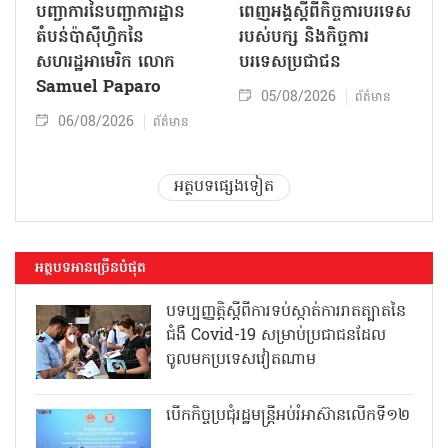
បញ្ជាការនៃបញ្ជាការដ្ឋាន
ពេញអង្គស្តីពីកិច្ច​ការបរទេស
តំបន់ប៉ាស៊ីហ្វិកនៃ
របស់​បក្ស និងកិច្ច​ការ
សហរដ្ឋអាមេរិក លោក
បរទេសប្រជាជន
Samuel Paparo
05/08/2026
ព័ត៌មាន
06/08/2026
ព័ត៌មាន
អត្ថបទផ្សេងទៀត
អត្ថបទអានច្រើនបំផុត
បទប្បញ្ញត្តិស្តីពីការទប់ស្កាត់ការរាតត្បាតនៃ
ជំងឺ Covid-19 សម្រាប់ប្រជាជនដែល
ចូលមកប្រទេសវៀតណាម
បើកកិច្ចប្រជុំរដ្ឋមន្ត្រីអប់រំអាស៊ានលើកទី១២