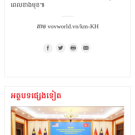
ពេល​ខាងមុខ៕
តាម​ vovworld.vn/km-KH
អត្ថបទផ្សេងទៀត