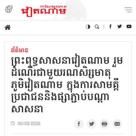
ព័ត៌មាន
ព្រះពុទ្ធសាសនាវៀតណាម រួម
ដំណើរជាមួយរណសិរ្សមាតុ
ភូមិវៀតណាម ក្នុងការសាមគ្គី
ប្រជាជននិងផ្សាភ្ជាប់បណ្តា
សាសនា
30/05/2026