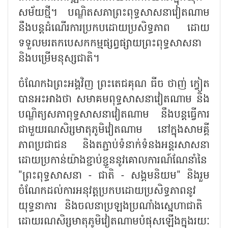
សម័យថ្មី។ បណ្ឌិតសភាព្រះពុទ្ធសាសនាវៀតណាម
នឹងបន្តដំណើរការប្រកបដោយប្រសិទ្ធភាព ដោយ
ទទួលមរតកបេសកកម្មផ្សព្វផ្សាយព្រះពុទ្ធសាសនា
និងបម្រើមនុស្សជាតិ។
ចំណែក​ឯ​ព្រះអង្គ​វិញ ព្រះតេជគុណ ធីច ថាញ់ ក្វៀត
បាន​អះអាង​ថា សមាគម​ពុទ្ធសាសនា​វៀតណាម និង​
បណ្ឌិត្យសភា​ពុទ្ធសាសនា​វៀតណាម នឹង​បន្ត​ធ្វើការ​
ជាមួយ​រណសិរ្ស​មាតុភូមិ​វៀតណាម នៅ​ក្នុងសាមគ្គី
ភាព​ប្រជាជន និង​តភ្ជាប់​ទំនាក់ទំនង​អន្តរ​សាសនា
ដោយ​ប្រកាន់យ៉ាង​ខ្ជាប់ខ្ជួន​នូវ​គោលការណ៍​ណែនាំ​នៃ
"ព្រះពុទ្ធសាសនា - ជាតិ - សង្គមនិយម" និង​រួម
ចំណែក​ដល់​ការ​អនុវត្ត​ប្រកបដោយ​ប្រសិទ្ធភាព​នូវ​
យុទ្ធនាការ និង​ចលនាប្រឡងប្រណាំង​ស្នេហាជាតិ​ ​
ដោយ​រណសិរ្ស​មាតុភូមិ​វៀតណាមបំផុសឡើង​ក្នុង​រយៈ