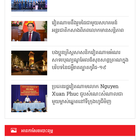
វៀតណាមនឹងរួមដៃជាមួយសហគមន៍
អន្តរជាតិកសាងពិភពលោកមានសន្តិភាព
បងប្អូនគ្រិស្តសាសនិកវៀតណាមអំណរ
សាទរបុណ្យណូអែលដ៏សុខសាន្តត្រាណក្នុង
បរិបទនៃជម្ងឺរាតត្បាតកូវីដ-១៩
ប្រធានរដ្ឋវៀតណាមលោក Nguyen
Xuan Phuc ជួបសំណេះសំណាលជា
មួយម្ចាស់ឆ្នោតនៅទីក្រុងហូជីមិញ
អាន​កាសែត​បោះពុម្ភ