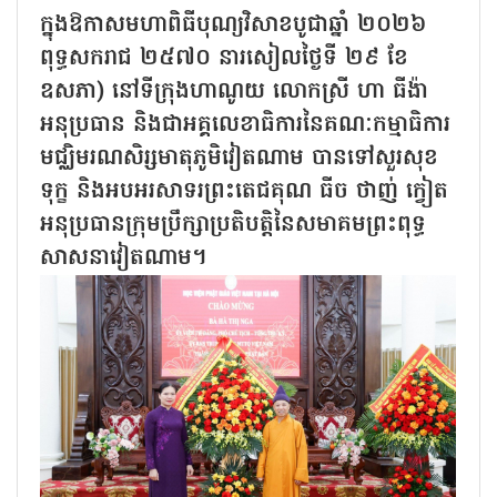
ក្នុងឱកាសមហាពិធីបុណ្យវិសាខបូជាឆ្នាំ ២០២៦
ពុទ្ធសករាជ ២៥៧០ នារសៀលថ្ងៃទី ២៩ ខែ
ឧសភា) នៅទីក្រុងហាណូយ លោកស្រី ហា ធីង៉ា
អនុប្រធាន និងជាអគ្គលេខាធិការនៃគណៈកម្មាធិការ
មជ្ឈិមរណសិរ្សមាតុភូមិវៀតណាម បានទៅសួរសុខ
ទុក្ខ និងអបអរសាទរព្រះតេជគុណ ធីច ថាញ់ ក្វៀត
អនុប្រធានក្រុមប្រឹក្សាប្រតិបត្តិនៃសមាគមព្រះពុទ្ធ
សាសនាវៀតណាម។