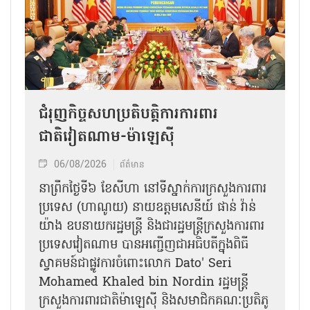
ជំរុញកិច្ចសហប្រតិបត្តិការការពារ
ជាតិវៀតណាម-ម៉ាឡេស៊ី
06/08/2026
ព័ត៌មាន
នា​ព្រឹកថ្ងៃទី៦ ខែសីហា នៅទីស្នាក់ការក្រសួងការពារ
ប្រទេស (ហាណូយ) នាយឧត្តមសេនីយ៍ ផាន់ វ៉ាន់
យ៉ាង ឧបនាយករដ្ឋមន្ត្រី និងជារដ្ឋមន្ត្រីក្រសួងការពារ
ប្រទេសវៀតណាម បានអញ្ជើញជាអធិបតីក្នុងពិធី
ស្វាគមន៍ជាផ្លូវការ​ចំពោះលោក Dato' Seri
Mohamed Khaled bin Nordin រដ្ឋមន្ត្រី
ក្រសួងការពារជាតិម៉ាឡេស៊ី និងសមាជិកគណៈប្រតិភូ