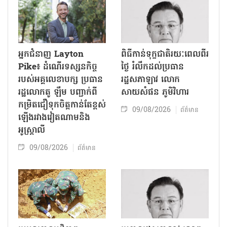
អ្នកជំនាញ Layton
ពិធីកាន់ទុក្ខជាតិរយៈពេលពីរ
Pike៖ ដំណើរទស្សនកិច្ច
ថ្ងៃ រំលឹកដល់ប្រធាន
របស់អគ្គលេខាបក្ស ប្រធាន
រដ្ឋសភាឡាវ លោក
រដ្ឋលោកតូ ឡឹម បញ្ជាក់ពី
សាយសំផន ភូមិវិហារ
កម្រិតជឿទុកចិត្តកាន់តែខ្ពស់
09/08/2026
ព័ត៌មាន
ឡើងរវាងវៀតណាមនិង
អូស្ត្រាលី
09/08/2026
ព័ត៌មាន