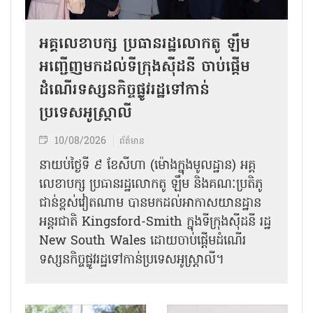
អគ្គលេខាបក្ស ប្រធានរដ្ឋលោកតូ ឡឹម
អញ្ជើញមកដល់ទីក្រុងស៊ីដនី ចាប់ផ្តើម
ដំណើរទស្សនកិច្ចផ្លូវរដ្ឋទៅកាន់
ប្រទេសអូស្ត្រាលី
10/08/2026
ព័ត៌មាន
នាយប់ថ្ងៃទី ៩ ខែសីហា (ម៉ោងក្នុងមូលដ្ឋាន) អគ្គ
លេខាបក្ស ប្រធានរដ្ឋលោកតូ ឡឹម និងគណៈប្រតិភូ
ជាន់ខ្ពស់វៀតណាម បានមកដល់អាកាសយានដ្ឋាន
អន្តរជាតិ Kingsford-Smith ក្នុងទីក្រុងស៊ីដនី រដ្ឋ
New South Wales ដោយចាប់ផ្តើមដំណើរ
ទស្សនកិច្ចផ្លូវរដ្ឋទៅកាន់ប្រទេសអូស្ត្រាលី។