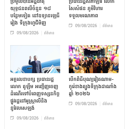
ប្រមូលបានអដ្ឋិធាតុ
ប្រធានរដ្ឋសភាឡាវ លោក
យុទ្ធជនពលីចំនួន ១៨
សៃសំផន ភូមិវិហារ
បន្ថែមទៀត នៅឧទ្យានឡេធី
ទទួលមរណភាព
រៀង ទីក្រុងហូជីមិញ
09/08/2026
ព័ត៌មាន
09/08/2026
ព័ត៌មាន
អគ្គលេខាបក្ស ប្រធានរដ្ឋ
បើកពិធីបុណ្យវៀតណាម-
លោក តូឡឹម អញ្ជើញចេញ
កូរ៉េខាងត្បូងទីក្រុងដាណាំង
ដំណើរទៅបំពេញទស្សនកិច្ច
ឆ្នាំ ២០២៦
ផ្លូវរដ្ឋនៅអូស្ត្រាលីនិង
09/08/2026
ព័ត៌មាន
នូវែលសេឡង់
09/08/2026
ព័ត៌មាន