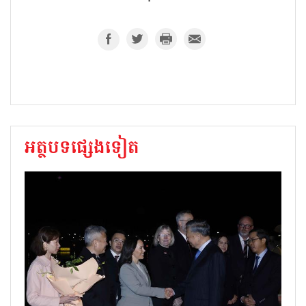
អត្ថបទផ្សេងទៀត