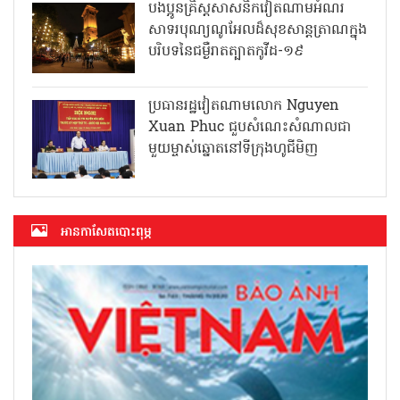
បងប្អូនគ្រិស្តសាសនិកវៀតណាមអំណរ
សាទរបុណ្យណូអែលដ៏សុខសាន្តត្រាណក្នុង
បរិបទនៃជម្ងឺរាតត្បាតកូវីដ-១៩
ប្រធានរដ្ឋវៀតណាមលោក Nguyen
Xuan Phuc ជួបសំណេះសំណាលជា
មួយម្ចាស់ឆ្នោតនៅទីក្រុងហូជីមិញ
អាន​កាសែត​បោះពុម្ភ