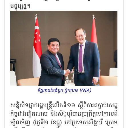
បច្ចុប្បន្ន។
ទិដ្ឋភាពនៃជំនួប (រូបថត៖ VNA)
សន្និសីទថ្នាក់រដ្ឋមន្ត្រីលើកទី១៦ ស្តីពីការតភ្ជាប់សេដ្ឋ
កិច្ចរវាងវៀតណាម និងសិង្ហបុរីបានប្រព្រឹត្តទៅកាលពី
ម្សិលមិញ (ថ្ងៃទី២ ខែធ្នូ) នៅប្រទេសសិង្ហបុរី ក្រោម