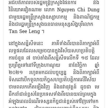
អធិបតីភាពរបស់រដ្ឋមន្ត្រីក្រសួងផែនការ និង
វិនិយោគវៀតណាម លោក
Nguyen Chi Dung
ជាមួយរដ្ឋមន្ត្រីក្រសួងឧស្សាហកម្ម និងពាណិជ្ជកម្ម
និងជារដ្ឋមន្ត្រីក្រសួងធនធានមនុស្សសិង្ហបុរីលោក
Tan See Leng
។
នៅក្នុងសន្និសីទនេះ ភាគីទាំងពីរបានពិភាក្សាអំពី
លទ្ធផលដែលសម្រេចបានក្នុងវិស័យសហប្រតិបត្តិ
ការចំនួន ៧ ចាប់តាំងពីសន្និសីទលើកទី ១៥ ដែល
ប្រព្រឹត្តទៅនៅទីក្រុងហាណូយ នាខែវិច្ឆិកា ឆ្នាំ
២០២១ រហូតមកដល់បច្ចុប្បន្ន និងពិភាក្សាអំពី
ទិសដៅបើកទូលាយកិច្ចសហប្រតិបត្តិការលើវិស័យ
ថាមពលកកើតឡើងវិញ និងនវានុវត្តន៍ ដូចជា មេ
ដឹកនាំជាន់ខ្ពស់នៃប្រទេសទាំងពីរបានយល់ព្រមក្នុង
អំឡុងពេលដំណើរទស្សនកិច្ចជាន់ខ្ពស់ទៅវិញទៅមក