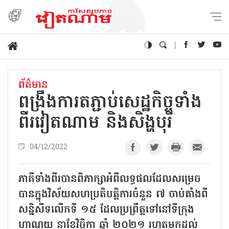
ព័ត៌មាន
ពង្រឹងការតភ្ជាប់សេដ្ឋកិច្ចទាំង
ពីរវៀតណាម និងសិង្ហបុរី
04/12/2022
ភាគីទាំងពីរបានពិភាក្សាអំពីលទ្ធផលដែលសម្រេច
បានក្នុងវិស័យសហប្រតិបត្តិការចំនួន ៧ ចាប់តាំងពី
សន្និសីទលើកទី ១៥ ដែលប្រព្រឹត្តទៅនៅទីក្រុង
ហាណូយ នាខែវិច្ឆិកា ឆ្នាំ ២០២១ រហូតមកដល់