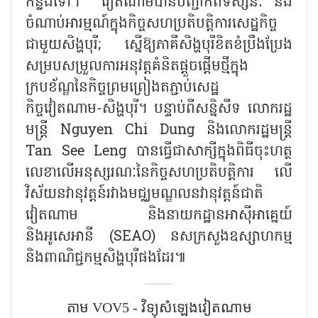
កន្លងទៅ។ វៀតណាមបានបញ្ជាក់ពីទស្សនៈ និង
ចំណាប់អារម្មណ៍ក្នុងកិច្ចសហប្រតិបត្តិការសេដ្ឋកិច្ច
ជាមួយសិង្ហបុរី
;
ស្នើឱ្យភាគីសិង្ហបុរីខិតខំប្រឹងប្រែង
សម្របសម្រួលការអនុវត្តគំនិតផ្តួចផ្តើមថ្មីក្នុង
ក្របខ័ណ្ឌនៃកិច្ចព្រមព្រៀងតភ្ជាប់សេដ្ឋ
កិច្ចវៀតណាម-សិង្ហបុរី។ បន្ទាប់ពីសន្និសីទ លោករដ្ឋ
មន្ត្រី
Nguyen Chi Dung
និងលោករដ្ឋមន្ត្រី
Tan See Leng
បានធ្វើជាសាក្សីក្នុងពិធីចុះហត្ថ
លេខាលើអនុស្សរណៈនៃកិច្ចសហប្រតិបត្តិការ លើ
វិស័យនវានុវត្តន៍រវាងមជ្ឈមណ្ឌលនវានុវត្តន៍ជាតិ​
វៀតណាម ​និងនាយកដ្ឋានអាស៊ីអាគ្នេយ៍
និងអូសេអានី (
SEAO)
នសក្រសួងឧស្សាហកម្ម
និងពាណិជ្ជកម្មសិង្ហបុរីផងដែរ៕
តាម VOV5 - វិទ្យុសំឡេងវៀតណាម​