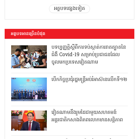
អត្ថបទផ្សេងទៀត
អត្ថបទអានច្រើនបំផុត
បទប្បញ្ញត្តិស្តីពីការទប់ស្កាត់ការរាតត្បាតនៃ
ជំងឺ Covid-19 សម្រាប់ប្រជាជនដែល
ចូលមកប្រទេសវៀតណាម
បើកកិច្ចប្រជុំរដ្ឋមន្ត្រីអប់រំអាស៊ានលើកទី១២
វៀតណាមនឹងរួមដៃជាមួយសហគមន៍
អន្តរជាតិកសាងពិភពលោកមានសន្តិភាព