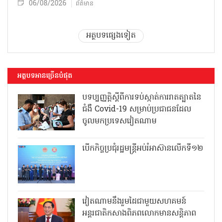
06/08/2026
ព័ត៌មាន
អត្ថបទផ្សេងទៀត
អត្ថបទអានច្រើនបំផុត
បទប្បញ្ញត្តិស្តីពីការទប់ស្កាត់ការរាតត្បាតនៃ
ជំងឺ Covid-19 សម្រាប់ប្រជាជនដែល
ចូលមកប្រទេសវៀតណាម
បើកកិច្ចប្រជុំរដ្ឋមន្ត្រីអប់រំអាស៊ានលើកទី១២
វៀតណាមនឹងរួមដៃជាមួយសហគមន៍
អន្តរជាតិកសាងពិភពលោកមានសន្តិភាព