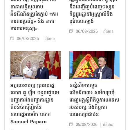
ធានាសន្តិសុខតាម
នឹងអញ្ជើញបំពេញទស្សន
អ៊ីនធឺណិតត្រូវតែភ្ជាប់ «ការ
កិច្ចផ្លូវរដ្ឋនៅអូស្ត្រាលីនិង
ការពារប្រព័ន្ធ» និង «ការ
នូវែលសេឡង់
ការពារមនុស្ស»
06/08/2026
ព័ត៌មាន
06/08/2026
ព័ត៌មាន
អគ្គលេខាបក្ស ប្រធានរដ្ឋ
សន្និសីទការទូត
លោក តូ ឡឹម ទទួលជួបមេ
លើកទី៣៣៖ សម័យប្រជុំ
បញ្ជាការនៃបញ្ជាការដ្ឋាន
ពេញអង្គស្តីពីកិច្ច​ការបរទេស
តំបន់ប៉ាស៊ីហ្វិកនៃ
របស់​បក្ស និងកិច្ច​ការ
សហរដ្ឋអាមេរិក លោក
បរទេសប្រជាជន
Samuel Paparo
05/08/2026
ព័ត៌មាន