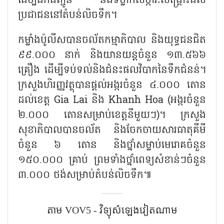
ដើម្បីដឹកជញ្ជូន និងទម្លាក់សម្ភារៈសង្គ្រោះដល់
ប្រជាជននៅតំបន់លិចទឹក។
កម្លាំងប៉ូលីសបានចល័តកម្មាភិបាល និងយុទ្ធជនជិត
៩៩.០០០ នាក់ និងយានយន្តចំនួន ១៣.៥៦៦
គ្រឿង ដើម្បីទប់ទល់និងជំនះផលវិបាកនៃទឹកជំនន់។
ក្រសួងហិរញ្ញវត្ថុបានផ្តល់អង្ករចំនួន ៤.០០០ តោន
ដល់ខេត្ត
Gia Lai និង Khanh Hoa (អង្ករចំនួន
២.០០០ តោនសម្រាប់ខេត្តនីមួយៗ)។ ក្រសួង
សុខាភិបាលបានចល័ត និងចែកចាយសារធាតុគីមី
ចំនួន ៦ តោន និងថ្នាំសម្លាប់មេរោគចំនួន
១៥០.០០០ គ្រាប់ ព្រមទាំងថ្នាំពេទ្យសំខាន់ៗចំនួន
៣.០០០ ថង់សម្រាប់តំបន់លិចទឹក៕
តាម VOV5 - វិទ្យុសំឡេង​វៀតណាម