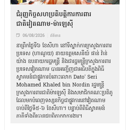
ជំរុញកិច្ចសហប្រតិបត្តិការការពារ
ជាតិវៀតណាម-ម៉ាឡេស៊ី
06/08/2026
ព័ត៌មាន
នា​ព្រឹកថ្ងៃទី៦ ខែសីហា នៅទីស្នាក់ការក្រសួងការពារ
ប្រទេស (ហាណូយ) នាយឧត្តមសេនីយ៍ ផាន់ វ៉ាន់
យ៉ាង ឧបនាយករដ្ឋមន្ត្រី និងជារដ្ឋមន្ត្រីក្រសួងការពារ
ប្រទេសវៀតណាម បានអញ្ជើញជាអធិបតីក្នុងពិធី
ស្វាគមន៍ជាផ្លូវការ​ចំពោះលោក Dato' Seri
Mohamed Khaled bin Nordin រដ្ឋមន្ត្រី
ក្រសួងការពារជាតិម៉ាឡេស៊ី និងសមាជិកគណៈប្រតិភូ
ដែលមកបំពេញទស្សនកិច្ចជាផ្លូវការនៅវៀតណាម
ចាប់ពីថ្ងៃទី៥-៦ ខែសីហា។ បន្ទាប់ពីពិធីស្វាគមន៍
ភាគីទាំងពីរបានជួបពិភាក្សាការងារ​។