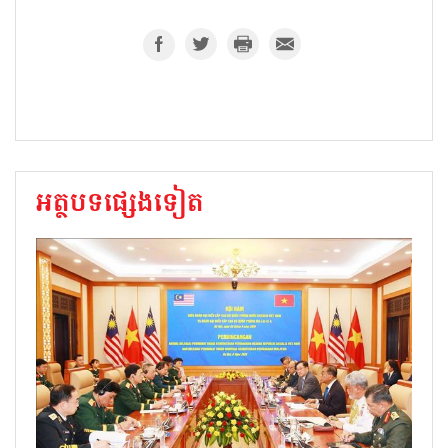
អត្ថបទផ្សេងទៀត