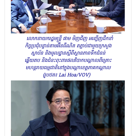
លោកនាយករដ្ឋមន្ត្រី ផាម មិញជីញ អញ្ជើញដឹកនាំ
កិច្ចប្រជុំបន្ទាន់តាមអ៊ីនធឺណិត តភ្ជាប់ជាមួយក្រសួង
ស្ថាប័ន និងមូលដ្ឋានស្តីពីស្ថានភាពទឹកជំនន់
ឆ្លើយតប និងជំនះពុះពារផលវិបាកបណ្តាលពីគ្រោះ
មហន្តរាយធម្មជាតិនៅក្នុងបណ្តាខេត្តភាគកណ្តាល
(រូបថត៖ Lai Hoa/VOV)