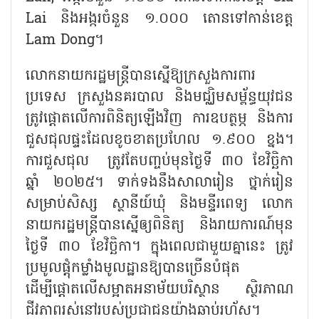
Lai និងអង្ករចំនួន ១.០០០ តោនទៅកាន់ខេត្ត
Lam Dong។
លោកនាយករដ្ឋមន្ត្រីបានស្នើឱ្យក្រសួងការពារ
ប្រទេស ក្រសួងនគរបាល និងមជ្ឈិមសម្ព័ន្ធយុវជន
ត្រូវផ្តោតលើការពិនិត្យឡើងវិញ ការឧបត្ថម្ភ និងការ
ជួសជុលផ្ទះដែលខូចខាតប្រហែល ១.៩០០ ខ្នង។
ការជួសជុល ត្រូវតែបញ្ចប់មុនថ្ងៃទី ៣០ ខែវិច្ឆិកា
ឆ្នាំ ២០២៥។ ទាក់ទងនឹងសាលារៀន ថ្នាក់រៀន
សម្រាប់សិស្ស ស្ថានីយ៍ឃុំ និងមន្ទីរពេទ្យ លោក
នាយករដ្ឋមន្ត្រីបានស្នើឲ្យពិនិត្យ និងរាយការណ៍មុន
ថ្ងៃទី ៣០ ខែវិច្ឆិកា។ ក្នុងពេលជាមួយគ្នានេះ ត្រូវ
ប្រមូលផ្តុំកម្លាំងមូលដ្ឋានឱ្យបានច្រើនបំផុត
ដើម្បីផ្តោតលើសម្អាតអនាម័យបរិស្ថាន ស្ថិរភាណ
ជីវភាពរស់នៅរបស់ប្រជាជនយ៉ាងឆាប់រហ័ស។