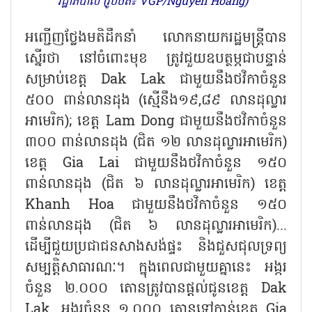
រដ្ឋាភិបាល (រូបថត៖ VGP/Nguyen Hoang)
អញ្ជើញថ្លែងមតិដឹកនាំ លោកនាយករដ្ឋមន្ត្រីបាន
ស្នើរថា នៅចំពោះមុខ ត្រូវជួយឧបត្ថម្ភជាបន្ទាន់
សម្រាប់ខេត្ត
Dak Lak ជាមួយនឹងថវិកាចំនួន
៥០០ ពាន់លានដុង (ស្មើនឹង១៩,៨៩ លានដុល្លារ
អាមេរិក); ខេត្ត Lam Dong ជាមួយនឹងថវិកាចំនួន
៣០០ ពាន់លានដុង (ជិត ១២ លានដុល្លារអាមេរិក)
ខេត្ត Gia Lai ជាមួយនឹងថវិកាចំនួន ១៥០
ពាន់លានដុង (ជិត ៦ លានដុល្លារអាមេរិក) ខេត្ត
Khanh Hoa ជាមួយនឹងថវិកាចំនួន ១៥០
ពាន់លានដុង (ជិត ៦ លានដុល្លារអាមេរិក)...
ដើម្បីជួយប្រជាជនសាងសង់ផ្ទះ និងជួសជុលទ្រព្យ
សម្បត្តិសាធារណៈ។ ក្នុងពេលជាមួយគ្នានេះ អង្ករ
ចំនួន ២.០០០ តោនត្រូវបានផ្តល់ជូនខេត្ត Dak
Lak, អង្ករចំនួន ១.០០០ តោនទៅកាន់ខេត្ត Gia