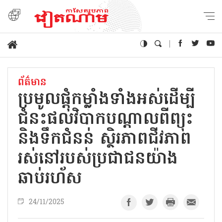
ព័ត៌មាន
ប្រមូលផ្តុំកម្លាំងទាំងអស់ដើម្បី
ជំនះផលវិបាកបណ្តាលពីព្យុះ
និងទឹកជំនន់ ស្ថិរភាពជីវភាព
រស់នៅរបស់ប្រជាជនយ៉ាង
ឆាប់រហ័ស
24/11/2025