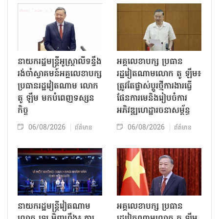
នាយករដ្ឋមន្ត្រីអូស្ត្រាលីទន្ទឹង
អគ្គលេខាបក្ស ប្រធាន
រង់ចាំស្វាគមន៍អគ្គលេខាបក្ស
រដ្ឋវៀតណាមលោក តូ ឡឹម៖
ប្រធានរដ្ឋវៀតណាម លោក
ត្រូវតែផ្លាស់ប្ដូរថ្មីការងារធ្វើ
តូ ឡឹម មកបំពេញទស្សន
ផែនការមេនិងរៀបចំការ
កិច្ច
អភិវឌ្ឍហេដ្ឋារចនាសម្ព័ន្ធ
06/08/2026
06/08/2026
ព័ត៌មាន
ព័ត៌មាន
នាយករដ្ឋមន្ត្រីវៀតណាម
អគ្គលេខាបក្ស ប្រធាន
លោក ឡេ មិញហ៊ឹង៖ ការ
រដ្ឋវៀតណាមលោក តូ ឡឹម