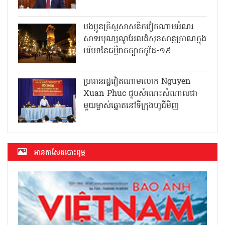
បងប្អូនគ្រិស្តសាសនិកវៀតណាមអំណរ
សាទរបុណ្យណូអែលដ៏សុខសាន្តត្រាណក្នុង
បរិបទនៃជម្ងឺរាតត្បាតកូវីដ-១៩
ប្រធានរដ្ឋវៀតណាមលោក Nguyen
Xuan Phuc ជួបសំណេះសំណាលជា
មួយម្ចាស់ឆ្នោតនៅទីក្រុងហូជីមិញ
អាន​កាសែត​បោះពុម្ភ