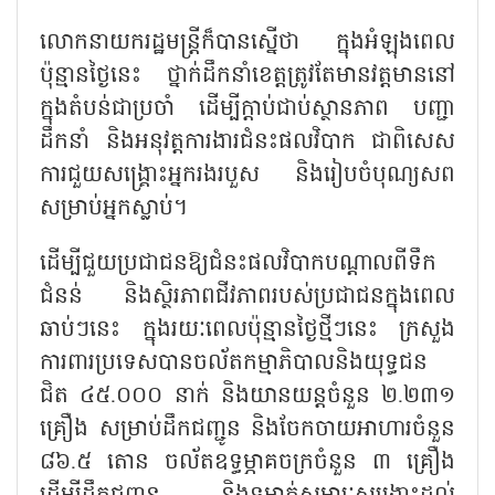
លោកនាយករដ្ឋមន្ត្រីក៏បានស្នើថា ក្នុងអំឡុងពេល
ប៉ុន្មានថ្ងៃនេះ ថ្នាក់ដឹកនាំខេត្តត្រូវតែមានវត្តមាននៅ
ក្នុងតំបន់ជាប្រចាំ ដើម្បីក្តាប់ជាប់ស្ថានភាព បញ្ជា
ដឹកនាំ និងអនុវត្តការងារជំនះផលវិបាក ជាពិសេស
ការជួយសង្គ្រោះអ្នករងរបួស និងរៀបចំបុណ្យសព
សម្រាប់អ្នកស្លាប់។
ដើម្បីជួយប្រជាជនឱ្យជំនះផលវិបាកបណ្តាលពីទឹក
ជំនន់ និងស្ថិរភាពជីវភាពរបស់ប្រជាជនក្នុងពេល
ឆាប់ៗនេះ ក្នុងរយៈពេលប៉ុន្មានថ្ងៃថ្មីៗនេះ ក្រសួង
ការពារប្រទេសបានចល័តកម្មាភិបាលនិងយុទ្ធជន
ជិត ៤៥.០០០ នាក់ និងយានយន្តចំនួន ២.២៣១
គ្រឿង សម្រាប់ដឹកជញ្ជូន និងចែកចាយអាហារចំនួន
៨៦.៥ តោន ចល័តឧទ្ធម្ភាគចក្រចំនួន ៣ គ្រឿង