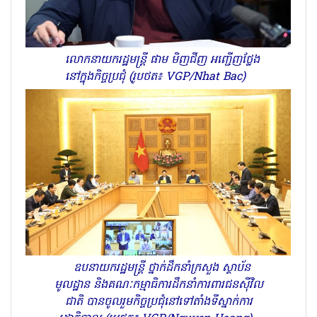
លោកនាយករដ្ឋមន្ត្រី ផាម មិញជីញ អញ្ជើញថ្លែង
នៅក្នុងកិច្ចប្រជុំ (រូបថត៖ VGP/Nhat Bac)
ឧបនាយករដ្ឋមន្ត្រី ថ្នាក់ដឹកនាំក្រសួង ស្ថាប័ន
មូលដ្ឋាន និងគណៈកម្មាធិការដឹកនាំការពារជនស៊ីវិល
ជាតិ បានចូលរួមកិច្ចប្រជុំនៅទៅតាំងទីស្នាក់ការ