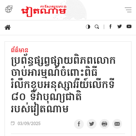
ព័ត៌មាន
ប្រព័ន្ធផ្សព្វផ្សាយពិភពលោក
ចាប់អារម្មណ៍ចំពោះពិធី
រំលឹកខួបអនុស្សាវរីយ៍លើកទី
៨០ ទិវាបុណ្យជាតិ
របស់វៀតណាម
03/09/2025