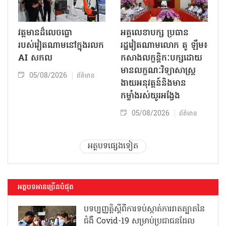
វត្តមានដ៏លេចធ្លោ
អគ្គលេខាបក្ស ប្រធាន
របស់វៀតណាមនៅក្នុងរលក
រដ្ឋវៀតណាមលោក តូ ឡឹម៖
AI សកល
កសាងលក្ខន្តិកៈបក្សដោយ
មានលក្ខណៈវិទ្យាសាស្ត្រ
05/08/2026
ព័ត៌មាន
ងាយអនុវត្តន៍និងមាន
កម្លាំងរស់យូរអង្វែង
05/08/2026
ព័ត៌មាន
អត្ថបទផ្សេងទៀត
អត្ថបទអានច្រើនបំផុត
បទប្បញ្ញត្តិស្តីពីការទប់ស្កាត់ការរាតត្បាតនៃ
ជំងឺ Covid-19 សម្រាប់ប្រជាជនដែល