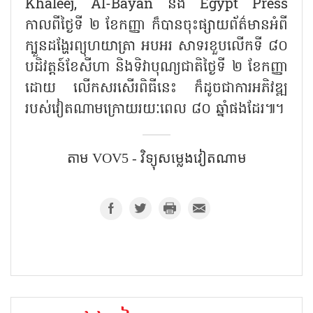
Khaleej, Al-Bayan និង Egypt Press
កាលពីថ្ងៃទី ២ ខែកញ្ញា ក៏បានចុះផ្សាយព័ត៌មានអំពី
ក្បួនដង្ហែរព្យុហយាត្រា អបអរ សាទរខួបលើកទី ៨០
បដិវត្តន៍ខែសីហា និងទិវាបុណ្យជាតិថ្ងៃទី ២ ខែកញ្ញា
ដោយ លើកសរសើរពិធីនេះ ក៏ដូចជាការអភិវឌ្ឍ
របស់វៀតណាមក្រោយរយៈពេល ៨០ ឆ្នាំផងដែរ៕។
តាម​ VOV5 - វិទ្យុសម្លេងវៀតណាម