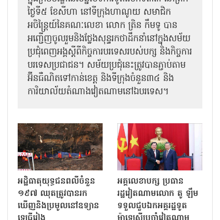
ថ្ងៃទី៥ ខែសីហា នៅទីក្រុងហាណូយ សមាជិក
អចិន្ត្រៃយ៍នៃគណៈលេខា លោក ត្រិន កឹម​ទូ បាន
អញ្ជើញ​ចូលរួមនិងថ្លែងសុន្ទរកថាដឹកនាំនៅក្នុងសម័យ
ប្រជុំពេញអង្គស្តីពី​​កិច្ច​ការបរទេសរបស់​បក្ស និងកិច្ច​ការ
បរទេស​ប្រជាជន។ សម័យប្រជុំនេះត្រូវបានភ្ជាប់តាម
អ៊ីនធឺណិតទៅកាន់ខេត្ត និងទីក្រុងចំនួន៣៤ និង
ការិយាល័យតំណាងវៀតណាមនៅឯ​បរទេស។
អដ្ឋិធាតុយុទ្ធជនពលីចំនួន
អគ្គលេខាបក្ស ប្រធាន
១៩៧ ឈុតត្រូវបានរក
រដ្ឋវៀតណាមលោក តូ ឡឹម
ឃើញនិងប្រមូលនៅឧទ្យាន
ទទួលជួបឯកអគ្គរដ្ឋទូត
ឡេធីរៀង
ម៉ាឡេស៊ីប្រចាំវៀតណាម