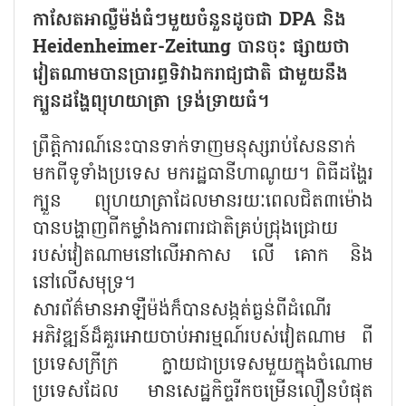
កាសែតអាល្លឺម៉ង់ធំៗមួយចំនួនដូចជា DPA និង
Heidenheimer-Zeitung បានចុះ ផ្សាយថា
វៀតណាមបានប្រារព្ធទិវាឯករាជ្យជាតិ ជាមួយនឹង
ក្បួនដង្ហែព្យុហយាត្រា ទ្រង់ទ្រាយធំ។
ព្រឹត្តិការណ៍នេះបានទាក់ទាញមនុស្សរាប់សែននាក់
មកពីទូទាំងប្រទេស មករដ្ឋធានីហាណូយ។ ពិធីដង្ហែរ
ក្បួន ព្យុហយាត្រាដែលមានរយៈពេលជិត៣ម៉ោង
បានបង្ហាញពីកម្លាំងការពារជាតិគ្រប់ជ្រុងជ្រោយ
របស់វៀតណាមនៅលើអាកាស លើ គោក និង
នៅលើសមុទ្រ។
សារព័ត៌មានអាឡឺម៉ង់ក៏បានសង្កត់ធ្ងន់ពីដំណើរ
អភិវឌ្ឍន៍ដ៏គួរអោយចាប់អារម្មណ៍របស់វៀតណាម ពី
ប្រទេសក្រីក្រ ក្លាយជាប្រទេសមួយក្នុងចំណោម
ប្រទេសដែល មានសេដ្ឋកិច្ចរីកចម្រើនលឿនបំផុត