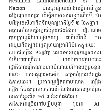
Resumen Latinoamericano និង La
Nacion បានចុះផ្សាយយ៉ាងលម្អិតអំពីក្បួន
ដង្ហែរព្យុហយាត្រា ដើម្បីអបអរសាទរខួបលើកទី ៨០
បដិវត្តខែសីហានិងទិវាបុណ្យជាតិថ្ងៃទី ២ ខែកញ្ញា។
អត្ថបទក៏បានធ្វើអត្ថាធិប្បាយផងដែរថា វៀតណាម
បានប្រារព្ធទិវាបុណ្យឯករាជ្យ ជាតិលើកទី ៨០
ជាមួយនឹងក្បួនដង្ហែព្យុហយាត្រាដ៏ធំបំផុតក្នុងរយៈ
ពេលជាច្រើន ទស្សវត្ស ដោយមានយុទ្ធភណ្ឌយោធា
ទំនើបៗជាច្រើន។ យោងតាមអត្ថបទនេះ
រដ្ឋាភិបាលវៀតណាមបានចំណាយថវិកាឧបត្ថម្ភចំនួន
៣៨០ លានដុល្លារអាមេរិក សម្រាប់ប្រជាជនក្នុង
ឱកាសនេះ។ ប្រធានរដ្ឋវៀតណាមលោក លឿង
គឿង ក៏បានប្រកាសការលើកលែងទោសសម្រាប់អ្នក
ទោសចំនួនជិត ១៤ ពាន់នាក់ផងដែរ។
កាសែតជាច្រើននៅមជ្ឈិមបូព៌ា ដូចជា Al-