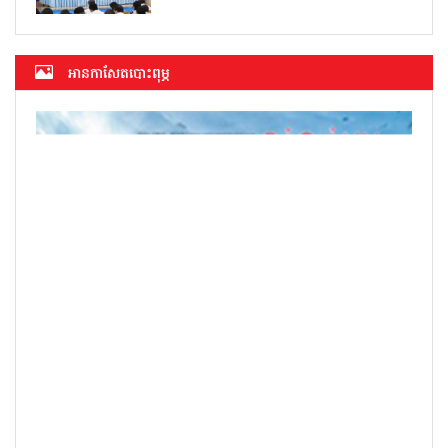
អាន​កាសែត​បោះពុម្ភ