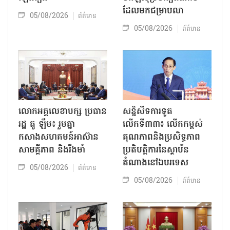
ដែលមកជម្រាបលា
05/08/2026
ព័ត៌មាន
05/08/2026
ព័ត៌មាន
លោក​អគ្គលេខាបក្ស ប្រធាន
សន្និសីទការទូត
រដ្ឋ តូ ឡឹម៖ រួមគ្នា
លើកទី៣៣៖ លើក​កម្ពស់
កសាងសហគមន៍អាស៊ាន
គុណភាពនិងប្រសិទ្ធភាព
សាមគ្គីភាព និងរឹងមាំ
ប្រតិបត្តិការ​នៃស្ថាប័ន​​
តំណាងនៅឯ​បរទេស​
05/08/2026
ព័ត៌មាន
05/08/2026
ព័ត៌មាន