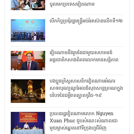
ចូលមកប្រទេសវៀតណាម
បើកកិច្ចប្រជុំរដ្ឋមន្ត្រីអប់រំអាស៊ានលើកទី១២
វៀតណាមនឹងរួមដៃជាមួយសហគមន៍
អន្តរជាតិកសាងពិភពលោកមានសន្តិភាព
បងប្អូនគ្រិស្តសាសនិកវៀតណាមអំណរ
សាទរបុណ្យណូអែលដ៏សុខសាន្តត្រាណក្នុង
បរិបទនៃជម្ងឺរាតត្បាតកូវីដ-១៩
ប្រធានរដ្ឋវៀតណាមលោក Nguyen
Xuan Phuc ជួបសំណេះសំណាលជា
មួយម្ចាស់ឆ្នោតនៅទីក្រុងហូជីមិញ