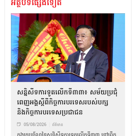
អត្ថបទផ្សេងទៀត
សន្និសីទការទូតលើកទី៣៣៖ សម័យប្រជុំ
ពេញអង្គស្តីពីកិច្ច​ការបរទេសរបស់​បក្ស
និងកិច្ច​ការបរទេសប្រជាជន
05/08/2026
ព័ត៌មាន
ក្នុងក្របខ័ណ្ឌនៃសន្និសីទការទូតលើកទី៣៣ នៅព្រឹក