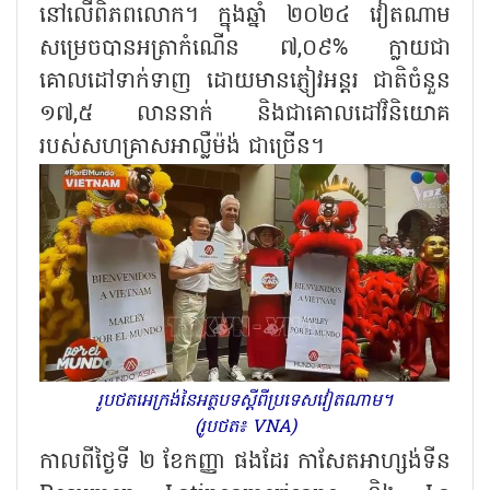
នៅលើពិភពលោក។ ក្នុងឆ្នាំ ២០២៤ វៀតណាម
សម្រេចបានអត្រាកំណើន ៧,០៩% ក្លាយជា
គោលដៅទាក់ទាញ ដោយមានភ្ញៀវអន្តរ ជាតិចំនួន
១៧,៥ លាននាក់ និងជាគោលដៅវិនិយោគ
របស់សហគ្រាសអាល្លឺម៉ង់ ជាច្រើន។
រូបថតអេក្រង់នៃអត្ថបទស្តីពីប្រទេសវៀតណាម។
(រូបថត៖ VNA)
កាលពីថ្ងៃទី ២ ខែកញ្ញា ផងដែរ កាសែតអាហ្សង់ទីន