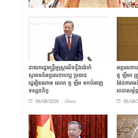
នាយករដ្ឋមន្ត្រីអូស្ត្រាលីទន្ទឹងរង់ចាំ
អគ្គលេខា
ស្វាគមន៍អគ្គលេខាបក្ស ប្រធាន
តូ ឡឹម៖ ត្រូវ
រដ្ឋវៀតណាម លោក តូ ឡឹម មកបំពេញ
ផែនការមេន
ទស្សនកិច្ច
រចនាសម្ព័ន្
06/08/2026
06/08/
ព័ត៌មាន