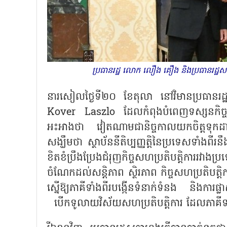
ប្រធានរដ្ឋ លោក លឿង គឿង និងប្រធានរដ្
នារសៀលថ្ងៃទី២០ ខែតុលា នៅវិមានប្រធានរដ្ឋ 
Kover Laszlo ដែលកំពុងបំពេញទស្សនក
អះអាងថា វៀតណាមជានិច្ចកាលយកចិត្តទុកដាក់ 
សង្ឃឹមថា ស្ថាប័ននីតិប្បញ្ញត្តិនៃប្រទេសទាំងពីរ
ខិតខំប្រឹងប្រែងជំរុញកិច្ចសហប្រតិបត្តិការរ
ចំណែកដល់សន្តិភាព ស្ថិរភាព កិច្ចសហប្រតិបត្ត
ស្នើឱ្យភាគីទាំងពីរបង្កើនទំនាក់ទំនង និងការផ្
បើកទូលាយវិស័យសហប្រតិបត្តិការ ដែលភាគីទាំ