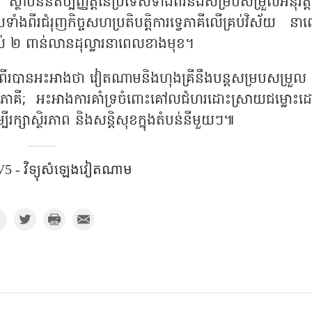
ស្ថាប័ននីតិប្បញ្ញត្តិនៃប្រទេសទាំងពីរនឹងសម្របសម្រួលអនុវត្តក
សទាំងពីរជំរុញកិច្ចសហប្រតិបត្តិការទ្វេភាគីលើគ្រប់វិស័យ ន
ងដល់ ២ ពាន់លានដុល្លារនាពេលខាងមុខ។
ាំទាំងពីរបានអះអាងថា វៀតណាមនិងហុងគ្រីនឹងបន្តសម្របសម្រួល
ភាគី
; អះអាងការគាំទ្រចំពោះគៅលជំហរដោះស្រាយជម្លោះ
បីរក្សាស្ថិរភាព និងសន្តិសុខក្នុងតំបន់នីមួយៗ៕
5​ - វិទ្យុសំឡេងវៀតណាម​