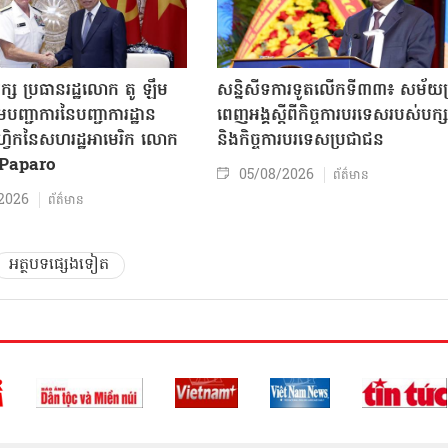
ក្ស ប្រធានរដ្ឋលោក តូ ឡឹម
សន្និសីទការទូតលើកទី៣៣៖ សម័យប្រ
បញ្ជាការនៃបញ្ជាការដ្ឋាន
ពេញអង្គស្តីពីកិច្ច​ការបរទេសរបស់​បក្ស
៊ីហ្វិកនៃសហរដ្ឋអាមេរិក លោក
និងកិច្ច​ការបរទេសប្រជាជន
Paparo
05/08/2026
ព័ត៌មាន
2026
ព័ត៌មាន
អត្ថបទផ្សេងទៀត