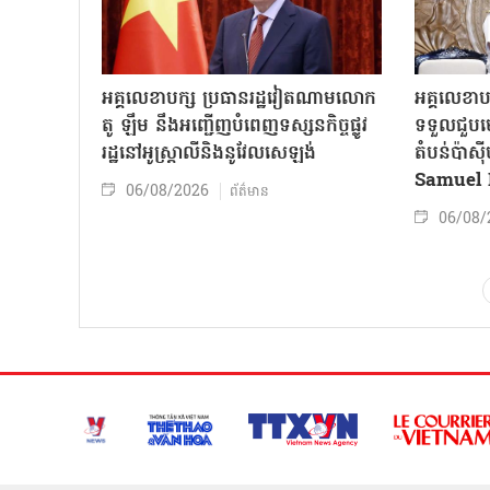
អគ្គលេខាបក្ស ប្រធានរដ្ឋវៀតណាមលោក
អគ្គលេខាប
តូ ឡឹម នឹងអញ្ជើញបំពេញទស្សនកិច្ចផ្លូវ
ទទួលជួបមេ
រដ្ឋនៅអូស្ត្រាលីនិងនូវែលសេឡង់
តំបន់ប៉ាស
Samuel 
06/08/2026
ព័ត៌មាន
06/08/