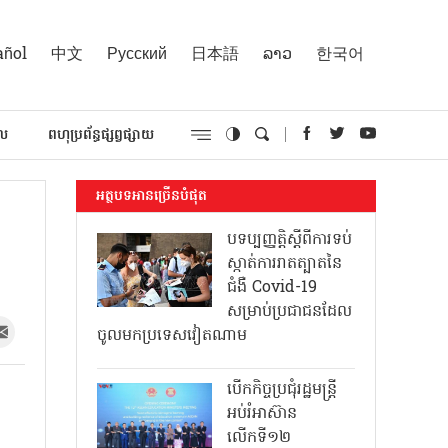
añol
中文
Русский
日本語
ລາວ
한국어
គល
ពហុប្រព័ន្ធផ្សព្វផ្សាយ
អត្ថបទអានច្រើនបំផុត
បទប្បញ្ញត្តិស្តីពីការទប់
ស្កាត់ការរាតត្បាតនៃ
ជំងឺ Covid-19
សម្រាប់ប្រជាជនដែល
ចូលមកប្រទេសវៀតណាម
បើកកិច្ចប្រជុំរដ្ឋមន្ត្រី
ៈ
អប់រំអាស៊ាន
លើកទី១២