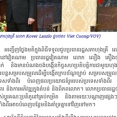
ឋសភាហុងគ្រី លោក Kover Laszlo (រូបថត៖ Viet Cuong/VOV)
អញ្ជើញថ្លែងមតិក្នុងពិធីទទួលជួបប្រធានរដ្ឋសភាហុងគ្រី 
ិច្ចនៅវៀតណាម ប្រធានរដ្ឋវៀតណាម លោក លឿង គឿង
និងមានបំណងចង់បង្កើនកិច្ចសហប្រតិបត្តិការជាមួយហុងគ្
នឹងបន្តសម្របសម្រួលដើម្បីបង្កើតក្របខ័ណ្ឌច្បាប់ សម្របសម្រួលក
វាងប្រទេសទាំងពីរ បំពេញផលប្រយោជន៍រួមរបស់ប្រទេសទាំងពីរ 
ិការ និងការអភិវឌ្ឍក្នុងតំបន់ និងពិភពលោក។ លោកប្រធានរដ្ឋ
លាស់ប្តូរគណៈប្រតិភូនៅគ្រប់កម្រិត និងតាមរយៈបណ្តាញផ្សេងៗគ
ងពីរអាចបំពេញបន្ថែមនិងគាំទ្រគ្នាទៅវិញទៅមក។