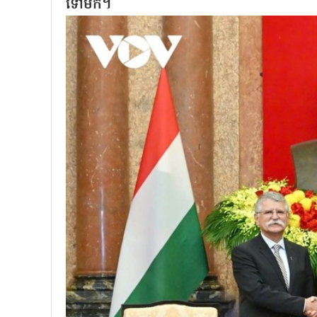
ទៅមក។