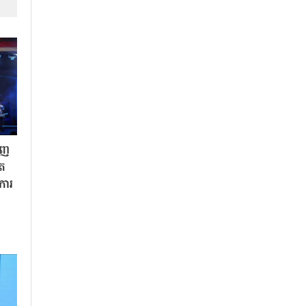
ិញ
ិត
«ការ