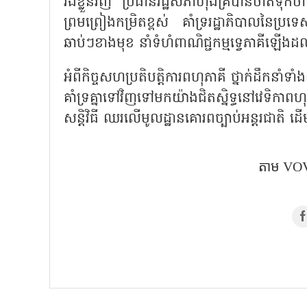
រីឯខ្លួនវិញ ប្រធានរដ្ឋសភាហុងគ្រីបានចាត់ទុកថា 
ព្រមព្រៀងកម្រិតខ្ពស់ គាំទ្ររដ្ឋាភិបាលនៃប្រទេ
ឆាប់ៗខាងមុខ នាំទំហំពាណិជ្ជកម្មទ្វេភាគីឡើ
អំពីកិច្ចសហប្រតិបត្តិការពហុភាគី ថ្នាក់ដឹកន
គាំទ្រគ្នាទៅវិញទៅមកយ៉ាងជិតស្និទ្ធនៅវេទិកាពហុ
សន្តិវិធី ឈរលើមូលដ្ឋានគោរពច្បាប់អន្តរជាតិ ដើម្
តាម​ VOV