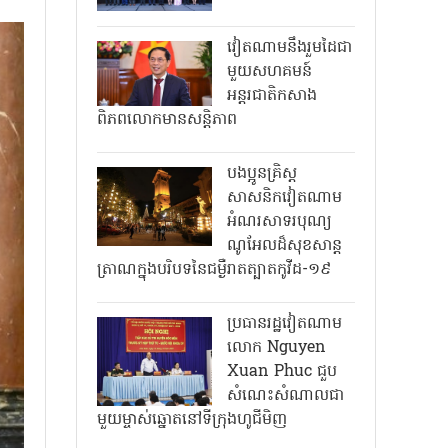
វៀតណាមនឹងរួមដៃជា
មួយសហគមន៍
អន្តរជាតិកសាង
ពិភពលោកមានសន្តិភាព
បងប្អូនគ្រិស្ត
សាសនិកវៀតណាម
អំណរសាទរបុណ្យ
ណូអែលដ៏សុខសាន្ត
ត្រាណក្នុងបរិបទនៃជម្ងឺរាតត្បាតកូវីដ-១៩
ប្រធានរដ្ឋវៀតណាម
លោក Nguyen
Xuan Phuc ជួប
សំណេះសំណាលជា
មួយម្ចាស់ឆ្នោតនៅទីក្រុងហូជីមិញ