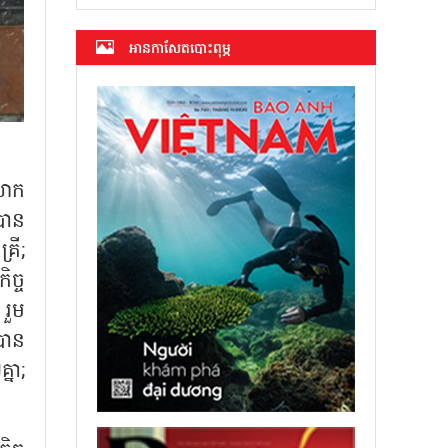
អាន​កាសែត​បោះពុម្ភ
លោក
បាន
រី;
ិច្ច
រួម
បាន
្នា;