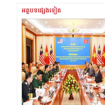
អត្ថបទផ្សេងទៀត