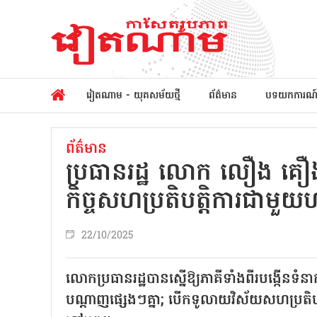
វៀតណាម - យុគសម័យថ្មី
ព័ត៌មាន
បទយកការណ
ព័ត៌មាន
ប្រធានរដ្ឋ លោក លឿង គ
កិច្ចសហប្រតិបត្តិការជាមួយហ
22/10/2025
លោកប្រធានរដ្ឋបានស្នើឱ្យភាគីទាំងពីរបង្កើនទំនា
បណ្តាញផ្សេងៗគ្នា; បើកទូលាយវិស័យសហប្រតិបត្