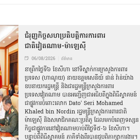
ជំរុញកិច្ចសហប្រតិបត្តិការការពារ
ជាតិវៀតណាម-ម៉ាឡេស៊ី
06/08/2026
ព័ត៌មាន
នា​ព្រឹកថ្ងៃទី៦ ខែសីហា នៅទីស្នាក់ការក្រសួងការពារ
ប្រទេស (ហាណូយ) នាយឧត្តមសេនីយ៍ ផាន់ វ៉ាន់យ៉ាង
ឧបនាយករដ្ឋមន្ត្រី និងជារដ្ឋមន្ត្រីក្រសួងការពារ
ប្រទេសវៀតណាម បានអញ្ជើញជាអធិបតីក្នុងពិធីស្វាគមន៍
ជាផ្លូវការ​ចំពោះលោក Dato' Seri Mohamed
Khaled bin Nordin រដ្ឋមន្ត្រីក្រសួងការពារជាតិ
ម៉ាឡេស៊ី និងសមាជិកគណៈប្រតិភូ ដែលមកបំពេញទស្សន
កិច្ចជាផ្លូវការនៅវៀតណាមចាប់ពីថ្ងៃទី៥-៦ ខែសីហា។
បន្ទាប់ពីពិធីស្វាគមន៍ ភាគីទាំងពីរបានជួបពិភាក្សាការងារ​។