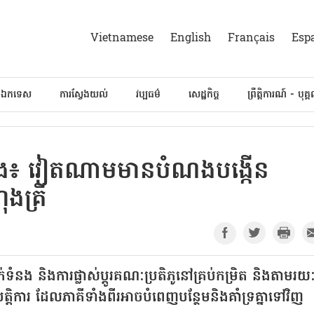
Vietnamese
English
Français
Esp
៍ឯកទេស
ការស្វែងយល់
វប្បធម៌
សេដ្ឋកិច្ច
ព្រឹត្តិការណ៍ - បុគ្
ឿង៖ វៀតណាមមានបំណងបង្កើន
ុងគ្រី
ក់ទំនង និងការផ្លាស់ប្តូរគណៈប្រតិភូនៅគ្រប់កម្រិត និងតាមរយ
តិការ ដែលភាគីទាំងពីរអាចបំពេញបន្ថែមនិងគាំទ្រគ្នាទៅវិញ