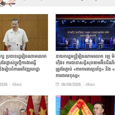
បក្ស ប្រធានរដ្ឋវៀតណាមលោក
នាយករដ្ឋមន្ត្រីវៀតណាមលោក ឡេ ម
តែផ្លាស់ប្ដូរថ្មីការងារធ្វើ
ហ៊ឹង៖ ការធានាសន្តិសុខតាមអ៊ីនធឺណ
ិងរៀបចំការអភិវឌ្ឍហេដ្ឋា
ត្រូវតែភ្ជាប់ «ការការពារប្រព័ន្ធ» និង 
ធ
ការពារមនុស្ស»
2026
06/08/2026
ព័ត៌មាន
ព័ត៌មាន