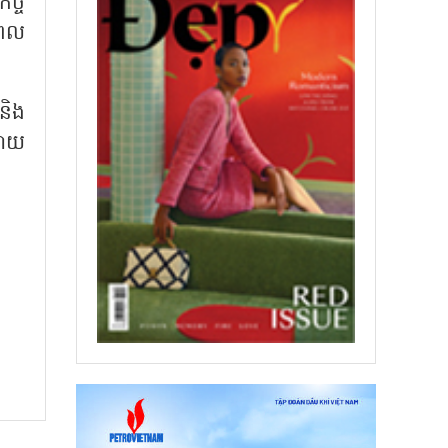
ិច្ច
ាពេល
 និង
ដោយ