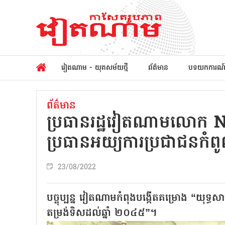
វៀតណាម - យុគសម័យថ្មី
ព័ត៌មាន
បទយកការណ
ព័ត៌មាន
ប្រធានរដ្ឋវៀតណាមលោក
ប្រធានអយ្យការប្រជាជនកំព
23/08/2022
បច្ចុប្បន្ន វៀតណាមកំពុងបង្កើតគម្រោង “យុទ្
តម្រង់ទិសដល់ឆ្នាំ ២០៤៥”។