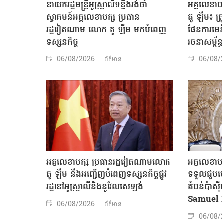
នាយករដ្ឋមន្ត្រីអូស្ត្រាលីទន្ទឹងរង់ចាំ
អគ្គលេខា
ស្វាគមន៍អគ្គលេខាបក្ស ប្រធាន
តូ ឡឹម៖ ត្រូវ
រដ្ឋវៀតណាម លោក តូ ឡឹម មកបំពេញ
ផែនការមេន
ទស្សនកិច្ច
រចនាសម្ព័ន្
06/08/2026
06/08/
ព័ត៌មាន
អគ្គលេខាបក្ស ប្រធានរដ្ឋវៀតណាមលោក
អគ្គលេខាប
តូ ឡឹម នឹងអញ្ជើញបំពេញទស្សនកិច្ចផ្លូវ
ទទួលជួបមេ
រដ្ឋនៅអូស្ត្រាលីនិងនូវែលសេឡង់
តំបន់ប៉ាស
Samuel 
06/08/2026
ព័ត៌មាន
06/08/