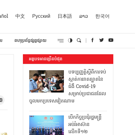
añol
中文
Русский
日本語
ລາວ
한국어
គល
ពហុប្រព័ន្ធផ្សព្វផ្សាយ
អត្ថបទអានច្រើនបំផុត
បទប្បញ្ញត្តិស្តីពីការទប់
ស្កាត់ការរាតត្បាតនៃ
ជំងឺ Covid-19
សម្រាប់ប្រជាជនដែល
ចូលមកប្រទេសវៀតណាម
បើកកិច្ចប្រជុំរដ្ឋមន្ត្រី
អប់រំអាស៊ាន
លើកទី១២