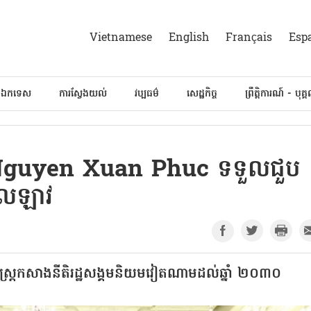
Vietnamese
English
Français
Esp
៍ឯកទេស
ការស្វែងយល់
វប្បធម៌
សេដ្ឋកិច្ច
ព្រឹត្តិការណ៍ - បុគ្
 Nguyen Xuan Phuc ទទួលជួប
ូលឡាវ
ធសាស្ត្រកសាងនីតិរដ្ឋសង្គមនិយមវៀតណាមដល់ឆ្នាំ ២០៣០