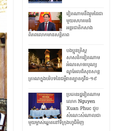
វៀតណាមនឹងរួមដៃជា
មួយសហគមន៍
អន្តរជាតិកសាង
ពិភពលោកមានសន្តិភាព
បងប្អូនគ្រិស្ត
សាសនិកវៀតណាម
អំណរសាទរបុណ្យ
ណូអែលដ៏សុខសាន្ត
ត្រាណក្នុងបរិបទនៃជម្ងឺរាតត្បាតកូវីដ-១៩
ប្រធានរដ្ឋវៀតណាម
លោក Nguyen
Xuan Phuc ជួប
សំណេះសំណាលជា
មួយម្ចាស់ឆ្នោតនៅទីក្រុងហូជីមិញ