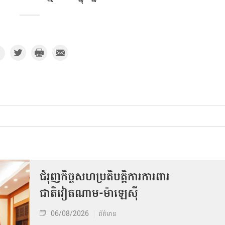
ជំរុញកិច្ចសហប្រតិបត្តិការការពារ
ជាតិវៀតណាម-ម៉ាឡេស៊ី
06/08/2026
ព័ត៌មាន