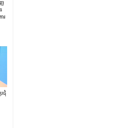
ិញ
ិត
«ការ
ជុំ