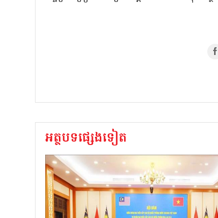
អត្ថបទផ្សេងទៀត