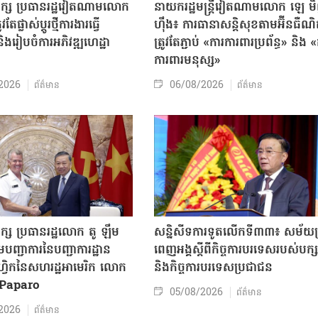
បក្ស ប្រធានរដ្ឋវៀតណាមលោក
នាយករដ្ឋមន្ត្រីវៀតណាមលោក ឡេ ម
តែផ្លាស់ប្ដូរថ្មីការងារធ្វើ
ហ៊ឹង៖ ការធានាសន្តិសុខតាមអ៊ីនធឺណ
ិងរៀបចំការអភិវឌ្ឍហេដ្ឋា
ត្រូវតែភ្ជាប់ «ការការពារប្រព័ន្ធ» និង 
ធ
ការពារមនុស្ស»
2026
06/08/2026
ព័ត៌មាន
ព័ត៌មាន
ក្ស ប្រធានរដ្ឋលោក តូ ឡឹម
សន្និសីទការទូតលើកទី៣៣៖ សម័យប្រ
បញ្ជាការនៃបញ្ជាការដ្ឋាន
ពេញអង្គស្តីពីកិច្ច​ការបរទេសរបស់​បក្ស
៊ីហ្វិកនៃសហរដ្ឋអាមេរិក លោក
និងកិច្ច​ការបរទេសប្រជាជន
Paparo
05/08/2026
ព័ត៌មាន
2026
ព័ត៌មាន