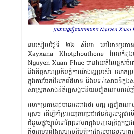
ប្រធានរដ្ឋវៀតណាមលោក Nguyen Xuan Phu
នារសៀលថ្ងៃទី ២២ សីហា នៅវិមានប្រធានរដ
Xayxana Khotphouthone ដែលកំពុងមកបំ
Nguyen Xuan Phuc បានវាយតំលៃខ្ពស់ចំពោះ
និងកិច្ចសហប្រតិបត្តិការយ៉ាងល្អប្រសើរ លោកប្
ក្នុងការចែករំលែកព័ត៌មាន និងបទពិសោធន៍ក្នុងស
សាស្ត្រកសាងនីតិរដ្ឋសង្គមនិយមវៀតណាមដល់ឆ្
លោកប្រធានរដ្ឋបានអះអាងថា បក្ស រដ្ឋវៀតណាម
ស្រេច ដើម្បីគាំទ្រអយ្យការប្រជាជនកំពូលឡាវលើគ្រ
ជំនួយផ្លូវច្បាប់ទៅវិញទៅមកក្នុងបញ្ហាឧក្រិដ្
កិច្ចព្រមព្រៀងសហប្រតិបត្តិការដែលបានចុះហត្ថ