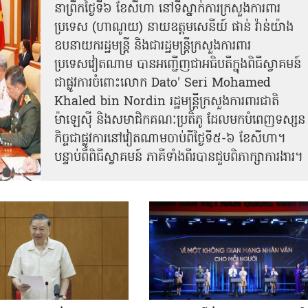
នា​ព្រឹកថ្ងៃទី៦ ខែសីហា នៅទីស្នាក់ការក្រសួងការពារ
ប្រទេស (ហាណូយ) នាយឧត្តមសេនីយ៍ ផាន់ វ៉ាន់យ៉ាង
ឧបនាយករដ្ឋមន្ត្រី និងជារដ្ឋមន្ត្រីក្រសួងការពារ
ប្រទេសវៀតណាម បានអញ្ជើញជាអធិបតីក្នុងពិធីស្វាគមន៍
ជាផ្លូវការ​ចំពោះលោក Dato' Seri Mohamed
Khaled bin Nordin រដ្ឋមន្ត្រីក្រសួងការពារជាតិ
ម៉ាឡេស៊ី និងសមាជិកគណៈប្រតិភូ ដែលមកបំពេញទស្សន
កិច្ចជាផ្លូវការនៅវៀតណាមចាប់ពីថ្ងៃទី៥-៦ ខែសីហា។
បន្ទាប់ពីពិធីស្វាគមន៍ ភាគីទាំងពីរបានជួបពិភាក្សាការងារ​។