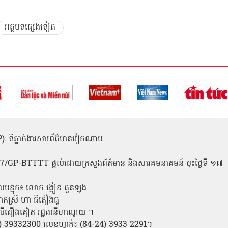
អត្ថបទផ្សេងទៀត
(ICP): ទីភ្នាក់ងារសារព័ត៌មានវៀតណាម
1
 137/GP-BTTTT ផ្តល់ដោយក្រសួងព័ត៌មាន និងសារគមនាគមន៍ ចុះថ្ងៃទី ១៧
លបន្ទុក៖ លោក ង្វៀន តួនឡុង
ោកស្រី ហា ធីតឿងធូ
ី លីធឿងគៀត រដ្ឋធានីហាណូយ ។
24) 39332300 លេខហ្វាក់៖ (84-24) 3933 2291។