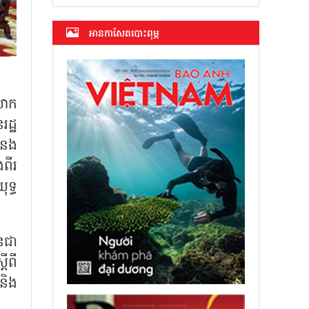
អាន​កាសែត​បោះពុម្ភ
លោក
ដ្ឋ
ំនង
ពីរ
ុទ្ធ
នជា
តីពី
 និង