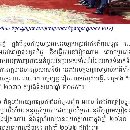
c ទទួលជួបប្រធានអយ្យការប្រជាជនកំពូលឡាវ (រូបថត៖ VOV)
្ឋ ក្នុងជំនួបជាមួយប្រធានអយ្យការប្រជាជនកំពូលឡាវ 
ពេញទស្សនកិច្ច និងធ្វើការនៅវៀតណាម លោកប្រធានរ
អយ្យការប្រជាជនកំពូលនៃប្រទេសទាំងពីរដែលមានទំនាក់ទ
រធានរដ្ឋបានមានប្រសាសន៍ថា នេះជាលក្ខខណ្ឌសម្រាប់ភាគីទាំង
កម្មភាពតុលាការ។ បច្ចុប្បន្ន វៀតណាមកំពុងបង្កើតគម្រោង “យ
នាំ ២០៣០ តម្រង់ទិសដល់ឆ្នាំ ២០៤៥”។
 ក៏ដូចជាអយ្យការប្រជាជនកំពូលវៀត ណាម តែងតែត្រៀមខ្លួ
ប់វិស័យ; អនុវត្តន៍ប្រកបដោយប្រសិទ្ធភាពនូវកិច្ចព្រមព្រៀងស្
ឋកម្មរវាងវៀតណាម និងឡាវដែលបានចុះហត្ថលេខាក្នុងឆ្នាំ ២០២០
លេខានាពេលថ្មីៗនេះ ក្នុងឆ្នាំ ២០២២ ផងដែរ៕