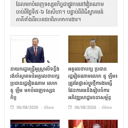
ដែលមកបំពេញទស្សនកិច្ចជាផ្លូវការនៅវៀតណាម
ចាប់ពីថ្ងៃទី៥-៦ ខែសីហា។ បន្ទាប់ពីពិធីស្វាគមន៍
ភាគីទាំងពីរបានជួបពិភាក្សាការងារ​។
នាយករដ្ឋមន្ត្រីអូស្ត្រាលីទន្ទឹង
អគ្គលេខាបក្ស ប្រធាន
រង់ចាំស្វាគមន៍អគ្គលេខាបក្ស
រដ្ឋវៀតណាមលោក តូ ឡឹម៖
ប្រធានរដ្ឋវៀតណាម លោក
ត្រូវតែផ្លាស់ប្ដូរថ្មីការងារធ្វើ
តូ ឡឹម មកបំពេញទស្សន
ផែនការមេនិងរៀបចំការ
កិច្ច
អភិវឌ្ឍហេដ្ឋារចនាសម្ព័ន្ធ
06/08/2026
06/08/2026
ព័ត៌មាន
ព័ត៌មាន