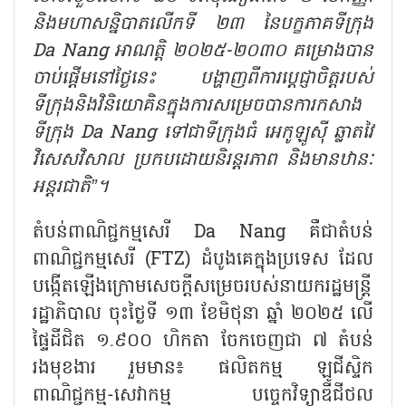
និងមហាសន្និបាតលើកទី ២៣ នៃបក្ខភាគទីក្រុង
Da Nang អាណត្តិ ២០២៥-២០៣០ គម្រោងបាន
ចាប់ផ្តើមនៅថ្ងៃនេះ បង្ហាញពីការប្តេជ្ញាចិត្តរបស់
ទីក្រុងនិងវិនិយោគិនក្នុងការសម្រេចបានការកសាង
ទីក្រុង Da Nang ទៅជាទីក្រុងធំ អេកូឡូស៊ី ឆ្លាតវៃ
វិសេសវិសាល ប្រកបដោយនិរន្តរភាព និងមានឋានៈ
អន្តរជាតិ”។
តំបន់ពាណិជ្ជកម្មសេរី
Da Nang គឺជាតំបន់
ពាណិជ្ជកម្មសេរី (FTZ) ដំបូងគេក្នុងប្រទេស ដែល
បង្កើតឡើងក្រោមសេចក្តីសម្រេចរបស់នាយករដ្ឋមន្ត្រី
រដ្ឋាភិបាល ចុះថ្ងៃទី ១៣ ខែមិថុនា ឆ្នាំ ២០២៥ លើ
ផ្ទៃដីជិត ១.៩០០ ហិកតា ចែកចេញជា ៧ តំបន់
រងមុខងារ រួមមាន៖ ផលិតកម្ម ឡូជីស្ទិក
ពាណិជ្ជកម្ម-សេវាកម្ម បច្ចេកវិទ្យាឌីជីថល