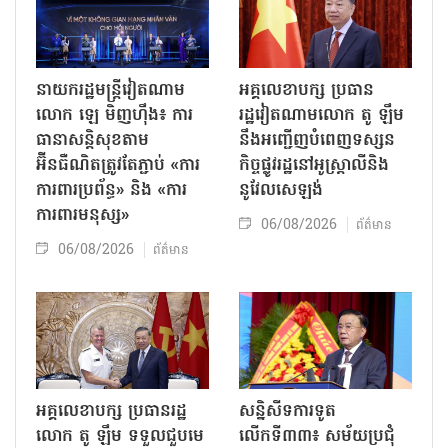
នាយករដ្ឋមន្ត្រីវៀតណាម
អគ្គលេខាបក្ស ប្រធាន
លោក ឡេ មិញហ៊ឹង៖ ការ
រដ្ឋវៀតណាមលោក តូ ឡឹម
ធានាសន្តិសុខតាម
នឹងអញ្ជើញបំពេញទស្សន
អ៊ីនធឺណិតត្រូវតែភ្ជាប់ «ការ
កិច្ចផ្លូវរដ្ឋនៅអូស្ត្រាលីនិង
ការពារប្រព័ន្ធ» និង «ការ
នូវែលសេឡង់
ការពារមនុស្ស»
06/08/2026
ព័ត៌មាន
06/08/2026
ព័ត៌មាន
អគ្គលេខាបក្ស ប្រធានរដ្ឋ
សន្និសីទការទូត
លោក តូ ឡឹម ទទួលជួបមេ
លើកទី៣៣៖ សម័យប្រជុំ