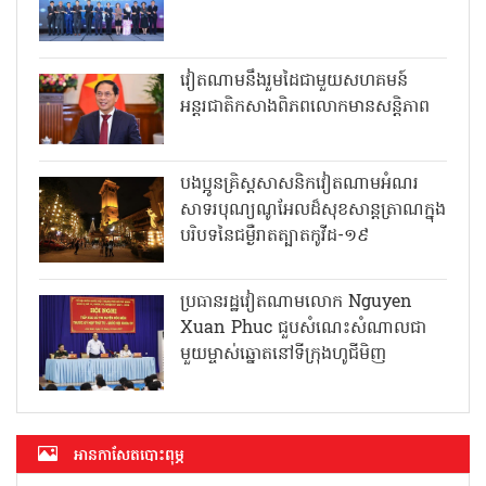
វៀតណាមនឹងរួមដៃជាមួយសហគមន៍
អន្តរជាតិកសាងពិភពលោកមានសន្តិភាព
បងប្អូនគ្រិស្តសាសនិកវៀតណាមអំណរ
សាទរបុណ្យណូអែលដ៏សុខសាន្តត្រាណក្នុង
បរិបទនៃជម្ងឺរាតត្បាតកូវីដ-១៩
ប្រធានរដ្ឋវៀតណាមលោក Nguyen
Xuan Phuc ជួបសំណេះសំណាលជា
មួយម្ចាស់ឆ្នោតនៅទីក្រុងហូជីមិញ
អាន​កាសែត​បោះពុម្ភ