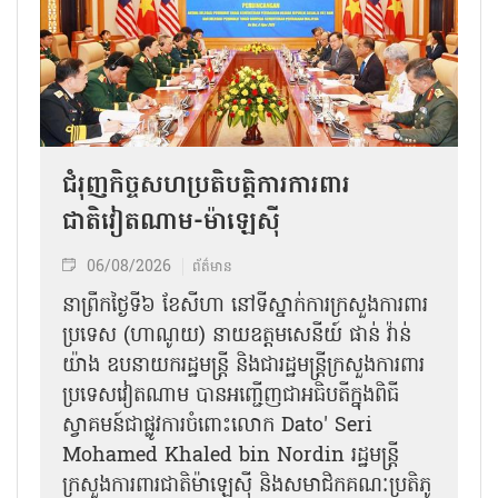
ជំរុញកិច្ចសហប្រតិបត្តិការការពារ
ជាតិវៀតណាម-ម៉ាឡេស៊ី
06/08/2026
ព័ត៌មាន
នា​ព្រឹកថ្ងៃទី៦ ខែសីហា នៅទីស្នាក់ការក្រសួងការពារ
ប្រទេស (ហាណូយ) នាយឧត្តមសេនីយ៍ ផាន់ វ៉ាន់
យ៉ាង ឧបនាយករដ្ឋមន្ត្រី និងជារដ្ឋមន្ត្រីក្រសួងការពារ
ប្រទេសវៀតណាម បានអញ្ជើញជាអធិបតីក្នុងពិធី
ស្វាគមន៍ជាផ្លូវការ​ចំពោះលោក Dato' Seri
Mohamed Khaled bin Nordin រដ្ឋមន្ត្រី
ក្រសួងការពារជាតិម៉ាឡេស៊ី និងសមាជិកគណៈប្រតិភូ