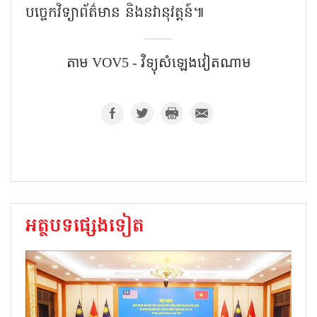
បច្ចេកវិទ្យាព័ត៌មាន និងនវានុវត្តន៍៕
តាម VOV5 - វិទ្យុសំឡេងវៀតណាម
អត្ថបទផ្សេងទៀត