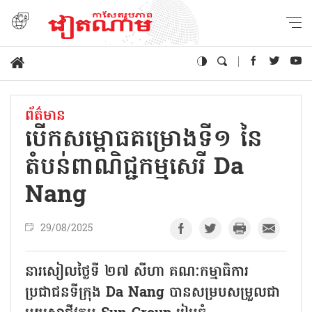
ព័ត៌មាន
បើកសម្ពោធគម្រោងទី១ នៃ
តំបន់ពាណិជ្ជកម្មសេរី Da
Nang
29/08/2025
នារសៀលថ្ងៃទី ២៧ សីហា គណៈកម្មាធិការ
ប្រជាជនទីក្រុង Da Nang បានសម្របសម្រួលជា