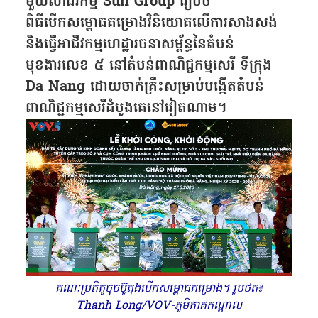
មួយសាជីវកម្ម Sun Group រៀបចំ
ពិធីបើកសម្ពោធគម្រោងវិនិយោគលើការសាងសង់
និងធ្វើអាជីវកម្មហេដ្ឋារចនាសម្ព័ន្ធនៃតំបន់
មុខងារលេខ ៥ នៅតំបន់ពាណិជ្ជកម្មសេរី ទីក្រុង
Da Nang ដោយចាក់គ្រឹះសម្រាប់បង្កើតតំបន់
ពាណិជ្ជកម្មសេរីដំបូងគេនៅវៀតណាម។
គណៈប្រតិភូចុចប៊ូតុងបើកសម្ពោធគម្រោង។ រូបថត៖
Thanh Long/VOV-ភូមិភាគកណ្តាល