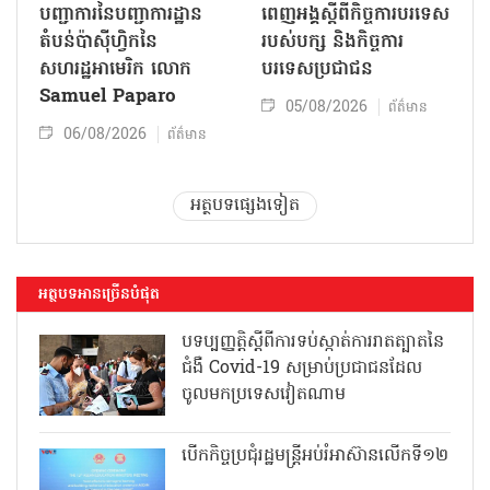
បញ្ជាការនៃបញ្ជាការដ្ឋាន
ពេញអង្គស្តីពីកិច្ច​ការបរទេស
តំបន់ប៉ាស៊ីហ្វិកនៃ
របស់​បក្ស និងកិច្ច​ការ
សហរដ្ឋអាមេរិក លោក
បរទេសប្រជាជន
Samuel Paparo
05/08/2026
ព័ត៌មាន
06/08/2026
ព័ត៌មាន
អត្ថបទផ្សេងទៀត
អត្ថបទអានច្រើនបំផុត
បទប្បញ្ញត្តិស្តីពីការទប់ស្កាត់ការរាតត្បាតនៃ
ជំងឺ Covid-19 សម្រាប់ប្រជាជនដែល
ចូលមកប្រទេសវៀតណាម
បើកកិច្ចប្រជុំរដ្ឋមន្ត្រីអប់រំអាស៊ានលើកទី១២