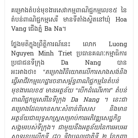
គម្រោងតំបន់មុខងារសេវាកម្មពាណិជ្ជកម្មលេខ៥ នៃ
តំបន់ពាណិជ្ជកម្មសេរី មានទីតាំងស្ថិតនៅឃុំ
Hoa
Vang ជើងភ្នំ Ba Na។
ថ្លែងមតិក្នុងព្រឹត្តិការណ៍នេះ លោក
Luong
Nguyen Minh Triet ប្រធានគណៈកម្មាធិការ
ប្រជាជនទីក្រុង Da Nang បាន
អះអាងថា៖
“គម្រោងវិនិយោគលើការសាងសង់និង
ធ្វើអាជីវកម្មហេដ្ឋារចនាសម្ព័ន្ធពាណិជ្ជកម្មនៃតំបន់
មុខងារលេខ៥ មានអត្ថន័យ “បើកដំណើរការ” តំបន់
ពាណិជ្ជកម្មសេរីនៃទីក្រុង Da Nang ។ នេះជា
គម្រោងដែលមានសារៈសំខាន់ពិសេស និងមាន
អត្ថន័យជាយុទ្ធសាស្ត្រសម្រាប់ការអភិវឌ្ឍសេដ្ឋកិច្ច
សង្គមរបស់ទីក្រុង។ ជាមួយនឹងអត្ថន័យនៃការអបអរ
សាទរខួបលើកទី ៨០ ទិវាបុណ្យជាតិទី ២ ខែកញ្ញា