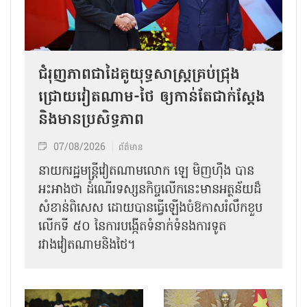
ជំរុញភាពជាដៃគូយុទ្ធសាស្ត្រគ្រប់ជ្រុង
ជ្រោយវៀតណាម-ថៃ ឲ្យកាន់តែជាក់ស្ដែង
និងមានប្រសិទ្ធភាព
07/08/2026
ព័ត៌មាន
នាយករដ្ឋមន្ត្រីវៀតណាមលោក ឡេ មិញហ៊ឹង បាន
អះអាងថា ដំណើរទស្សនកិច្ចលើកនេះមានអត្ថន័យដ៏
សំខាន់ពិសេស ដោយបានធ្វើឡើងចំឱកាសរំលឹកខួប
លើកទី ៥០ នៃការបង្កើតទំនាក់ទំនងការទូត
រវាងវៀតណាមនិងថៃ។