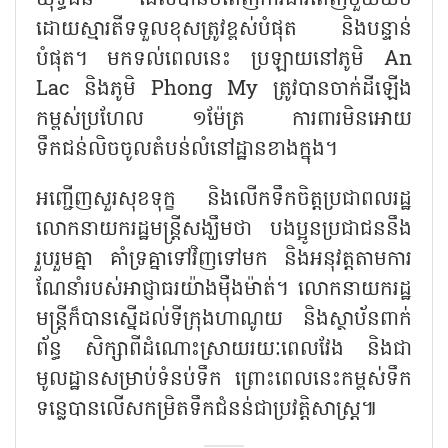
ដោយស្មារតីទទួលខុសត្រូវខ្ពស់បំផុត និងបន្ទាន់
បំផុត។ មកទល់ពេលនេះ ប្រឡាយនៅភូមិ An
Lac និងភូមិ Phong My ត្រូវបានចាក់ដីឡើង
កម្ពស់ប្រហែល ១ម៉ែត្រ ការពារមិនអោយ
ទឹកជន់លិចចូលតំបន់លំនៅដ្ឋានខាងក្នុង។
អញ្ជើញសួរសុខទុក្ខ និងលើកទឹកចិត្តប្រជាពលរដ្ឋ
លោកនាយករដ្ឋមន្ត្រីសង្ឃឹមថា បងប្អូនប្រជាជននឹង
រួបរួមគ្នា គាំទ្រគ្នាទៅវិញទៅមក និងអនុវត្តតាមការ
ណែនាំរបស់អាជ្ញាធរយ៉ាងម៉ឺងម៉ាត់។ លោកនាយករដ្ឋ
មន្ត្រីក៏បានស្នើដល់ទីក្រុងហាណូយ និងស្ថាប័នពាក់
ព័ន្ធ សិក្សាពីដំណោះស្រាយរយៈពេលវែង និងជា
មូលដ្ឋានសម្រាប់ទំនប់ទឹក ព្រោះពេលនេះកម្ពស់ទឹក
ទន្លេបានលើសកម្រិតទឹកជំនន់ជាប្រវត្តិសាស្ត្រ៕