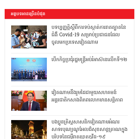
អត្ថបទអានច្រើនបំផុត
បទប្បញ្ញត្តិស្តីពីការទប់ស្កាត់ការរាតត្បាតនៃ
ជំងឺ Covid-19 សម្រាប់ប្រជាជនដែល
ចូលមកប្រទេសវៀតណាម
បើកកិច្ចប្រជុំរដ្ឋមន្ត្រីអប់រំអាស៊ានលើកទី១២
វៀតណាមនឹងរួមដៃជាមួយសហគមន៍
អន្តរជាតិកសាងពិភពលោកមានសន្តិភាព
បងប្អូនគ្រិស្តសាសនិកវៀតណាមអំណរ
សាទរបុណ្យណូអែលដ៏សុខសាន្តត្រាណក្នុង
បរិបទនៃជម្ងឺរាតត្បាតកូវីដ-១៩