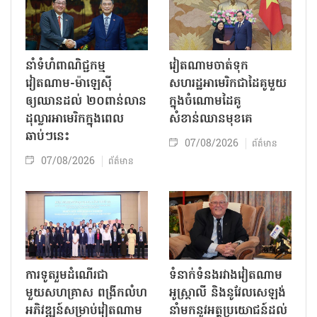
នាំទំហំពាណិជ្ជកម្ម
វៀតណាមចាត់ទុក
វៀតណាម-ម៉ាឡេស៊ី
សហរដ្ឋអាមេរិកជាដៃគូមួយ
ឲ្យឈានដល់ ២០ពាន់លាន
ក្នុងចំណោមដៃគូ
ដុល្លារអាមេរិកក្នុងពេល
សំខាន់ឈានមុខគេ
ឆាប់ៗនេះ
07/08/2026
ព័ត៌មាន
07/08/2026
ព័ត៌មាន
ការទូតរួមដំណើរជា
ទំនាក់ទំនងរវាងវៀតណាម
មួយសហគ្រាស ពង្រីកលំហ
អូស្ត្រាលី និងនូវែលសេឡង់
អភិវឌ្ឍន៍សម្រាប់វៀតណាម
នាំមកនូវអត្ថប្រយោជន៍ដល់