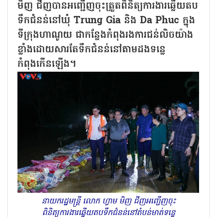
មិញ ជីញបានអញ្ជើញចុះត្រួតពិនិត្យការងារឆ្លើយតប
ទឹកជំនន់នៅឃុំ Trung Gia និង Da Phuc ក្នុង
ទីក្រុងហាណូយ ជាកន្លែងកំពុងរងការជន់លិចយ៉ាង
ខ្លាំងដោយសារតែទឹកជំនន់នៅតាមដងទន្លេ
កំពុងកើនឡើង។
នាយករដ្ឋមន្ត្រី លោក ហ្វាម មិញ ជីញអញ្ជើញចុះ
ពិនិត្យការងារឆ្លើយតបទឹកជំនន់នៅតំបន់មាត់ទន្លេ