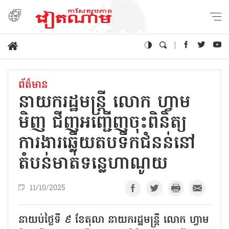
ព័ត៌មាន
នាយករដ្ឋមន្ត្រី លោក ហ្វាម
មិញ ជីញអញ្ជើញចុះពិនិត្យ
ការងារឆ្លើយតបទឹកជំនន់នៅ
តំបន់មាត់ទន្លេហាណូយ
11/10/2025
នាយប់ថ្ងៃទី ៩ ខែតុលា នាយករដ្ឋមន្ត្រី លោក ហ្វាម