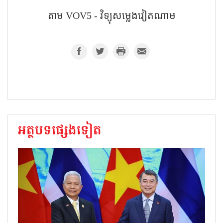
តាម​ VOV5 - វិទ្យុសម្លេងវៀតណាម
អត្ថបទផ្សេងទៀត