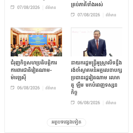
គ្រប់ភាគីទាំងអស់
07/08/2026
ព័ត៌មាន
07/08/2026
ព័ត៌មាន
ជំរុញកិច្ចសហប្រតិបត្តិការ
នាយករដ្ឋមន្ត្រីអូស្ត្រាលីទន្ទឹង
ការពារជាតិវៀតណាម-
រង់ចាំស្វាគមន៍អគ្គលេខាបក្ស
ម៉ាឡេស៊ី
ប្រធានរដ្ឋវៀតណាម លោក
តូ ឡឹម មកបំពេញទស្សន
06/08/2026
ព័ត៌មាន
កិច្ច
06/08/2026
ព័ត៌មាន
អត្ថបទផ្សេងទៀត