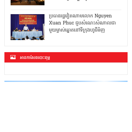
ប្រធានរដ្ឋវៀតណាមលោក Nguyen
Xuan Phuc ជួបសំណេះសំណាលជា
មួយម្ចាស់ឆ្នោតនៅទីក្រុងហូជីមិញ
អាន​កាសែត​បោះពុម្ភ