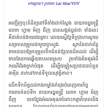
ហាណូយ។ រូបថត៖ Lai Hoa/VOV
អញ្ជើញចុះពិនិត្យនៅទីតាំងជាក់ស្តែង នាយករដ្ឋមន្ត្រី
លោក ហ្វាម មិញ ជីញ បានសង្កត់ធ្ងន់ថា ទាំងនេះ
គឺជាតំបន់ងាយរងគ្រោះ ដោយស្នើឱ្យទីក្រុងហាណូយ
សម្របសម្រួលជាមួយក្រសួង ស្ថាប័នពាក់ព័ន្ធ
តាមដានបម្រែបម្រួលទឹកជំនន់ឱ្យបានដិតដល់ ដើម្បី
មានផែនការឆ្លើយតបសមស្រប រួមទាំងគិតគូរអំពី
ករណីដ៏អាក្រក់បំផុត ដើម្បីជម្លៀសប្រជាជនចំនួន
៣ម៉ឺន នាក់ទៅកាន់ទីទួលសុវត្ថិភាព។
លើកទឹកចិត្តដល់កងកម្លាំងកំពុងបំពេញភារកិច្ច
ការពារទំនប់ទឹក នាយករដ្ឋមន្ត្រី លោក ហ្វាម មិញ
ជីញ បានថ្លែងអំណរគុណចំពោះកម្មាភិបាលនិង
យុទ្ធជន ដែលបានបំពេញការងារពេញមួយយប់