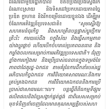
ដំណើរជាមួយរដ្ឋាភិបាល ខិតខំប្រឹងប្រែងស្វែងរក
ដំណោះស្រាយ និងទិសដៅប្រកបដោយភាពច្នៃ
ប្រឌិត ក្លាហាន និងរីកចម្រើនដោយខ្លួនឯង ដើម្បីរួម
ចំណែកអភិវឌ្ឍន៍ប្រទេសជាតិ៖
“សូមស្នើរឱ្យ​
សហគមន៍ធុរកិច្ច និងសហគ្រិនបន្តផ្លាស់ប្តូរថ្មីការ
ត្រិះរិះ ការយល់ដឹង ចក្ខុវិស័យ និងធ្វើសកម្មភាព
យ៉ាងប្តូរផ្តាច់ ហើយបើកចំហរាល់ប្រភពធនធាន និង
កម្លាំងចលករសម្រាប់ការអភិវឌ្ឍប្រទេសជាតិ។ ជំរុញ
ខ្លាំងការកៀងគរ និងប្រើប្រាស់ធនធានក្នុងទម្រង់នៃ
ភាពជាដៃគូរដ្ឋ-ឯកជន តាមគំរូនៃការដឹកនាំរបស់រដ្ឋ
អភិបាលកិច្ចឯកជន ការវិនិយោគសាធារណៈនិងការ
គ្រប់គ្រងឯកជន ការវិនិយោគឯកជននិងការប្រើ
ប្រាស់ជាសាធារណៈ។ល។ បន្តធ្វើពិពិធកម្មទីផ្សារ
ផលិតផលនិងខ្សែសង្វាក់ផ្គត់ផ្គង់ ជាពិសេសសម្រាប់
មុខទំនិញនាំចេញដែលមានគុណសម្បត្តិរបស់សហ