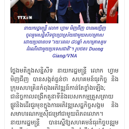
នាយករដ្ឋមន្ត្រី លោក ហ្វាម មិញជីញ បានអញ្ជើញ
ចូលរួមសន្និសីទជួបប្រាស្រ័យជាមួយសហគ្រាស
ដោយប្រធានបទ “រយៈពេល ៨០ឆ្នាំ សហគ្រាសរួម
ដំណើរជាមួយប្រទេសជាតិ”។ រូបថត៖ Duong
Giang/VNA
ថ្លែងមតិក្នុងសន្និសីទ នាយករដ្ឋមន្ត្រី លោក ហ្វាម
មិញជីញ បានសង្កត់ធ្ងន់ថា សហគមន៍ធុរកិច្ច និង
ក្រុមសហគ្រិនកំពុងអភិវឌ្ឍន៍កាន់តែខ្លាំងឡើង
;
ជានិច្ចកាលពង្រីកតួនាទីនិងបេសកកម្មត្រួសត្រាយ
ផ្លូវនិងដើរជួរមុខក្នុងការអភិវឌ្ឍសេដ្ឋកិច្ចសង្គម និង
សមាហរណកម្មស៊ីជម្រៅជាមួយពិភពលោក។
នាយករដ្ឋមន្ត្រី បានស្នើឱ្យសហគមន៍ធុរកិច្ចបន្តរួម