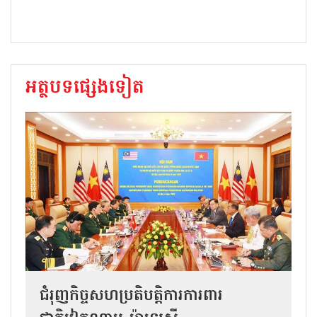
អត្ថបទផ្សេងទៀត
ជំរុញកិច្ចសហប្រតិបត្តិការការពារ