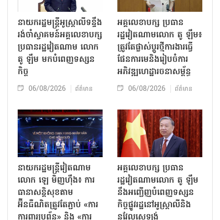
នាយករដ្ឋមន្ត្រីអូស្ត្រាលីទន្ទឹង
អគ្គលេខាបក្ស ប្រធាន
រង់ចាំស្វាគមន៍អគ្គលេខាបក្ស
រដ្ឋវៀតណាមលោក តូ ឡឹម៖
ប្រធានរដ្ឋវៀតណាម លោក
ត្រូវតែផ្លាស់ប្ដូរថ្មីការងារធ្វើ
តូ ឡឹម មកបំពេញទស្សន
ផែនការមេនិងរៀបចំការ
កិច្ច
អភិវឌ្ឍហេដ្ឋារចនាសម្ព័ន្ធ
06/08/2026
06/08/2026
ព័ត៌មាន
ព័ត៌មាន
នាយករដ្ឋមន្ត្រីវៀតណាម
អគ្គលេខាបក្ស ប្រធាន
លោក ឡេ មិញហ៊ឹង៖ ការ
រដ្ឋវៀតណាមលោក តូ ឡឹម
ធានាសន្តិសុខតាម
នឹងអញ្ជើញបំពេញទស្សន
អ៊ីនធឺណិតត្រូវតែភ្ជាប់ «ការ
កិច្ចផ្លូវរដ្ឋនៅអូស្ត្រាលីនិង
ការពារប្រព័ន្ធ» និង «ការ
នូវែលសេឡង់