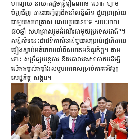
ហាណូយ នាយករដ្ឋមន្ត្រីវៀតណាម លោក ហ្វាម
មិញជីញ បានអញ្ជើញដឹកនាំសន្និសីទ ជួបប្រាស្រ័យ
ជាមួយសហគ្រាស ដោយប្រធានបទ “រយៈពេល
៨០ឆ្នាំ សហគ្រាសរួមដំណើរជាមួយប្រទេសជាតិ”។
សន្និសីទនេះជាវេទិកាសំខាន់មួយសម្រាប់រដ្ឋាភិបាល
ផ្ទៀងស្តាប់មតិយោបល់ពីសហគមន៍ធុរកិច្ច។ តាម
នោះ សុក្រឹត្យយន្តការ និងគោលនយោបាយដើម្បី
លើកកម្ពស់កម្លាំងសមូហភាពសម្រាប់ការអភិវឌ្ឍ
សេដ្ឋកិច្ច-សង្គម។