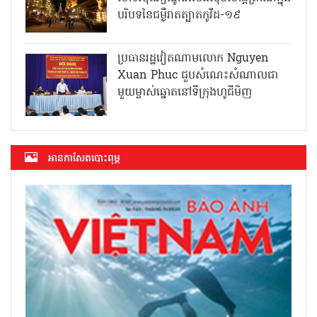
បរិបទនៃជម្ងឺរាតត្បាតកូវីដ-១៩
ប្រធានរដ្ឋវៀតណាមលោក Nguyen
Xuan Phuc ជួបសំណេះសំណាលជា
មួយម្ចាស់ឆ្នោតនៅទីក្រុងហូជីមិញ
អាន​កាសែត​បោះពុម្ភ