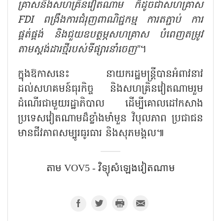
គ្រាសនិងសហគ្រិនវៀតណាម ក៏ដូចជាសហគ្រាស
FDI ពង្រឹងការជំរុញពាណិជ្ជកម្ម ការតភ្ជាប់ ការ
ផ្គត់ផ្គង់ និងជួយឧបត្ថម្ភសហគ្រាស បំពេញតម្រូវ
តាមស្តង់ដារថ្មីរបស់ទីផ្សារនាំចេញ”
។
ក្នុងឱកាសនេះ នាយករដ្ឋមន្ត្រីបានអំពាវនាវ
ដល់សហគមន៍ធុរកិច្ច និងសហគ្រិនវៀតណាមរួម
ដំណើរជាមួយរដ្ឋាភិបាល ដើម្បីគោលដៅកសាង
ប្រទេសវៀតណាមដ៏ខ្លាំងមាំមួន វិបុលភាព ប្រជាជន
មានជីវភាពសម្បូរធូរធារ និងសុភមង្គល៕
តាម VOV5 - វិទ្យុសំឡេងវៀតណាម