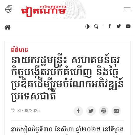
ព័ត៌មាន
នាយករដ្ឋមន្ត្រី៖ សហគមន៍ធុរ
កិច្ចបង្កើតរបក់គំហើញ និងច្នៃ
ប្រឌិតដើម្បីរួមចំណែកអភិវឌ្ឍន៍
ប្រទេសជាតិ
31/08/2025
នារសៀលថ្ងៃទី៣០ ខែសីហា ឆ្នាំ២០២៥ នៅទីក្រុង