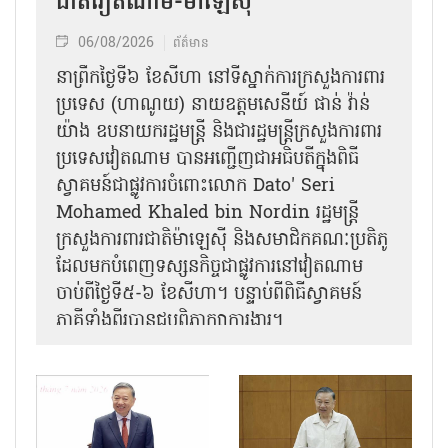
ជាតិវៀតណាម-ម៉ាឡេស៊ី
06/08/2026
ព័ត៌មាន
នា​ព្រឹកថ្ងៃទី៦ ខែសីហា នៅទីស្នាក់ការក្រសួងការពារ
ប្រទេស (ហាណូយ) នាយឧត្តមសេនីយ៍ ផាន់ វ៉ាន់
យ៉ាង ឧបនាយករដ្ឋមន្ត្រី និងជារដ្ឋមន្ត្រីក្រសួងការពារ
ប្រទេសវៀតណាម បានអញ្ជើញជាអធិបតីក្នុងពិធី
ស្វាគមន៍ជាផ្លូវការ​ចំពោះលោក Dato' Seri
Mohamed Khaled bin Nordin រដ្ឋមន្ត្រី
ក្រសួងការពារជាតិម៉ាឡេស៊ី និងសមាជិកគណៈប្រតិភូ
ដែលមកបំពេញទស្សនកិច្ចជាផ្លូវការនៅវៀតណាម
ចាប់ពីថ្ងៃទី៥-៦ ខែសីហា។ បន្ទាប់ពីពិធីស្វាគមន៍
ភាគីទាំងពីរបានជួបពិភាក្សាការងារ​។