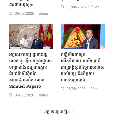
ការពារមនុស្ស»
06/08/2026
ព័ត៌មាន
06/08/2026
ព័ត៌មាន
អគ្គលេខាបក្ស ប្រធានរដ្ឋ
សន្និសីទការទូត
លោក តូ ឡឹម ទទួលជួបមេ
លើកទី៣៣៖ សម័យប្រជុំ
បញ្ជាការនៃបញ្ជាការដ្ឋាន
ពេញអង្គស្តីពីកិច្ច​ការបរទេស
តំបន់ប៉ាស៊ីហ្វិកនៃ
របស់​បក្ស និងកិច្ច​ការ
សហរដ្ឋអាមេរិក លោក
បរទេសប្រជាជន
Samuel Paparo
05/08/2026
ព័ត៌មាន
06/08/2026
ព័ត៌មាន
អត្ថបទផ្សេងទៀត