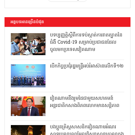
អត្ថបទអានច្រើនបំផុត
បទប្បញ្ញត្តិស្តីពីការទប់ស្កាត់ការរាតត្បាតនៃ
ជំងឺ Covid-19 សម្រាប់ប្រជាជនដែល
ចូលមកប្រទេសវៀតណាម
បើកកិច្ចប្រជុំរដ្ឋមន្ត្រីអប់រំអាស៊ានលើកទី១២
វៀតណាមនឹងរួមដៃជាមួយសហគមន៍
អន្តរជាតិកសាងពិភពលោកមានសន្តិភាព
បងប្អូនគ្រិស្តសាសនិកវៀតណាមអំណរ
សាទរបុណ្យណូអែលដ៏សុខសាន្តត្រាណក្នុង