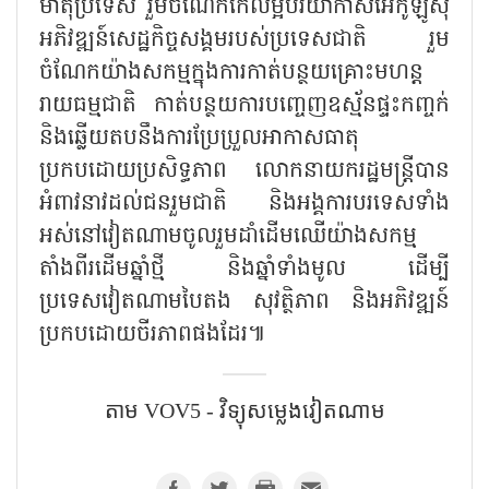
មាតុប្រទេស រួមចំណែកកែលម្អបរិយាកាសអេកូឡូស៊ី
អភិវឌ្ឍន៍សេដ្ឋកិច្ចសង្គមរបស់ប្រទេសជាតិ រួម
ចំណែកយ៉ាងសកម្មក្នុងការកាត់បន្ថយគ្រោះមហន្ត
រាយធម្មជាតិ កាត់បន្ថយការបញ្ចេញឧស្ម័នផ្ទះកញ្ចក់
និងឆ្លើយតបនឹងការប្រែប្រួលអាកាសធាតុ
ប្រកបដោយប្រសិទ្ធភាព លោកនាយករដ្ឋមន្ត្រីបាន
អំពាវនាវដល់ជនរួមជាតិ និងអង្គការបរទេសទាំង
អស់នៅវៀតណាមចូលរួមដាំដើមឈើយ៉ាងសកម្ម
តាំងពីរដើមឆ្នាំថ្មី និងឆ្នាំទាំងមូល ដើម្បី
ប្រទេសវៀតណាមបៃតង សុវត្ថិភាព និងអភិវឌ្ឍន៍
ប្រកបដោយចីរភាពផងដែរ៕
តាម​ VOV5 - វិទ្យុសម្លេងវៀតណាម