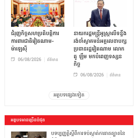
ជំរុញកិច្ចសហប្រតិបត្តិការ
នាយករដ្ឋមន្ត្រីអូស្ត្រាលីទន្ទឹង
ការពារជាតិវៀតណាម-
រង់ចាំស្វាគមន៍អគ្គលេខាបក្ស
ម៉ាឡេស៊ី
ប្រធានរដ្ឋវៀតណាម លោក
តូ ឡឹម មកបំពេញទស្សន
06/08/2026
ព័ត៌មាន
កិច្ច
06/08/2026
ព័ត៌មាន
អត្ថបទផ្សេងទៀត
អត្ថបទអានច្រើនបំផុត
បទប្បញ្ញត្តិស្តីពីការទប់ស្កាត់ការរាតត្បាតនៃ