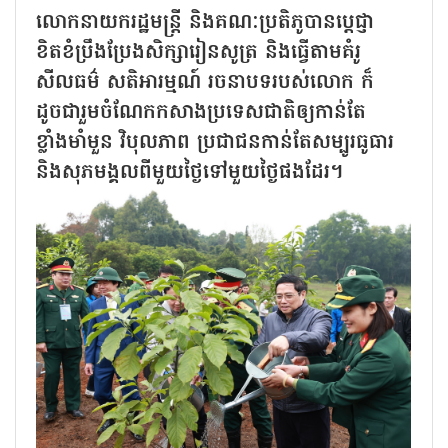
លោកនាយករដ្ឋមន្ត្រី និងគណៈប្រតិភូបានប្តេជ្ញា
ខិតខំប្រឹងប្រែងសិក្សារៀនសូត្រ និងធ្វើតាមគំរូ
សីលធម៌ សតិអារម្មណ៍ រចនាបទរបស់លោក ក៏
ដូចជារួមចំណែកកសាងប្រទេសជាតិឲ្យកាន់តែ
ខ្លាំងមាំមួន វិបុលភាព ប្រជាជនកាន់តែសម្បូរធូធារ
និងសុភមង្គលពីមួយថ្ងៃទៅមួយថ្ងៃផងដែរ។