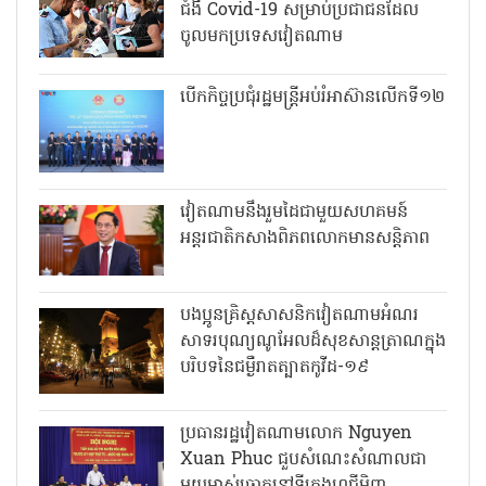
ជំងឺ Covid-19 សម្រាប់ប្រជាជនដែល
ចូលមកប្រទេសវៀតណាម
បើកកិច្ចប្រជុំរដ្ឋមន្ត្រីអប់រំអាស៊ានលើកទី១២
វៀតណាមនឹងរួមដៃជាមួយសហគមន៍
អន្តរជាតិកសាងពិភពលោកមានសន្តិភាព
បងប្អូនគ្រិស្តសាសនិកវៀតណាមអំណរ
សាទរបុណ្យណូអែលដ៏សុខសាន្តត្រាណក្នុង
បរិបទនៃជម្ងឺរាតត្បាតកូវីដ-១៩
ប្រធានរដ្ឋវៀតណាមលោក Nguyen
Xuan Phuc ជួបសំណេះសំណាលជា
មួយម្ចាស់ឆ្នោតនៅទីក្រុងហូជីមិញ