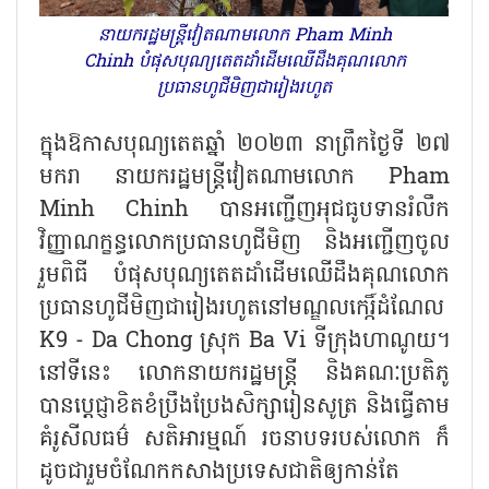
នាយករដ្ឋមន្ត្រីវៀតណាមលោក Pham Minh
Chinh បំផុសបុណ្យតេតដាំដើមឈើដឹងគុណលោក
ប្រធានហូជីមិញជារៀងរហូត
ក្នុងឱកាសបុណ្យតេតឆ្នាំ ២០២៣ នាព្រឹកថ្ងៃទី ២៧
មករា នាយករដ្ឋមន្ត្រីវៀតណាមលោក Pham
Minh Chinh បានអញ្ជើញអុជធូបទានរំលឹក
វិញ្ញាណក្ខន្ធលោកប្រធានហូជីមិញ និងអញ្ជើញចូល
រួមពិធី បំផុសបុណ្យតេតដាំដើមឈើដឹងគុណលោក
ប្រធានហូជីមិញជារៀងរហូតនៅមណ្ឌលកេរ្កិ៍ដំណែល
K9 - Da Chong ស្រុក Ba Vi ទីក្រុងហាណូយ។
នៅទីនេះ លោកនាយករដ្ឋមន្ត្រី និងគណៈប្រតិភូ
បានប្តេជ្ញាខិតខំប្រឹងប្រែងសិក្សារៀនសូត្រ និងធ្វើតាម
គំរូសីលធម៌ សតិអារម្មណ៍ រចនាបទរបស់លោក ក៏
ដូចជារួមចំណែកកសាងប្រទេសជាតិឲ្យកាន់តែ