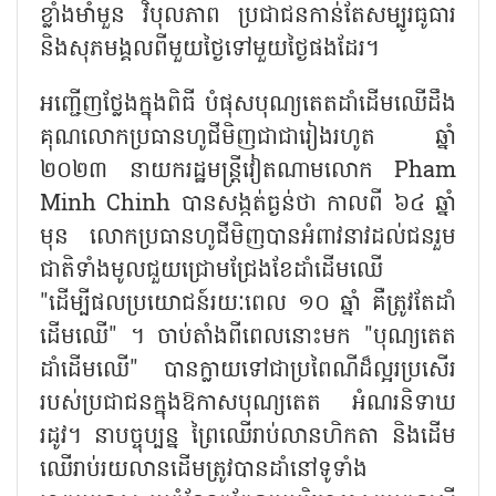
ខ្លាំងមាំមួន វិបុលភាព ប្រជាជនកាន់តែសម្បូរធូធារ
និងសុភមង្គលពីមួយថ្ងៃទៅមួយថ្ងៃផងដែរ។
អញ្ជើញថ្លែងក្នុងពិធី បំផុសបុណ្យតេតដាំដើមឈើដឹង
គុណលោកប្រធានហូជីមិញជាជារៀងរហូត ឆ្នាំ
២០២៣ នាយករដ្ឋមន្ត្រីវៀតណាមលោក Pham
Minh Chinh បានសង្កត់ធ្ងន់ថា កាលពី ៦៤ ឆ្នាំ
មុន លោកប្រធានហូជីមិញបានអំពាវនាវដល់ជនរួម
ជាតិទាំងមូលជួយជ្រោមជ្រែងខែដាំដើមឈើ
"ដើម្បីផលប្រយោជន៍រយៈពេល ១០ ឆ្នាំ គឺត្រូវតែដាំ
ដើមឈើ" ។ ចាប់តាំងពីពេលនោះមក "បុណ្យតេត
ដាំដើមឈើ" បានក្លាយទៅជាប្រពៃណីដ៏ល្អរប្រសើរ
របស់ប្រជាជនក្នុងឱកាសបុណ្យតេត អំណរនិទាឃ
រដូវ។ នាបច្ចុប្បន្ន ព្រៃឈើរាប់លានហិកតា និងដើម
ឈើរាប់រយលានដើមត្រូវបានដាំនៅទូទាំង