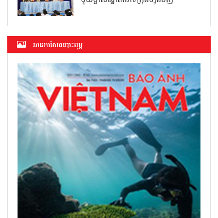
អាន​កាសែត​បោះពុម្ភ