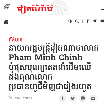
ព័ត៌មាន
នាយករដ្ឋមន្ត្រីវៀតណាមលោក
Pham Minh Chinh
បំផុស​បុណ្យ​តេត​ដាំដើមឈើ​
ដឹងគុណ​លោក
ប្រធានហូជីមិញជារៀងរហូត
28/01/2023