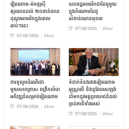
វៀតណាម-ម៉ាឡេស៊ី
សហរដ្ឋអាមេរិកជាដៃគូមួយ
ឲ្យឈានដល់ ២០ពាន់លាន
ក្នុងចំណោមដៃគូ
ដុល្លារអាមេរិកក្នុងពេល
សំខាន់ឈានមុខគេ
ឆាប់ៗនេះ
07/08/2026
ព័ត៌មាន
07/08/2026
ព័ត៌មាន
ការទូតរួមដំណើរជា
ទំនាក់ទំនងរវាងវៀតណាម
មួយសហគ្រាស ពង្រីកលំហ
អូស្ត្រាលី និងនូវែលសេឡង់
អភិវឌ្ឍន៍សម្រាប់វៀតណាម
នាំមកនូវអត្ថប្រយោជន៍ដល់
គ្រប់ភាគីទាំងអស់
07/08/2026
ព័ត៌មាន
07/08/2026
ព័ត៌មាន