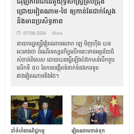
ជំរុញភាពជាដៃគូយុទ្ធសាស្ត្រគ្រប់ជ្រុង
ជ្រោយវៀតណាម-ថៃ ឲ្យកាន់តែជាក់ស្ដែង
និងមានប្រសិទ្ធភាព
07/08/2026
ព័ត៌មាន
នាយករដ្ឋមន្ត្រីវៀតណាមលោក ឡេ មិញហ៊ឹង បាន
អះអាងថា ដំណើរទស្សនកិច្ចលើកនេះមានអត្ថន័យដ៏
សំខាន់ពិសេស ដោយបានធ្វើឡើងចំឱកាសរំលឹកខួប
លើកទី ៥០ នៃការបង្កើតទំនាក់ទំនងការទូត
រវាងវៀតណាមនិងថៃ។
នាំទំហំពាណិជ្ជកម្ម
វៀតណាមចាត់ទុក