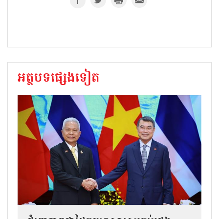
អត្ថបទផ្សេងទៀត