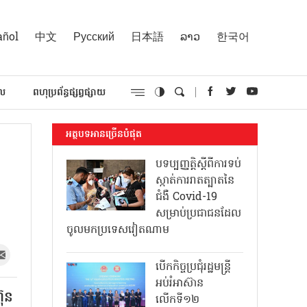
añol
中文
Русский
日本語
ລາວ
한국어
គល
ពហុប្រព័ន្ធផ្សព្វផ្សាយ
អត្ថបទអានច្រើនបំផុត
បទប្បញ្ញត្តិស្តីពីការទប់
ស្កាត់ការរាតត្បាតនៃ
ជំងឺ Covid-19
សម្រាប់ប្រជាជនដែល
ចូលមកប្រទេសវៀតណាម
បើកកិច្ចប្រជុំរដ្ឋមន្ត្រី
អប់រំអាស៊ាន
៊ុន
លើកទី១២