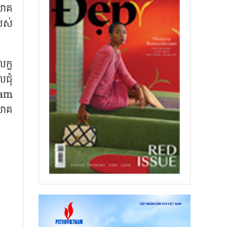
ិយោគ
របស់
ក្ខ
ជុំ
Pham
យោគ