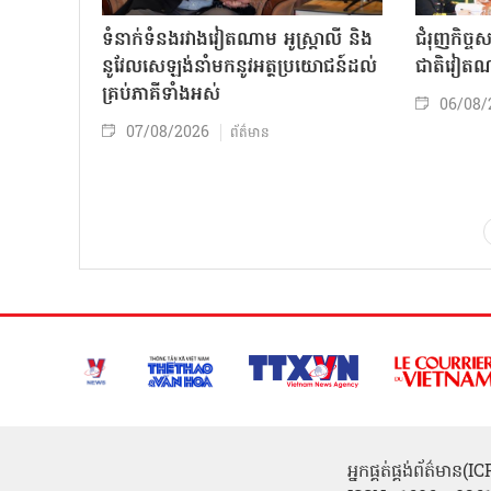
ទំនាក់ទំនងរវាងវៀតណាម អូស្ត្រាលី និង
ជំរុញកិច្ច
នូវែលសេឡង់នាំមកនូវអត្ថប្រយោជន៍ដល់
ជាតិវៀតណ
គ្រប់ភាគីទាំងអស់
06/08/
07/08/2026
ព័ត៌មាន
អ្នកផ្គត់ផ្គង់ព័ត៌មាន