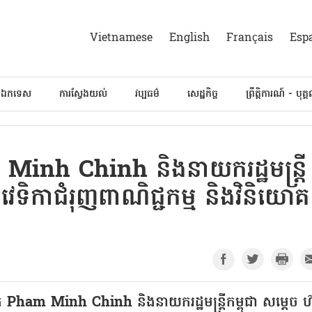
Vietnamese
English
Français
Esp
៍ឯកទេស
ការស្វែងយល់
វប្បធម៌
សេដ្ឋកិច្ច
ព្រឹត្តិការណ៍ - បុគ្
 Minh Chinh និងនាយករដ្ឋមន្ត្រី
េទិកាជំរុញពាណិជ្ជកម្ម និងវិនិយោគ
លោក Pham Minh Chinh និងនាយករដ្ឋមន្ត្រីកម្ពុជា សម្តេច ហ