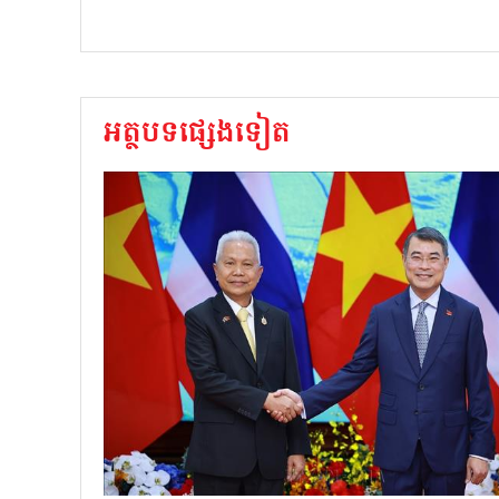
អត្ថបទផ្សេងទៀត