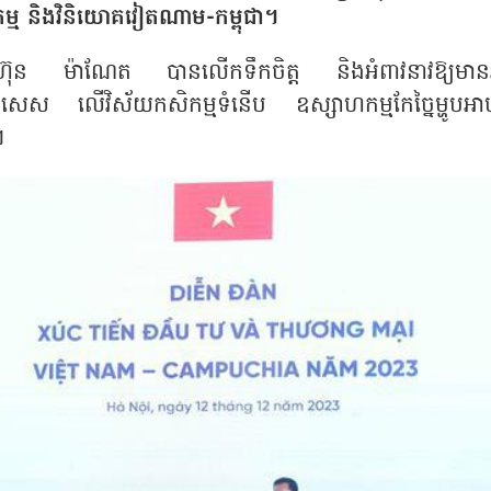
កម្ម និងវិនិយោគវៀតណាម-កម្ពុជា។
្តី ហ៊ុន ម៉ាណែត បានលើកទឹកចិត្ត និងអំពាវនាវឱ្យមានអ
ិសេស លើវិស័យកសិកម្មទំនើប ឧស្សាហកម្មកែច្នៃម្ហូបអា
។