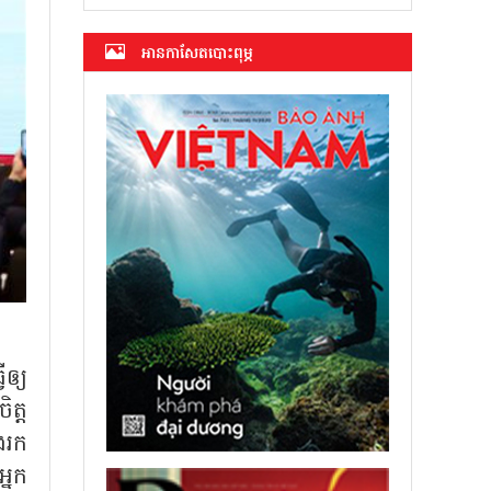
អាន​កាសែត​បោះពុម្ភ
ើឲ្យ
ត្ត
ងរក
្នក