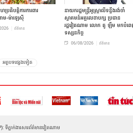
សហប្រតិបត្តិការការពារ
នាយករដ្ឋមន្ត្រីអូស្ត្រាលីទន្ទឹងរង់ចាំ
ាម-ម៉ាឡេស៊ី
ស្វាគមន៍អគ្គលេខាបក្ស ប្រធាន
រដ្ឋវៀតណាម លោក តូ ឡឹម មកបំព
2026
ព័ត៌មាន
ទស្សនកិច្ច
06/08/2026
ព័ត៌មាន
អត្ថបទផ្សេងទៀត
(ICP): ទីភ្នាក់ងារសារព័ត៌មានវៀតណាម