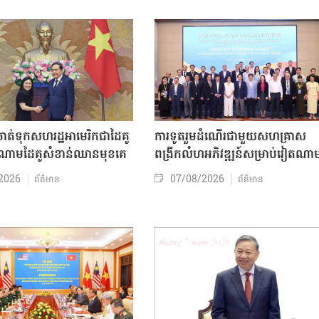
ត់ទុកសហរដ្ឋអាមេរិកជាដៃគូ
ការទូតរួមដំណើរជាមួយសហគ្រាស
ចំណោមដៃគូសំខាន់ឈានមុខគេ
ពង្រីកលំហអភិវឌ្ឍន៍សម្រាប់វៀតណា
2026
07/08/2026
ព័ត៌មាន
ព័ត៌មាន