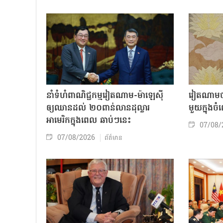
នាំទំហំពាណិជ្ជកម្មវៀតណាម-ម៉ាឡេស៊ី
វៀតណាមចា
ឲ្យឈានដល់ ២០ពាន់លានដុល្លារ
មួយក្នុង
អាមេរិកក្នុងពេល ឆាប់ៗនេះ
07/08/
07/08/2026
ព័ត៌មាន