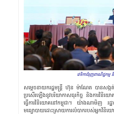
វេទិកាជំរុញពាណិជ្ជកម
សម្តេចនាយករដ្ឋមន្ត្រី ហ៊ុន ម៉ាណែត បានសង្កត់ធ្
ប្រសើរឡើងនូវបរិយាកាសធុរកិច្ច និងការវិនិយោគ
ធ្វើការវិនិយោគនៅកម្ពុជា។ យ៉ាងណាមិញ រដ្ឋ
មធ្យោបាយដោះស្រាយការលំបាករបស់អ្នកវិនិយោ