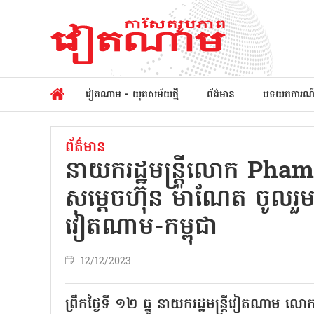
វៀតណាម - យុគសម័យថ្មី
ព័ត៌មាន
បទយកការណ
ព័ត៌មាន
នាយករដ្ឋមន្ត្រីលោក Pham
សម្តេចហ៊ុន ម៉ាណែត ចូលរួមវ
វៀតណាម-កម្ពុជា
12/12/2023
ព្រឹកថ្ងៃទី ១២ ធ្នូ នាយករដ្ឋមន្ត្រីវៀតណាម 