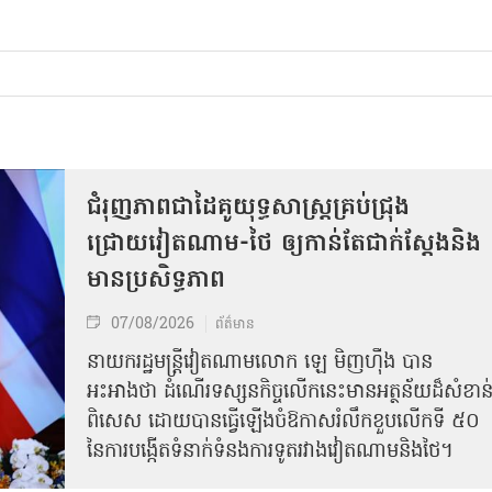
ជំរុញភាពជាដៃគូយុទ្ធសាស្ត្រគ្រប់ជ្រុង
ជ្រោយវៀតណាម-ថៃ ឲ្យកាន់តែជាក់ស្ដែងនិង
មានប្រសិទ្ធភាព
07/08/2026
ព័ត៌មាន
នាយករដ្ឋមន្ត្រីវៀតណាមលោក ឡេ មិញហ៊ឹង បាន
អះអាងថា ដំណើរទស្សនកិច្ចលើកនេះមានអត្ថន័យដ៏សំខាន
ពិសេស ដោយបានធ្វើឡើងចំឱកាសរំលឹកខួបលើកទី ៥០
នៃការបង្កើតទំនាក់ទំនងការទូតរវាងវៀតណាមនិងថៃ។