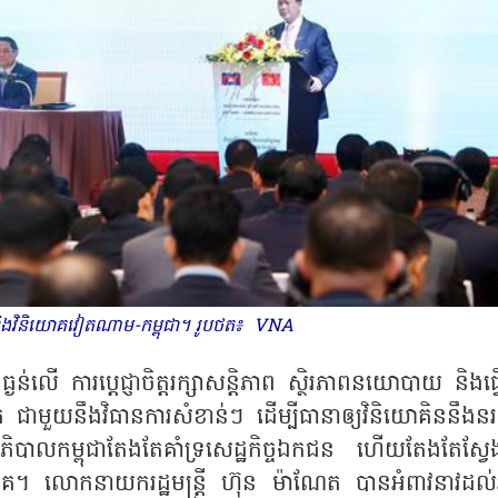
្ម និងវិនិយោគវៀតណាម-កម្ពុជា។ រូបថត៖ VNA
ងន់លើ ការប្តេជ្ញាចិត្តរក្សាសន្តិភាព ស្ថិរភាពនយោបាយ និងធ្វ
 ជាមួយនឹងវិធានការសំខាន់ៗ ដើម្បីធានាឲ្យវិនិយោគិននឹងនរចិ
ាភិបាលកម្ពុជាតែងតែគាំទ្រសេដ្ឋកិច្ចឯកជន ហើយតែងតែស្វែ
គ។ លោកនាយករដ្ឋមន្ត្រី ហ៊ុន ម៉ាណែត បានអំពាវនាវដល់អ