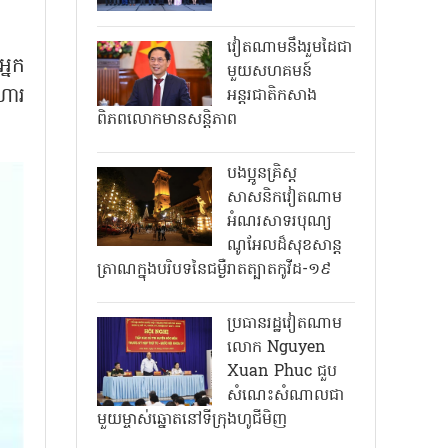
វៀតណាមនឹងរួមដៃជា
្នក
មួយសហគមន៍
ហារ
អន្តរជាតិកសាង
ពិភពលោកមានសន្តិភាព
បងប្អូនគ្រិស្ត
សាសនិកវៀតណាម
អំណរសាទរបុណ្យ
ណូអែលដ៏សុខសាន្ត
ត្រាណក្នុងបរិបទនៃជម្ងឺរាតត្បាតកូវីដ-១៩
ប្រធានរដ្ឋវៀតណាម
លោក Nguyen
Xuan Phuc ជួប
សំណេះសំណាលជា
មួយម្ចាស់ឆ្នោតនៅទីក្រុងហូជីមិញ