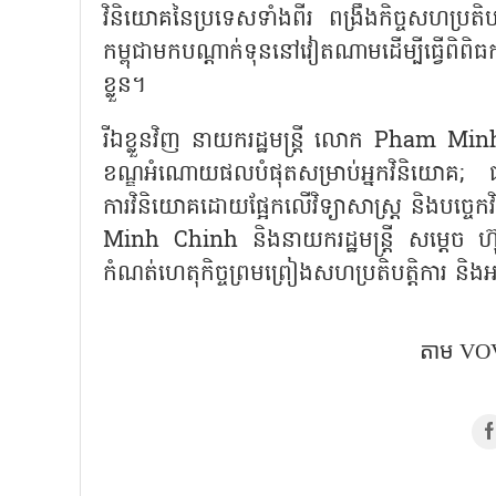
វិនិយោគនៃប្រទេសទាំងពីរ ពង្រឹងកិច្ចសហប្រតិបត
កម្ពុជាមកបណ្តាក់ទុននៅវៀតណាមដើម្បីធ្វើពិពិធក
ខ្លួន។
រីឯខ្លួនវិញ នាយករដ្ឋមន្ត្រី លោក Pham Min
ខណ្ឌអំណោយផលបំផុតសម្រាប់អ្នកវិនិយោគ; ជាពិស
ការវិនិយោគដោយផ្អែកលើវិទ្យាសាស្ត្រ និងបច្ចេកវិ
Minh Chinh និងនាយករដ្ឋមន្ត្រី សម្តេច ហ៊ុន 
កំណត់ហេតុកិច្ចព្រមព្រៀងសហប្រតិបត្តិការ ន
តាម​ VOV