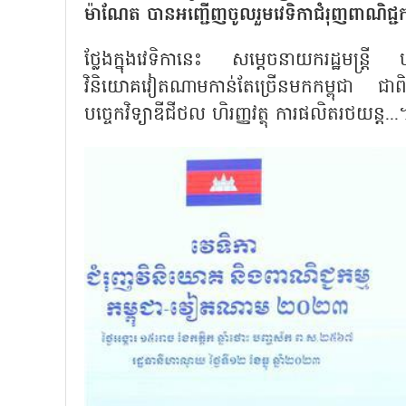
ម៉ាណែត បានអញ្ជើញចូលរួមវេទិកាជំរុញពាណិជ្ជ
ថ្លែងក្នុងវេទិកានេះ សម្តេចនាយករដ្ឋមន្រ
វិនិយោគវៀតណាមកាន់តែច្រើនមកកម្ពុជា ជាព
បច្ចេកវិទ្យាឌីជីថល ហិរញ្ញវត្ថុ ការផលិតរថយន្ត...