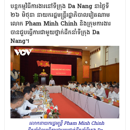
បន្តកម្មវិធីការងារនៅទីក្រុង Da Nang នាថ្ងៃទី
២៦ មិថុនា នាយករដ្ឋមន្ត្រីរដ្ឋាភិបាលវៀតណាម
លោក Pham Minh Chinh និងក្រុមការងារ
បានជួបធ្វើការជាមួយថ្នាក់ដឹកនាំទីក្រុង Da
Nang។
លោកនាយករដ្ឋមន្រ្តី Pham Minh Chinh