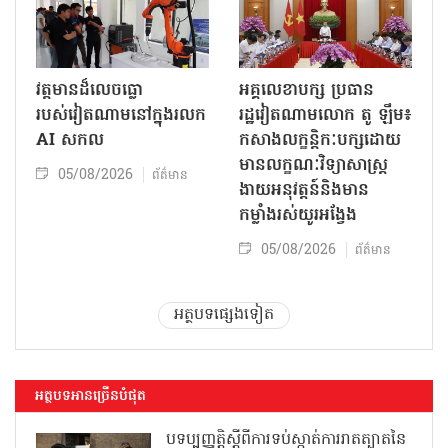
វត្តមានដ៏លេចធ្លោ
អគ្គលេខាបក្ស ប្រធាន
របស់វៀតណាមនៅក្នុងរលក
រដ្ឋវៀតណាមលោក តូ ឡឹម៖
AI សកល
កសាងលក្ខន្តិកៈបក្សដោយ
មានលក្ខណៈវិទ្យាសាស្ត្រ
05/08/2026
ព័ត៌មាន
ងាយអនុវត្តន៍និងមាន
កម្លាំងរស់យូរអង្វែង
05/08/2026
ព័ត៌មាន
អត្ថបទផ្សេងទៀត
អត្ថបទអានច្រើនបំផុត
បទប្បញ្ញត្តិស្តីពីការទប់ស្កាត់ការរាតត្បាតនៃ