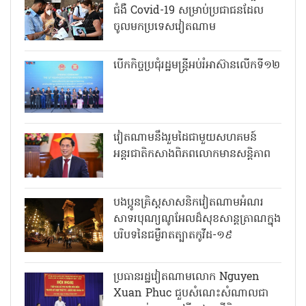
ជំងឺ Covid-19 សម្រាប់ប្រជាជនដែល
ចូលមកប្រទេសវៀតណាម
បើកកិច្ចប្រជុំរដ្ឋមន្ត្រីអប់រំអាស៊ានលើកទី១២
វៀតណាមនឹងរួមដៃជាមួយសហគមន៍
អន្តរជាតិកសាងពិភពលោកមានសន្តិភាព
បងប្អូនគ្រិស្តសាសនិកវៀតណាមអំណរ
សាទរបុណ្យណូអែលដ៏សុខសាន្តត្រាណក្នុង
បរិបទនៃជម្ងឺរាតត្បាតកូវីដ-១៩
ប្រធានរដ្ឋវៀតណាមលោក Nguyen
Xuan Phuc ជួបសំណេះសំណាលជា