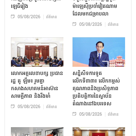
ឡេធីរៀង
ម៉ាឡេស៊ីប្រចាំវៀតណាម
ដែលមកជម្រាបលា
05/08/2026
ព័ត៌មាន
05/08/2026
ព័ត៌មាន
លោក​អគ្គលេខាបក្ស ប្រធាន
សន្និសីទការទូត
រដ្ឋ តូ ឡឹម៖ រួមគ្នា
លើកទី៣៣៖ លើក​កម្ពស់
កសាងសហគមន៍អាស៊ាន
គុណភាពនិងប្រសិទ្ធភាព
សាមគ្គីភាព និងរឹងមាំ
ប្រតិបត្តិការ​នៃស្ថាប័ន​​
តំណាងនៅឯ​បរទេស​
05/08/2026
ព័ត៌មាន
05/08/2026
ព័ត៌មាន