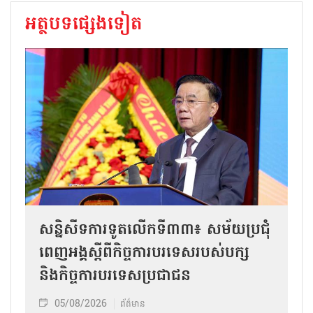
អត្ថបទផ្សេងទៀត
សន្និសីទការទូតលើកទី៣៣៖ សម័យប្រជុំ
ពេញអង្គស្តីពីកិច្ច​ការបរទេសរបស់​បក្ស
និងកិច្ច​ការបរទេសប្រជាជន
05/08/2026
ព័ត៌មាន