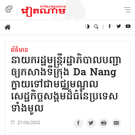
ព័ត៌មាន
នាយករដ្ឋមន្ត្រីរដ្ឋាភិបាលបញ្ជា
ឲ្យកសាងទីក្រុង Da Nang
ក្លាយទៅជាមជ្ឈមណ្ឌល
សេដ្ឋកិច្ចសង្គមដ៏ធំនៃប្រទេស
ទាំងមូល
27/06/2022