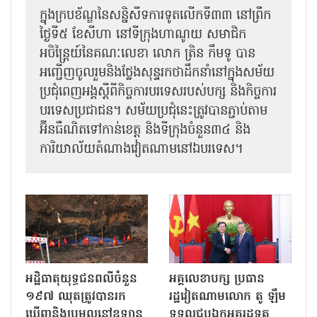
ក្នុងក្របខ័ណ្ឌនៃសន្និសីទការទូតលើកទី៣៣ នៅព្រឹក
ថ្ងៃទី៥ ខែសីហា នៅទីក្រុងហាណូយ សមាជិក
អចិន្ត្រៃយ៍នៃគណៈលេខា លោក ត្រិន កឹម​ទូ បាន
អញ្ជើញ​ចូលរួមនិងថ្លែងសុន្ទរកថាដឹកនាំនៅក្នុងសម័យ
ប្រជុំពេញអង្គស្តីពី​​កិច្ច​ការបរទេសរបស់​បក្ស និងកិច្ច​ការ
បរទេស​ប្រជាជន។ សម័យប្រជុំនេះត្រូវបានភ្ជាប់តាម
អ៊ីនធឺណិតទៅកាន់ខេត្ត និងទីក្រុងចំនួន៣៤ និង
ការិយាល័យតំណាងវៀតណាមនៅឯ​បរទេស។
អដ្ឋិធាតុយុទ្ធជនពលីចំនួន
អគ្គលេខាបក្ស ប្រធាន
១៩៧ ឈុតត្រូវបានរក
រដ្ឋវៀតណាមលោក តូ ឡឹម
ឃើញនិងប្រមូលនៅឧទ្យាន
ទទួលជួបឯកអគ្គរដ្ឋទូត