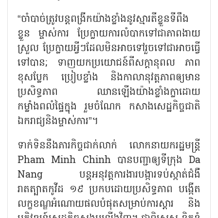
“ចាំបាច់ត្រូវបន្តពង្រីកយ៉ាងខ្លាំងនូវស្មារតីខ្លួនទីពឹង
ខ្លួន ម្ចាស់ការ ប្រែក្លាយការលំបាកទៅជាភាពងាយ
ស្រួល ប្រែក្លាយអ្វីៗដែលមិនអាចទៅរួចទៅជាអាចធ្វើ
ទៅបាន; ទាញយកប្រយោជន៍ពីសក្ដានុពល ភាព
ខុសប្លែក ប្រៀបខ្លាំង និងកាលានុវត្តភាពឲ្យមាន
ប្រសិទ្ធភាព ឈានឡើងយ៉ាងខ្លាំងក្លាដោយ
កម្លាំងពលំផ្ទៃក្នុង រួមចំណែក កសាងសេដ្ឋកិច្ចជាតិ
ឯករាជ្យនិងម្ចាស់ការ”។
ទាក់ទិននឹងភារកិច្ចជាក់លាក់ លោកនាយករដ្ឋមន្ត្រី
Pham Minh Chinh បានបញ្ជាឲ្យទីក្រុង Da
Nang បន្តអនុវត្តការងារបង្ការទប់ស្កាត់ជំងឺ
រាតត្បាតកូវីដ ១៩ ប្រកបដោយប្រសិទ្ធភាព បង្កើត
លក្ខខណ្ឌអំណោយផលបំផុតសម្រាប់ការស្តារ និង