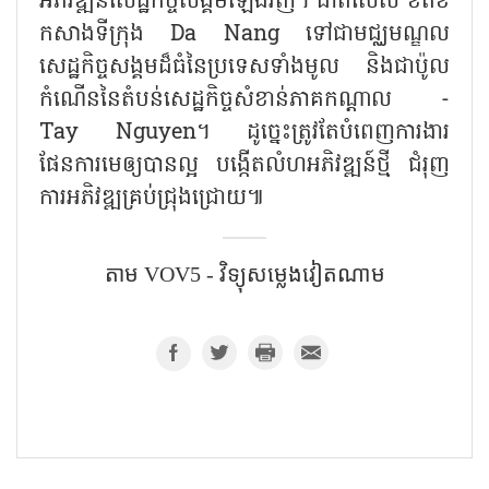
អភិវឌ្ឍន៍សេដ្ឋកិច្ចសង្គមឡើងវិញ។ ជាពិសេស ខិតខំ
កសាងទីក្រុង Da Nang ទៅជាមជ្ឈមណ្ឌល
សេដ្ឋកិច្ចសង្គមដ៏ធំនៃប្រទេសទាំងមូល និងជាប៉ូល
កំណើននៃតំបន់សេដ្ឋកិច្ចសំខាន់ភាគកណ្តាល -
Tay Nguyen។ ដូច្នេះត្រូវតែបំពេញការងារ
ផែនការមេឲ្យបានល្អ បង្កើតលំហអភិវឌ្ឍន៍ថ្មី ជំរុញ
ការអភិវឌ្ឍគ្រប់ជ្រុងជ្រោយ៕
តាម​ VOV5 - វិទ្យុសម្លេងវៀតណាម