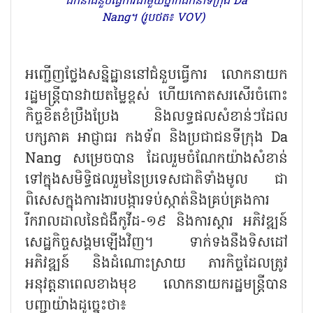
ដឹកនាំជំនួបធ្វើការជាមួយ
ថ្នាក់ដឹកនាំទីក្រុង Da
Nang។ (រូបថត៖ VOV)
អញ្ជើញថ្លែងសន្និដ្ឋាននៅជំនួបធ្វើការ លោកនាយក
រដ្ឋមន្ត្រីបានវាយតម្លៃខ្ពស់ ហើយកោតសរសើរចំពោះ
កិច្ចខិតខំប្រឹងប្រែង និងលទ្ធផលសំខាន់ៗដែល
បក្សភាគ អាជ្ញាធរ កងទ័ព និងប្រជាជនទីក្រុង Da
Nang សម្រេចបាន ដែលរួមចំណែកយ៉ាងសំខាន់
ទៅក្នុងសមិទ្ធិផលរួមនៃប្រទេសជាតិទាំងមូល ជា
ពិសេសក្នុងការងារបង្ការទប់ស្កាត់និងគ្រប់គ្រងការ
រីករាលដាលនៃជំងឺកូវីដ-១៩ និងការស្តារ អភិវឌ្ឍន៍
សេដ្ឋកិច្ចសង្គមឡើងវិញ។ ទាក់ទងនឹងទិសដៅ
អភិវឌ្ឍន៍ និងដំណោះស្រាយ ភារកិច្ចដែលត្រូវ
អនុវត្តនាពេលខាងមុខ លោកនាយករដ្ឋមន្ត្រីបាន
បញ្ជាយ៉ាងដូច្នេះថា៖