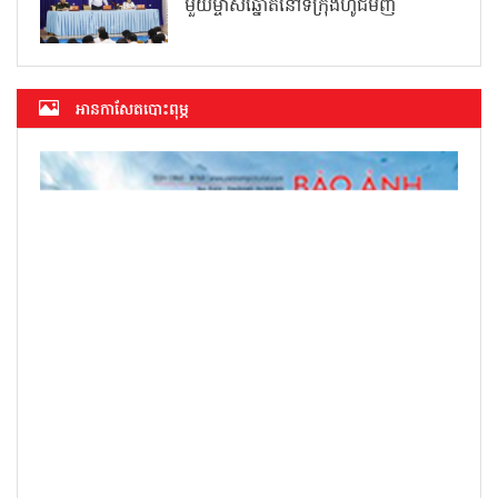
មួយម្ចាស់ឆ្នោតនៅទីក្រុងហូជីមិញ
អាន​កាសែត​បោះពុម្ភ