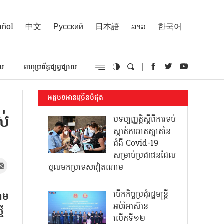
añol
中文
Русский
日本語
ລາວ
한국어
គល
ពហុប្រព័ន្ធផ្សព្វផ្សាយ
អត្ថបទអានច្រើនបំផុត
ស់
បទប្បញ្ញត្តិស្តីពីការទប់
ស្កាត់ការរាតត្បាតនៃ
ជំងឺ Covid-19
សម្រាប់ប្រជាជនដែល
ចូលមកប្រទេសវៀតណាម
បើកកិច្ចប្រជុំរដ្ឋមន្ត្រី
តាម
អប់រំអាស៊ាន
ី
លើកទី១២