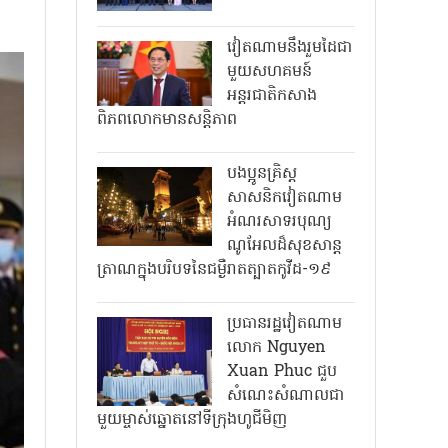
វៀតណាមនឹងរួមដៃជា
មួយសហគមន៍
អន្តរជាតិកសាង
ពិភពលោកមានសន្តិភាព
បងប្អូនគ្រិស្ត
សាសនិកវៀតណាម
អំណរសាទរបុណ្យ
ណូអែលដ៏សុខសាន្ត
ត្រាណក្នុងបរិបទនៃជម្ងឺរាតត្បាតកូវីដ-១៩
ប្រធានរដ្ឋវៀតណាម
លោក Nguyen
Xuan Phuc ជួប
សំណេះសំណាលជា
មួយម្ចាស់ឆ្នោតនៅទីក្រុងហូជីមិញ