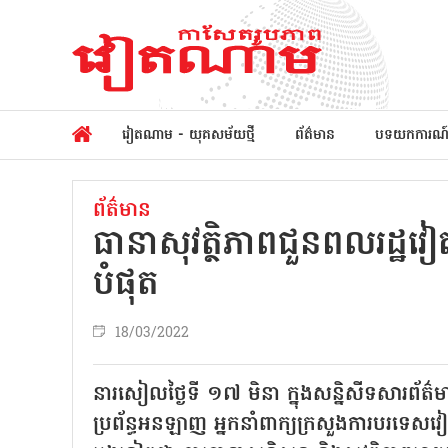
វៀតណាម - យុគសម័យថ្មី
ព័ត៌មាន
បទយកការណ
ព័ត៌មាន
ធានាសុវត្ថិភាពជួនពលរដ្ឋវ
បំផុត
18/03/2022
នារសៀលថ្ងៃទី ១៧ មិនា ក្នុងសន្និសីទសារព័ត
ប្រព័ន្ធអនឡាញ អ្នកនាំពាក្យក្រសួងការបរទ