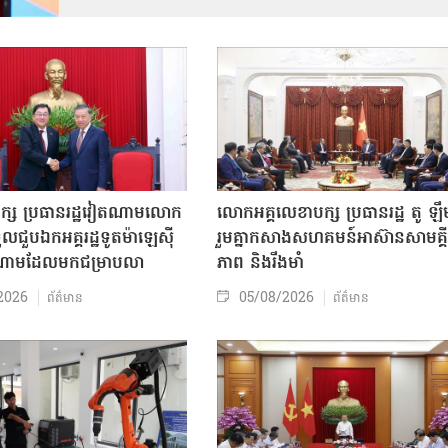
បក្ស ប្រធានរដ្ឋវៀតណាមលោក
លោក​អគ្គលេខាបក្ស ប្រធានរដ្ឋ តូ ឡឹ
ួលជួបឯកអគ្គរដ្ឋទូតម៉ាឡេស៊ី
រួមគ្នាកសាងសហគមន៍អាស៊ានសាមគ្គី
តណាមដែលមកជម្រាបលា
ភាព និងរឹងមាំ
2026
05/08/2026
ព័ត៌មាន
ព័ត៌មាន