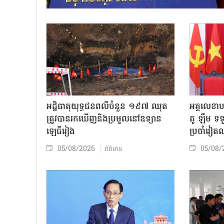
អដ្ឋិធាតុយុទ្ធជនពលីចំនួន ១៩៧ ឈុត
អគ្គលេខា
ត្រូវបានរកឃើញនិងប្រមូលនៅឧទ្យាន
តូ ឡឹម ទទ
ឡេធីរៀង
ប្រចាំវៀ
05/08/2026
05/08/
ព័ត៌មាន