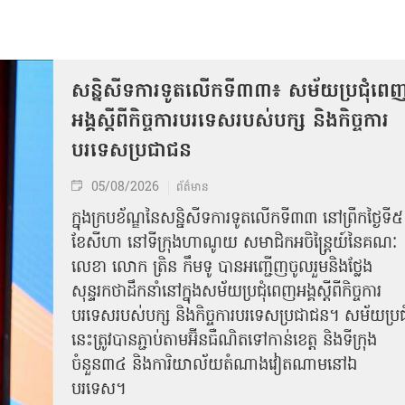
សន្និសីទការទូតលើកទី៣៣៖ សម័យប្រជុំពេ
អង្គស្តីពីកិច្ច​ការបរទេសរបស់​បក្ស និងកិច្ច​ការ
បរទេសប្រជាជន
05/08/2026
ព័ត៌មាន
ក្នុងក្របខ័ណ្ឌនៃសន្និសីទការទូតលើកទី៣៣ នៅព្រឹកថ្ងៃទី៥
ខែសីហា នៅទីក្រុងហាណូយ សមាជិកអចិន្ត្រៃយ៍នៃគណៈ
លេខា លោក ត្រិន កឹម​ទូ បានអញ្ជើញ​ចូលរួមនិងថ្លែង
សុន្ទរកថាដឹកនាំនៅក្នុងសម័យប្រជុំពេញអង្គស្តីពី​​កិច្ច​ការ
បរទេសរបស់​បក្ស និងកិច្ច​ការបរទេស​ប្រជាជន។ សម័យប្រជុ
នេះត្រូវបានភ្ជាប់តាមអ៊ីនធឺណិតទៅកាន់ខេត្ត និងទីក្រុង
ចំនួន៣៤ និងការិយាល័យតំណាងវៀតណាមនៅឯ​
បរទេស។