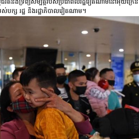
ុជីវិតនិងទ្រព្យសម្បត្តិរបស់ប្រជាពលរដ្ឋវៀតណាមនៅអ៊ុយក្រែន
របស់បក្ស រដ្ឋ និងរដ្ឋាភិបាលវៀតណាម។