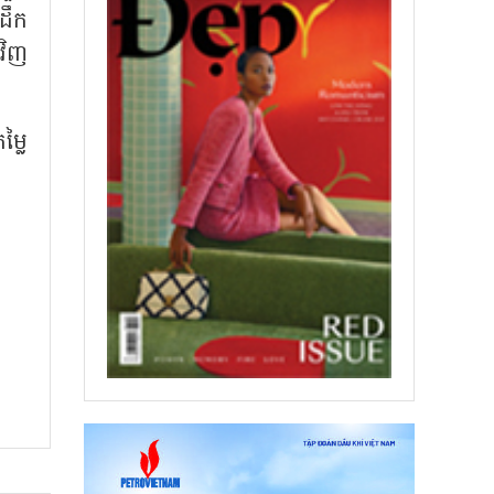
ដឹក
វិញ
ម្លៃ