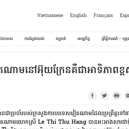
Vietnamese
English
Français
Esp
៍ឯកទេស
ការស្វែងយល់
វប្បធម៌
សេដ្ឋកិច្ច
ព្រឹត្តិការណ៍ - បុគ្
ៀតណាមនៅអ៊ុយក្រែនគឺជាអាទិភាពខ្ព
៌មានជាប្រចាំរបស់ក្រសួងការបរទេសវៀតណាមដែលប្រព្រឹត្តទៅ
េសវៀតណាមលោកស្រី Le Thi Thu Hang បានអះអាងសារជាថ្ម