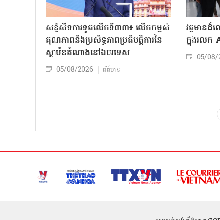
សន្និសីទការទូតលើកទី៣៣៖ លើក​កម្ពស់
វត្តមានដ
គុណភាពនិងប្រសិទ្ធភាពប្រតិបត្តិការ​នៃ
ក្នុងរលក
ស្ថាប័ន​​តំណាងនៅឯ​បរទេស​
05/08/
05/08/2026
ព័ត៌មាន