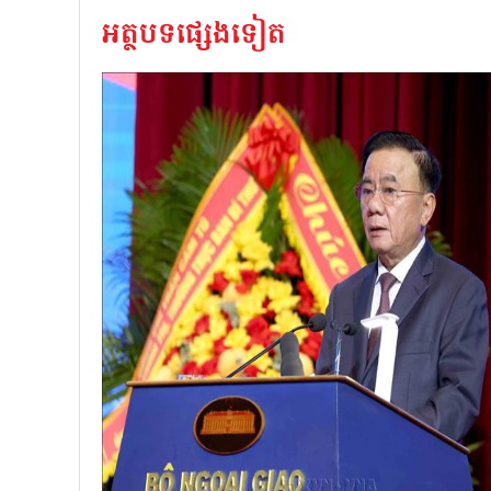
អត្ថបទផ្សេងទៀត