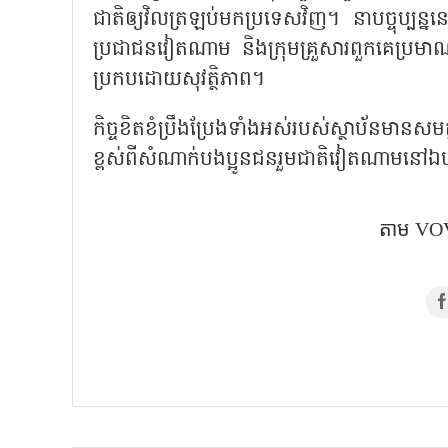
ជាតិឲ្យវិលត្រឡប់មកប្រទេសវិញ។ នាបច្ចុប
ប្រជាជនវៀតណាម និងក្រុមគ្រួសារពួកគេប្
ប្រកបដោយសុវត្ថិភាព។
កិច្ចខិតខំប្រឹងប្រែងទាំងអស់របស់ស្ថាប័នមានសម
ខ្ពស់ពីសំណាក់បងប្អូនជនរួមជាតិវៀតណាមនៅឯ
តាម​ VOV