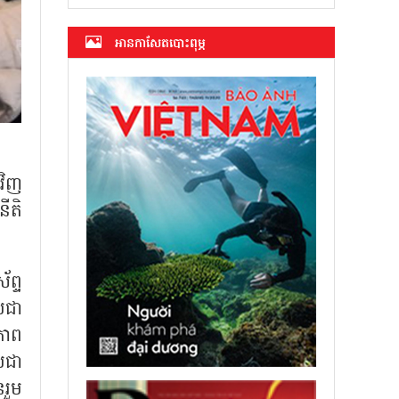
អាន​កាសែត​បោះពុម្ភ
វិញ
ីតិ
័ព្ទ
ូបជា
ិភាព
រជា
រួម