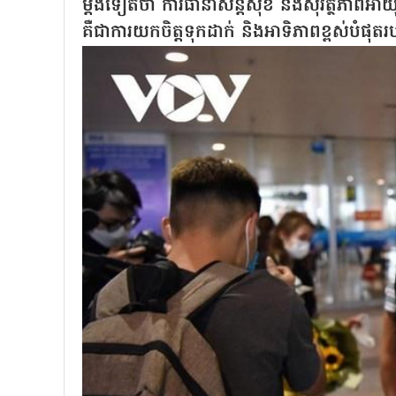
ម្តងទៀតថា ការធានាសន្តិសុខ និងសុវត្ថិភាពអាយ
គឺជាការយកចិត្តទុកដាក់ និងអាទិភាពខ្ពស់បំផុត