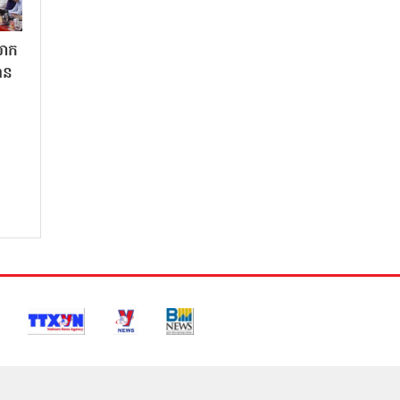
លោក
ាន