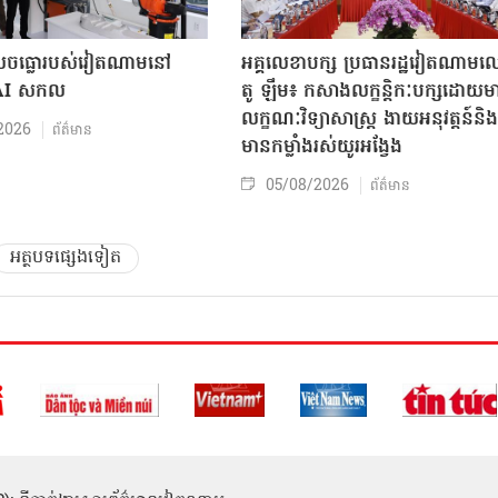
៏លេចធ្លោរបស់វៀតណាមនៅ
អគ្គលេខាបក្ស ប្រធានរដ្ឋវៀតណាម
 AI សកល
តូ ឡឹម៖ កសាងលក្ខន្តិកៈបក្សដោយម
លក្ខណៈវិទ្យាសាស្ត្រ ងាយអនុវត្តន៍និង
2026
ព័ត៌មាន
មានកម្លាំងរស់យូរអង្វែង
05/08/2026
ព័ត៌មាន
អត្ថបទផ្សេងទៀត