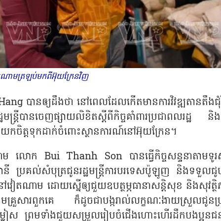
ណាមត្រឡប់មកពីអ៊ុយក្រែនវិញ
 Hang
បានឲ្យដឹងថា នៅពេលដែលកើតមានការវិវឌ្ឍតានតឹងជុំ
្រីបានចេញផ្សាយលិខិតស្ដីពីកិច្ចគាំពារប្រជាពលរដ្ឋ និងន
វយកចិត្តទុកដាក់ចំពោះស្ថានការណ៍នៅអ៊ុយក្រែន។
វៀតណាម លោក
Bui Thanh Son
បានធ្វើកិច្ចសន្ទនាតាមទូរស
រូម៉ានី ប្រគល់សំបុត្រជូនរដ្ឋមន្ត្រីការបរទេសប៉ូឡូញ និងទទួលជ
ាំនៅវៀតណាម ដោយស្នើឲ្យជួយឧបត្ថម្ភធានាសន្តិសុខ និងសុវត្ថ
មគ្រួសារពួកគេ ក៏ដូចជាបង្ករាល់លក្ខណៈងាយស្រួលជូនប្
រជម្លៀស ព្រមទាំងជួយសម្រួលរៀបចំជើងហោះហើរដឹកបងប្អូនជន