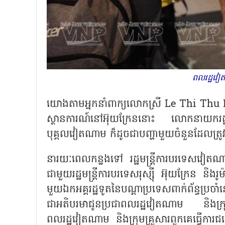
ពលរដ្ឋវៀត
យោងតាមអ្នកនាំពាក្យលោកស្រី
Le Thi Thu
ស្ថានការណ៍នៅអ៊ុយក្រែននោះ លោកនាយករដ្ឋមន្ត
បុគ្គលវៀតណាម ក៏ដូចជាបញ្ហាមួយចំនួនដែលត្រូ
នារយៈពេលកន្លងទៅ រដ្ឋមន្ត្រីការបរទេស
ជាមួយរដ្ឋមន្ត្រីការបរទេសរុស្ស៊ី អ៊ុយក្រែន និង
មួយឯកអគ្គរដ្ឋទូតនៃបណ្ដាប្រទេសពាក់ព័ន្ធប្រច
ជាអតិបរមាជូនប្រជាពលរដ្ឋវៀតណាម និងក្រុ
ពលរដ្ឋវៀតណាម និងក្រុមគ្រួសារពួកគេធ្វើកា