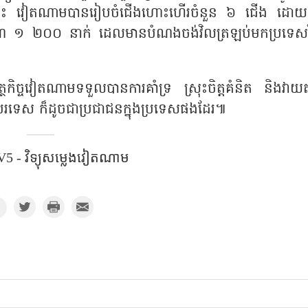
្បន្ននេះ វៀតណាមបានរៀបចំជើងហោះហើរចំនួន ៦ ជើង ដោយ
រមាណ ១ ២០០ នាក់ ដេលមានបំណងចង់វិលត្រឡប់មកប្រទេស
ត្ថកិច្ចវៀតណាមទទួលបានការគាំទ្រ ស្រុះចិត្តគំនិត និងវាយត
បរទេស ក៏ដូចជាប្រជាជនក្នុងប្រទេសផងដែរ៕
5 - វិទ្យុសម្លេងវៀតណាម