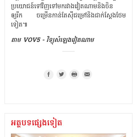
ប្រយោជន៍ទៅវិញទៅមករវាងវៀតណាមនិងចិន
ឲ្យរីក ចម្រើនកាន់តែស៊ីជម្រៅនិងជាក់ស្ដែងថែម
ទៀត៕
តាម VOV5 - វិទ្យុសំឡេងវៀតណាម
អត្ថបទផ្សេងទៀត