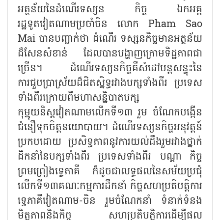
អត្ថន័យនៃដំណើរទស្សន កិច្ច ឯកអគ្គ
រដ្ឋទូតវៀតណាមប្រចាំចិន លោក Pham Sao
Mai បានបញ្ជាក់ថា ដំណើរ ទស្សនកិច្ចមានអត្ថន័យ
ដ៏សែនសំខាន់ ដែលបានបង្ហាញក្រោមទិដ្ឋភាពជា
ច្រើន។ ដំណើរទស្សនកិច្ចគឺសំដៅបន្តសន្ទុះនៃ
ការជួបប្រាស្រ័យដ៏ជិតស្និទ្ធរវាងបក្សទាំងពីរ ប្រទេស
ទាំងពីរក្រោយពីមហាសន្និបាតបក្ស
កុម្មុយនិស្តវៀតណាមលើកទី១៣ រួម ចំណែកបង្កើន
ជំនឿទុកចិត្តនយោបាយ។ ដំណើរទស្សនកិច្ចអនុវត្តន៍
ប្រកបដោយ ប្រសិទ្ធភាពនូវការយល់ដឹងរួមរវាងថ្នាក់
ដឹកនាំនៃបក្សទាំងពីរ ប្រទេសទាំងពីរ បណ្ដា កិច្ច
ព្រមព្រៀងទ្វេភាគី ក៏ដូចជាលទ្ធផលនៃសម័យប្រជុំ
លើកទី១៣គណៈកម្មការដឹកនាំ កិច្ចសហប្រតិបត្តិការ
ទ្វេភាគីវៀតណាម-ចិន រួមចំណែកនាំ ទំនាក់ទំនង
មិត្តភាពនិងកិច្ច សហប្រតិបត្តិការដើម្បីផល