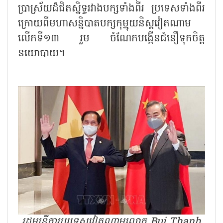
ប្រាស្រ័យដ៏ជិតស្និទ្ធរវាងបក្សទាំងពីរ ប្រទេសទាំងពីរ
ក្រោយពីមហាសន្និបាតបក្សកុម្មុយនិស្តវៀតណាម
លើកទី១៣ រួម ចំណែកបង្កើនជំនឿទុកចិត្ត
នយោបាយ។
រដ្ឋមន្រ្តីការបរទេសវៀតណាមលោក Bui Thanh