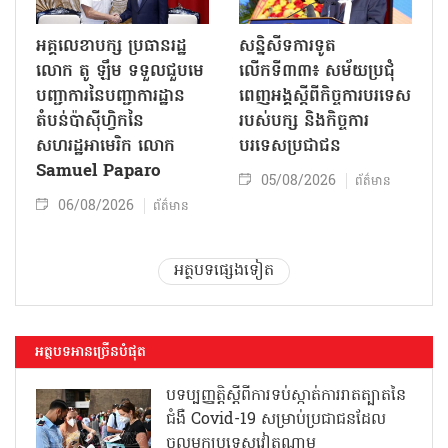
អគ្គលេខាបក្ស ប្រធានរដ្ឋ
សន្និសីទការទូត
លោក តូ ឡឹម ទទួលជួបមេ
លើកទី៣៣៖ សម័យប្រជុំ
បញ្ជាការនៃបញ្ជាការដ្ឋាន
ពេញអង្គស្តីពីកិច្ច​ការបរទេស
តំបន់ប៉ាស៊ីហ្វិកនៃ
របស់​បក្ស និងកិច្ច​ការ
សហរដ្ឋអាមេរិក លោក
បរទេសប្រជាជន
Samuel Paparo
05/08/2026
ព័ត៌មាន
06/08/2026
ព័ត៌មាន
អត្ថបទផ្សេងទៀត
អត្ថបទអានច្រើនបំផុត
បទប្បញ្ញត្តិស្តីពីការទប់ស្កាត់ការរាតត្បាតនៃ
ជំងឺ Covid-19 សម្រាប់ប្រជាជនដែល
ចូលមកប្រទេសវៀតណាម