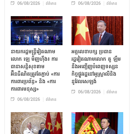
06/08/2026
06/08/2026
ព័ត៌មាន
ព័ត៌មាន
នាយករដ្ឋមន្ត្រីវៀតណាម
អគ្គលេខាបក្ស ប្រធាន
លោក ឡេ មិញហ៊ឹង៖ ការ
រដ្ឋវៀតណាមលោក តូ ឡឹម
ធានាសន្តិសុខតាម
នឹងអញ្ជើញបំពេញទស្សន
អ៊ីនធឺណិតត្រូវតែភ្ជាប់ «ការ
កិច្ចផ្លូវរដ្ឋនៅអូស្ត្រាលីនិង
ការពារប្រព័ន្ធ» និង «ការ
នូវែលសេឡង់
ការពារមនុស្ស»
06/08/2026
ព័ត៌មាន
06/08/2026
ព័ត៌មាន