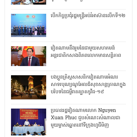
បើកកិច្ចប្រជុំរដ្ឋមន្ត្រីអប់រំអាស៊ានលើកទី១២
វៀតណាមនឹងរួមដៃជាមួយសហគមន៍
អន្តរជាតិកសាងពិភពលោកមានសន្តិភាព
បងប្អូនគ្រិស្តសាសនិកវៀតណាមអំណរ
សាទរបុណ្យណូអែលដ៏សុខសាន្តត្រាណក្នុង
បរិបទនៃជម្ងឺរាតត្បាតកូវីដ-១៩
ប្រធានរដ្ឋវៀតណាមលោក Nguyen
Xuan Phuc ជួបសំណេះសំណាលជា
មួយម្ចាស់ឆ្នោតនៅទីក្រុងហូជីមិញ