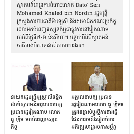
ស្វាគមន៍ជាផ្លូវការ​ចំពោះលោក Dato' Seri
Mohamed Khaled bin Nordin រដ្ឋមន្ត្រី
ក្រសួងការពារជាតិម៉ាឡេស៊ី និងសមាជិកគណៈប្រតិភូ
ដែលមកបំពេញទស្សនកិច្ចជាផ្លូវការនៅវៀតណាម
ចាប់ពីថ្ងៃទី៥-៦ ខែសីហា។ បន្ទាប់ពីពិធីស្វាគមន៍
ភាគីទាំងពីរបានជួបពិភាក្សាការងារ​។
នាយករដ្ឋមន្ត្រីអូស្ត្រាលីទន្ទឹង
អគ្គលេខាបក្ស ប្រធាន
រង់ចាំស្វាគមន៍អគ្គលេខាបក្ស
រដ្ឋវៀតណាមលោក តូ ឡឹម៖
ប្រធានរដ្ឋវៀតណាម លោក
ត្រូវតែផ្លាស់ប្ដូរថ្មីការងារធ្វើ
តូ ឡឹម មកបំពេញទស្សន
ផែនការមេនិងរៀបចំការ
កិច្ច
អភិវឌ្ឍហេដ្ឋារចនាសម្ព័ន្ធ