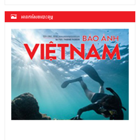
អាន​កាសែត​បោះពុម្ភ