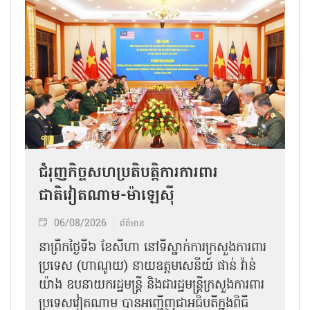
ជំរុញកិច្ចសហប្រតិបត្តិការការពារ
ជាតិវៀតណាម-ម៉ាឡេស៊ី
06/08/2026
ព័ត៌មាន
នា​ព្រឹកថ្ងៃទី៦ ខែសីហា នៅទីស្នាក់ការក្រសួងការពារ
ប្រទេស (ហាណូយ) នាយឧត្តមសេនីយ៍ ផាន់ វ៉ាន់
យ៉ាង ឧបនាយករដ្ឋមន្ត្រី និងជារដ្ឋមន្ត្រីក្រសួងការពារ
ប្រទេសវៀតណាម បានអញ្ជើញជាអធិបតីក្នុងពិធី