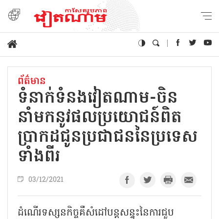
ព័ត៌មាន
ទំនាក់ទំនងវៀតណាម-ចិន
នាំមកនូវផលប្រយោជន៍ពិត
ប្រាកដជូនប្រជាជននៃប្រទេស
ទាំងពីរ
03/12/2021
ដំណើរទស្សនកិច្ចគឺសំដៅបន្តសន្ទុះនៃការជួប