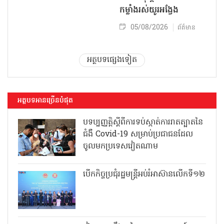
កម្លាំងរស់យូរអង្វែង
05/08/2026
ព័ត៌មាន
អត្ថបទផ្សេងទៀត
អត្ថបទអានច្រើនបំផុត
បទប្បញ្ញត្តិស្តីពីការទប់ស្កាត់ការរាតត្បាតនៃ
ជំងឺ Covid-19 សម្រាប់ប្រជាជនដែល
ចូលមកប្រទេសវៀតណាម
បើកកិច្ចប្រជុំរដ្ឋមន្ត្រីអប់រំអាស៊ានលើកទី១២