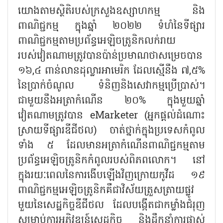
យោងតាមស្ថិតិរបស់ក្រសួងឧស្សាហកម្ម និង
ពាណិជ្ជកម្ម ក្នុងឆ្នាំ ២០២២ ទំហំនៃទីផ្សារ
ពាណិជ្ជកម្មតាមប្រព័ន្ធអេឡិចត្រូនិកលក់រាយ
របស់វៀតណាមត្រូវបានប៉ាន់ប្រមាណថាសម្រេចបាន
១៦,៤ ពាន់លានដុល្លារអាមេរិក ដែលស្មើនឹង ៧,៥%
នៃប្រាក់ចំណូល ទំនិញនិងសេវាកម្មប្រើប្រាស់។
ជាមួយនឹងអត្រាកំណើន ២០% ក្នុងមួយឆ្នាំ
វៀតណាមត្រូវបាន eMarketer (អ្នកផ្តល់ដំណោះ
ស្រាយទីផ្សារឌីជីថល) ចាត់ថ្នាក់ក្នុងប្រទេសកំពូល
ទាំង ៥ ដែលមានអត្រាកំណើនពាណិជ្ជកម្មតាម
ប្រព័ន្ធអេឡិចត្រូនិកកំពូលរបស់ពិភពលោក។ នៅ
ក្នុងរយៈពេលនៃការងើបឡើងវិញក្រោយកូវីដ ១៩
ពាណិជ្ជកម្មអេឡិចត្រូនិកគឺជាវិស័យត្រួសត្រាយផ្លូវ
មួយនៃសេដ្ឋកិច្ចឌីជីថល ដែលបង្កើតជាកម្លាំងជំរុញ
សម្រាប់ការអភិវឌ្ឍន៍សេដ្ឋកិច្ច និងដឹកនាំការផ្លាស់