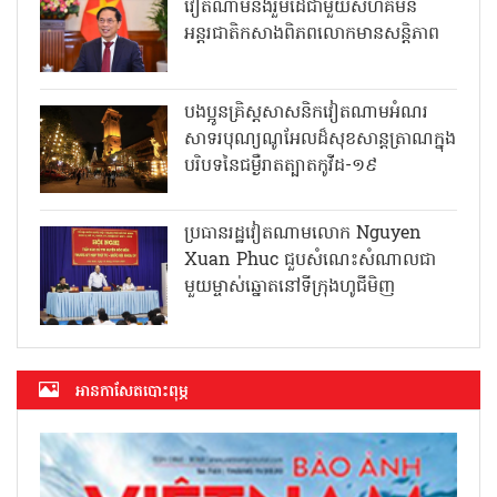
វៀតណាមនឹងរួមដៃជាមួយសហគមន៍
អន្តរជាតិកសាងពិភពលោកមានសន្តិភាព
បងប្អូនគ្រិស្តសាសនិកវៀតណាមអំណរ
សាទរបុណ្យណូអែលដ៏សុខសាន្តត្រាណក្នុង
បរិបទនៃជម្ងឺរាតត្បាតកូវីដ-១៩
ប្រធានរដ្ឋវៀតណាមលោក Nguyen
Xuan Phuc ជួបសំណេះសំណាលជា
មួយម្ចាស់ឆ្នោតនៅទីក្រុងហូជីមិញ
អាន​កាសែត​បោះពុម្ភ