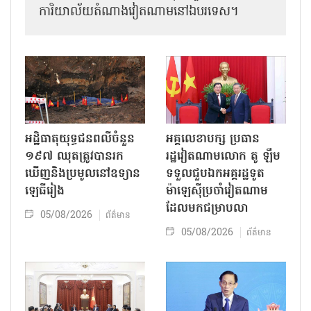
ការិយាល័យតំណាងវៀតណាមនៅឯ​បរទេស។
អដ្ឋិធាតុយុទ្ធជនពលីចំនួន
អគ្គលេខាបក្ស ប្រធាន
១៩៧ ឈុតត្រូវបានរក
រដ្ឋវៀតណាមលោក តូ ឡឹម
ឃើញនិងប្រមូលនៅឧទ្យាន
ទទួលជួបឯកអគ្គរដ្ឋទូត
ឡេធីរៀង
ម៉ាឡេស៊ីប្រចាំវៀតណាម
ដែលមកជម្រាបលា
05/08/2026
ព័ត៌មាន
05/08/2026
ព័ត៌មាន