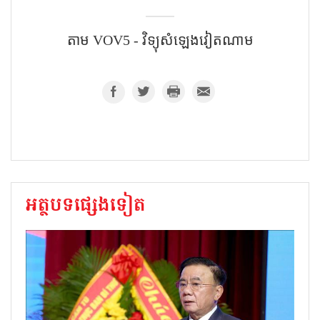
តាម VOV5 - វិទ្យុសំឡេងវៀតណាម
អត្ថបទផ្សេងទៀត