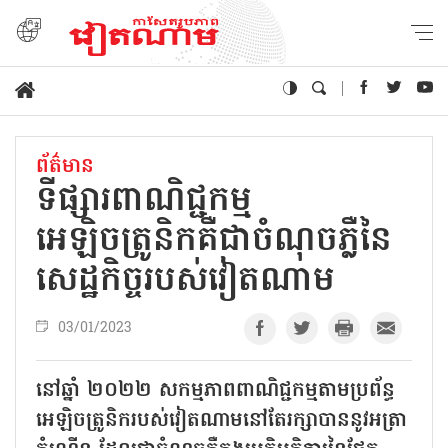
ព័ត៌មាន
ទីផ្សារពាណិជ្ជកម្ម
អេឡិចត្រូនិកគឺជាចំណុចភ្លឺនៃ
សេដ្ឋកិច្ចរបស់វៀតណាម
03/01/2023
នៅឆ្នាំ ២០២២ សកម្មភាពពាណិជ្ជកម្មតាមប្រព័ន្ធ
អេឡិចត្រូនិករបស់វៀតណាមនៅតែរក្សាបាននូវអត្រា