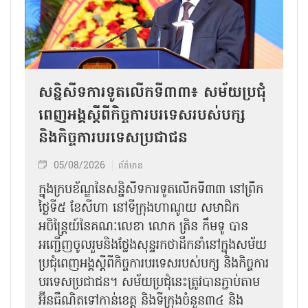
សន្និសីទការទូតលើកទី៣៣៖ សម័យប្រជុំ
ពេញអង្គស្តីពីកិច្ច​ការបរទេសរបស់​បក្ស
និងកិច្ច​ការបរទេសប្រជាជន
05/08/2026
ព័ត៌មាន
ក្នុងក្របខ័ណ្ឌនៃសន្និសីទការទូតលើកទី៣៣ នៅព្រឹក
ថ្ងៃទី៥ ខែសីហា នៅទីក្រុងហាណូយ សមាជិក
អចិន្ត្រៃយ៍នៃគណៈលេខា លោក ត្រិន កឹម​ទូ បាន
អញ្ជើញ​ចូលរួមនិងថ្លែងសុន្ទរកថាដឹកនាំនៅក្នុងសម័យ
ប្រជុំពេញអង្គស្តីពី​​កិច្ច​ការបរទេសរបស់​បក្ស និងកិច្ច​ការ
បរទេស​ប្រជាជន។ សម័យប្រជុំនេះត្រូវបានភ្ជាប់តាម
អ៊ីនធឺណិតទៅកាន់ខេត្ត និងទីក្រុងចំនួន៣៤ និង