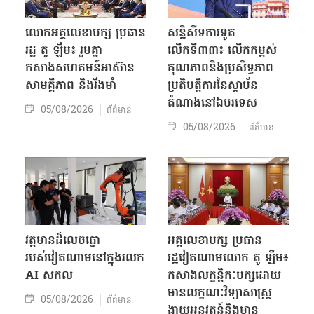
លោក​អគ្គលេខាបក្ស ប្រធាន
សន្និសីទការទូត
រដ្ឋ តូ ឡឹម៖ រួមគ្នា
លើកទី៣៣៖ លើក​កម្ពស់
កសាងសហគមន៍អាស៊ាន
គុណភាពនិងប្រសិទ្ធភាព
សាមគ្គីភាព និងរឹងមាំ
ប្រតិបត្តិការ​នៃស្ថាប័ន​​
តំណាងនៅឯ​បរទេស​
05/08/2026
ព័ត៌មាន
05/08/2026
ព័ត៌មាន
វត្តមានដ៏លេចធ្លោ
អគ្គលេខាបក្ស ប្រធាន
របស់វៀតណាមនៅក្នុងរលក
រដ្ឋវៀតណាមលោក តូ ឡឹម៖
AI សកល
កសាងលក្ខន្តិកៈបក្សដោយ
មានលក្ខណៈវិទ្យាសាស្ត្រ
05/08/2026
ព័ត៌មាន
ងាយអនុវត្តន៍និងមាន