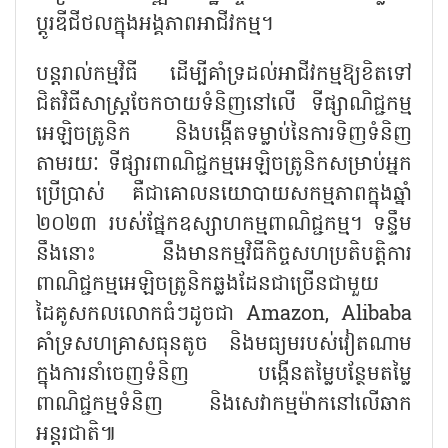
ប្តូរឌីជីថលក្នុងអង្គភាពអាជីវកម្ម។
បន្តរាល់កម្មវិធី ដើម្បីគាំទ្រដល់អាជីវកម្មឱ្យខិតទៅ
ជិតវិធីសាស្រ្តចែកចាយទំនិញនៅលើ ទីផ្សាណិជ្ជកម្ម
អេឡិចត្រូនិក និងបង្កើតទម្លាប់នៃការទិញទំនិញ
តាមរយៈ ទីផ្សារពាណិជ្ជកម្មអេឡិចត្រូនិកសម្រាប់អ្នក
ប្រើប្រាស់ គឺជាគោលនយោបាយសកម្មភាពក្នុងឆ្នាំ
២០២៣ របស់ផ្នែកឧស្សាហកម្មពាណិជ្ជកម្ម។ ទន្ទឹម
នឹងនោះ នឹងមានកម្មវិធីកិច្ចសហប្រតិបត្តិការ
ពាណិជ្ជកម្មអេឡិចត្រូនិកឆ្លងដែនជាច្រើនជាមួយ
ដៃគូសកលលោកធំៗដូចជា Amazon, Alibaba
គាំទ្រសហគ្រាសធុនតូច និងមធ្យមរបស់វៀតណាម
ក្នុងការនាំចេញទំនិញ បង្កើនតម្លៃបន្ថែមតម្លៃ
ពាណិជ្ជកម្មទំនិញ និងសេវាកម្មម៉ាកនៅលើឆាក
អន្តរជាតិ៕