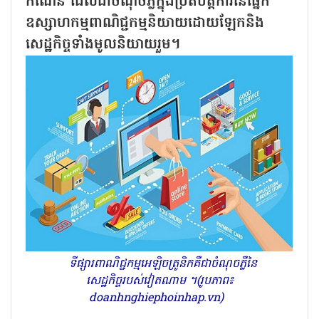
កំណើន ដែលជាចំណុចភ្លឺក្នុងប្រតិបត្តិការនៃផ្នែក
ឧស្សាហកម្មពាណិជ្ជកម្មនិយាយដោយឡែកនិង
សេដ្ឋកិច្ចទាំងមូលនិយាយរួម។
ទីផ្សារពាណិជ្ជកម្មអេឡិចត្រូនិកគឺជាចំណុចភ្លឺនៃ
សេដ្ឋកិច្ចរបស់វៀតណាម ។(រូបភាព៖
doanhnghiephoinhap.vn)