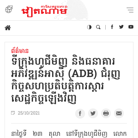
ព័ត៌មាន
ទីក្រុងហូជីមិញ និងធនាគារ
អភិវឌ្ឍន៍អាស៊ី (ADB) ជំរុញ
កិច្ចសហប្រតិបត្តិការស្តារ
សេដ្ឋកិច្ចឡើងវិញ
25/10/2021
នាថ្ងៃទី ២៣ តុលា នៅទីក្រុងហូជីមិញ លោក