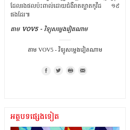
ដែលរងផលប៉ះពាល់ដោយជំងឺរាតត្បាតកូវីដ ១៩
ផងដែរ៕
តាម VOV5 - វិទ្យុសម្លេងវៀតណាម
តាម VOV5 - វិទ្យុសម្លេងវៀតណាម
អត្ថបទផ្សេងទៀត