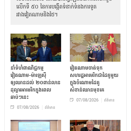
លើកទី ៥០ នៃការបង្កើតទំនាក់ទំនងការទូត
រវាងវៀតណាមនិងថៃ។
នាំទំហំពាណិជ្ជកម្ម
វៀតណាមចាត់ទុក
វៀតណាម-ម៉ាឡេស៊ី
សហរដ្ឋអាមេរិកជាដៃគូមួយ
ឲ្យឈានដល់ ២០ពាន់លាន
ក្នុងចំណោមដៃគូ
ដុល្លារអាមេរិកក្នុងពេល
សំខាន់ឈានមុខគេ
ឆាប់ៗនេះ
07/08/2026
ព័ត៌មាន
07/08/2026
ព័ត៌មាន