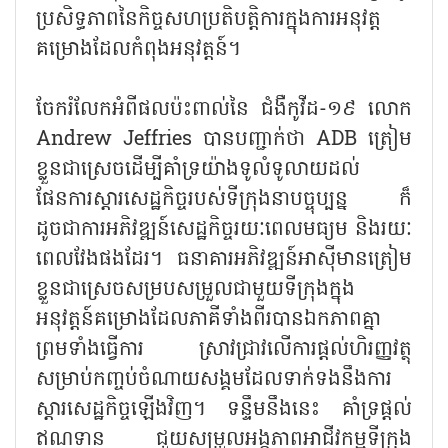
ប្រសិទ្ធភាពនៃកិច្ចសហប្រតិបត្តិការក្នុងការអនុវត្ត
គម្រោងដែលកំពុងអនុវត្តន៍។
ចែករំលែកអំពីផលប៉ះពាល់នៃ ជំងឺកូវីដ-១៩ លោក
Andrew Jeffries បានបញ្ជាក់ថា ADB ត្រៀម
ខ្លួនជាស្រេចដើម្បីគាំទ្រយ៉ាងទូលំទូលាយដល់
ផែនការស្តារសេដ្ឋកិច្ចរបស់ទីក្រុងនាបច្ចុប្បន្ន ក៏
ដូចជាការអភិវឌ្ឍន៍សេដ្ឋកិច្ចរយៈពេលមធ្យម និងរយៈ
ពេលវែងផងដែរ។ ធនាគារអភិវឌ្ឍន៍អាស៊ីមានត្រៀម
ខ្លួនជាស្រេចសម្របសម្រួលជាមួយទីក្រុងក្នុង
អនុវត្តន៍គម្រោងដែលភាគីទាំងពីរបានឯកភាពគ្នា
ព្រមទាំងធ្វើការ ស្រាវជ្រាវលើការផ្តល់ហិរញ្ញវត្ថុ
សម្រាប់កញ្ចប់ចំណាយសង្គមដែលទាក់ទងនឹងការ
ស្ដារសេដ្ឋកិច្ចឡើងវិញ។ ទន្ទឹមនឹងនេះ គាំទ្រផ្តល់
ឥណទាន ជួយសម្រួលអង្គភាពអាជីវកម្មទីក្រុង