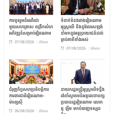
ការទូតរួមដំណើរជា
ទំនាក់ទំនងរវាងវៀតណាម
មួយសហគ្រាស ពង្រីកលំហ
អូស្ត្រាលី និងនូវែលសេឡង់
អភិវឌ្ឍន៍សម្រាប់វៀតណាម
នាំមកនូវអត្ថប្រយោជន៍ដល់
គ្រប់ភាគីទាំងអស់
07/08/2026
ព័ត៌មាន
07/08/2026
ព័ត៌មាន
ជំរុញកិច្ចសហប្រតិបត្តិការ
នាយករដ្ឋមន្ត្រីអូស្ត្រាលីទន្ទឹង
ការពារជាតិវៀតណាម-
រង់ចាំស្វាគមន៍អគ្គលេខាបក្ស
ម៉ាឡេស៊ី
ប្រធានរដ្ឋវៀតណាម លោក
តូ ឡឹម មកបំពេញទស្សន
06/08/2026
ព័ត៌មាន