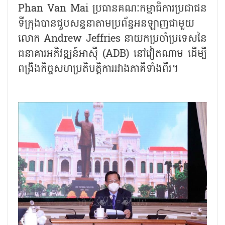
Phan Van Mai ប្រធានគណៈកម្មាធិការប្រជាជន
ទីក្រុងបានជួបសន្ទនាតាមប្រព័ន្ធ​អនឡាញជាមួយ
លោក Andrew Jeffries នាយកប្រចាំប្រទេសនៃ
ធនាគារអភិវឌ្ឍន៍អាស៊ី (ADB) នៅវៀតណាម ដើម្បី
ពង្រឹងកិច្ចសហប្រតិបត្តិការរវាងភាគីទាំងពីរ។