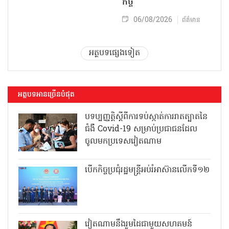
កិច្ច
06/08/2026
ព័ត៌មាន
អត្ថបទផ្សេងទៀត
អត្ថបទអានច្រើនបំផុត
បទប្បញ្ញត្តិស្តីពីការទប់ស្កាត់ការរាតត្បាតនៃ
ជំងឺ Covid-19 សម្រាប់ប្រជាជនដែល
ចូលមកប្រទេសវៀតណាម
បើកកិច្ចប្រជុំរដ្ឋមន្ត្រីអប់រំអាស៊ានលើកទី១២
វៀតណាមនឹងរួមដៃជាមួយសហគមន៍