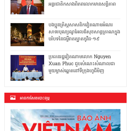
អន្តរជាតិកសាងពិភពលោកមានសន្តិភាព
បងប្អូនគ្រិស្តសាសនិកវៀតណាមអំណរ
សាទរបុណ្យណូអែលដ៏សុខសាន្តត្រាណក្នុង
បរិបទនៃជម្ងឺរាតត្បាតកូវីដ-១៩
ប្រធានរដ្ឋវៀតណាមលោក Nguyen
Xuan Phuc ជួបសំណេះសំណាលជា
មួយម្ចាស់ឆ្នោតនៅទីក្រុងហូជីមិញ
អាន​កាសែត​បោះពុម្ភ