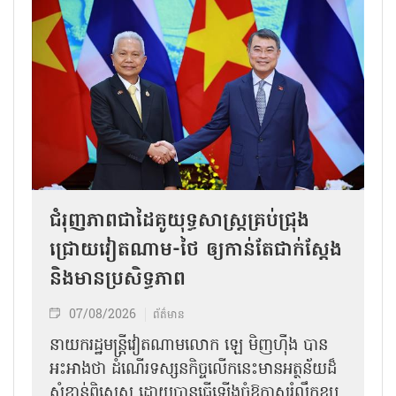
ជំរុញភាពជាដៃគូយុទ្ធសាស្ត្រគ្រប់ជ្រុង
ជ្រោយវៀតណាម-ថៃ ឲ្យកាន់តែជាក់ស្ដែង
និងមានប្រសិទ្ធភាព
07/08/2026
ព័ត៌មាន
នាយករដ្ឋមន្ត្រីវៀតណាមលោក ឡេ មិញហ៊ឹង បាន
អះអាងថា ដំណើរទស្សនកិច្ចលើកនេះមានអត្ថន័យដ៏
សំខាន់ពិសេស ដោយបានធ្វើឡើងចំឱកាសរំលឹកខួប