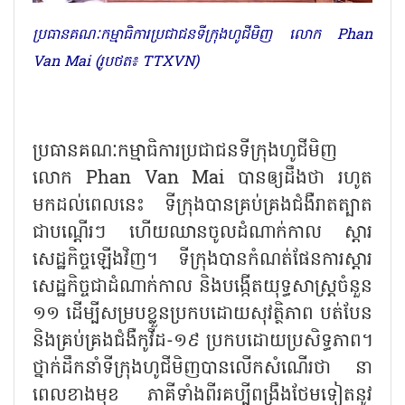
ប្រធានគណៈកម្មាធិការប្រជាជនទីក្រុងហូជីមិញ លោក Phan
Van Mai (រូបថត៖ TTXVN)
ប្រធានគណៈកម្មាធិការប្រជាជនទីក្រុងហូជីមិញ
លោក Phan Van Mai បានឲ្យដឹងថា រហូត
មកដល់ពេលនេះ ទីក្រុងបានគ្រប់គ្រងជំងឺរាតត្បាត
ជាបណ្តើរៗ ហើយឈានចូលដំណាក់កាល ស្តារ
សេដ្ឋកិច្ចឡើងវិញ។ ទីក្រុងបានកំណត់ផែនការស្តារ
សេដ្ឋកិច្ចជាដំណាក់កាល និងបង្កើតយុទ្ធសាស្រ្តចំនួន
១១ ដើម្បីសម្របខ្លួនប្រកបដោយសុវត្ថិភាព បត់បែន
និងគ្រប់គ្រងជំងឺកូវីដ-១៩ ប្រកបដោយប្រសិទ្ធភាព។
ថ្នាក់ដឹកនាំទីក្រុងហូជីមិញបានលើកសំណើរថា នា
ពេលខាងមុខ ភាគីទាំងពីរគប្បីពង្រឹងថែមទៀតនូវ