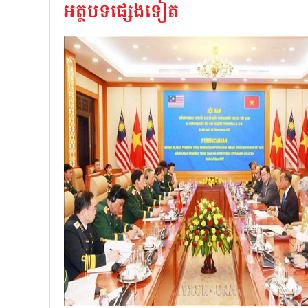
អត្ថបទផ្សេងទៀត