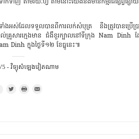
ាក់ទាញ តាមរយៈហ្វឺ តាមនោះយើងនឹងមានកម្មវិធីផ្សព្វផ្សាយអ
ំងអស់ដែលទទួលបានពីការលក់សំបុត្រ នឹងត្រូវបានប្រើប្រ
ល់គ្រួសារក្មេងមាន ជំងឺខួរក្បាលនៅទីក្រុង
Nam Dinh
ដ
Nam Dinh
ក្នុងថ្ងៃទី១២ ខែធ្នូនេះ៕
5 - វិទ្យុសំឡេង​វៀតណាម