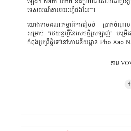
ឡើង។
Nam Dinh
នឹងក្លាយជាគោលដៅគួរឱ្យទ
ទេសចរណ៍តាមរយៈហ្វឺផងដែរ
”
។
យោងតាមគណៈកម្មាធិការរៀបចំ ប្រាក់ចំណូលទា
សម្រាប់
“
រថយន្តហ្វឺនៃសេចក្តីស្រឡាញ់
”
បម្រើដ
កំពុងប្រព្រឹត្តិទៅនៅភោជនីយដ្ឋាន
Pho Xao 
តាម VOV