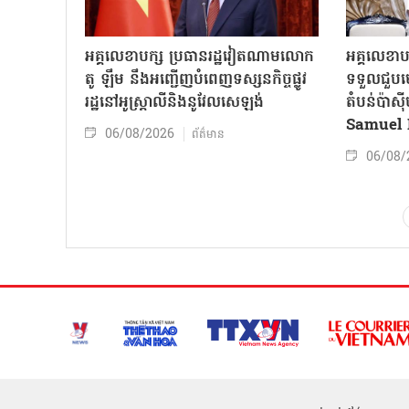
អគ្គលេខាបក្ស ប្រធានរដ្ឋវៀតណាមលោក
អគ្គលេខាប
តូ ឡឹម នឹងអញ្ជើញបំពេញទស្សនកិច្ចផ្លូវ
ទទួលជួបមេ
រដ្ឋនៅអូស្ត្រាលីនិងនូវែលសេឡង់
តំបន់ប៉ាស
Samuel 
06/08/2026
ព័ត៌មាន
06/08/