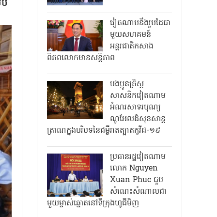
រប
វៀតណាមនឹងរួមដៃជា
មួយសហគមន៍
អន្តរជាតិកសាង
ពិភពលោកមានសន្តិភាព
បងប្អូនគ្រិស្ត
សាសនិកវៀតណាម
អំណរសាទរបុណ្យ
ណូអែលដ៏សុខសាន្ត
ត្រាណក្នុងបរិបទនៃជម្ងឺរាតត្បាតកូវីដ-១៩
ប្រធានរដ្ឋវៀតណាម
លោក Nguyen
Xuan Phuc ជួប
សំណេះសំណាលជា
មួយម្ចាស់ឆ្នោតនៅទីក្រុងហូជីមិញ