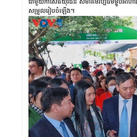
ជាមួយកាសែតយុវជន សមាគមវប្បធម៌ម្ហូបអាហ
សម្រួលរៀបចំឡើង។