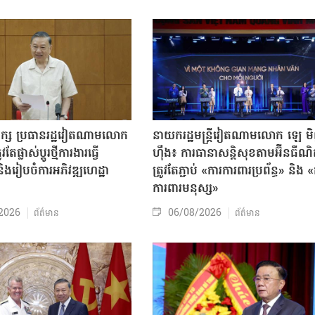
បក្ស ប្រធានរដ្ឋវៀតណាមលោក
នាយករដ្ឋមន្ត្រីវៀតណាមលោក ឡេ ម
តែផ្លាស់ប្ដូរថ្មីការងារធ្វើ
ហ៊ឹង៖ ការធានាសន្តិសុខតាមអ៊ីនធឺណ
ិងរៀបចំការអភិវឌ្ឍហេដ្ឋា
ត្រូវតែភ្ជាប់ «ការការពារប្រព័ន្ធ» និង 
ធ
ការពារមនុស្ស»
2026
06/08/2026
ព័ត៌មាន
ព័ត៌មាន