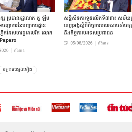
ក្ស ប្រធានរដ្ឋលោក តូ ឡឹម
សន្និសីទការទូតលើកទី៣៣៖ សម័យប្រ
បញ្ជាការនៃបញ្ជាការដ្ឋាន
ពេញអង្គស្តីពីកិច្ច​ការបរទេសរបស់​បក្ស
៊ីហ្វិកនៃសហរដ្ឋអាមេរិក លោក
និងកិច្ច​ការបរទេសប្រជាជន
Paparo
05/08/2026
ព័ត៌មាន
2026
ព័ត៌មាន
អត្ថបទផ្សេងទៀត