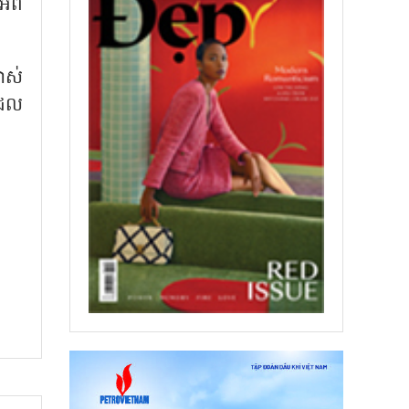
ំពី
ាស់
ែល