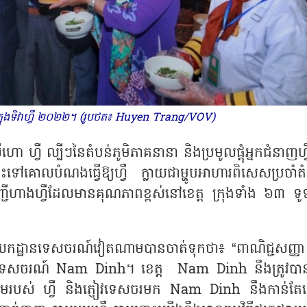
ក្នុងទិវាហ្វឺ ២០២២។ (រូបថត៖ Huyen Trang/VOV)
ីហោ ហ្វឺ ល្បីៗនៃតំបន់ភូមិភាគនានា និងប្រមូលផ្តុំអ្នកជំនាញហ្
ពោះទៅគោលបំណងធ្វើឱ្យហ្វឺ ក្លាយជាម្ហូបអាហារពិសេសប្រចាំតំ
ហាងហ្វឺដែលមានគុណភាពខ្ពស់នៅខេត្ត ក្រុងទាំង ៦៣ ទូទ
ាយកដ្ឋានទេសចរណ៍វៀតណាមបានចាត់ទុកថា៖
“
ពាណិជ្ជសញ្ញា 
ៅទេសចរណ៍
Nam Dinh
។ ខេត្ត
Nam Dinh
នឹងត្រូវប
ដើមរបស់ ហ្វឺ និងភ្ញៀវទេសចរមក
Nam Dinh
នឹងកាន់តែ