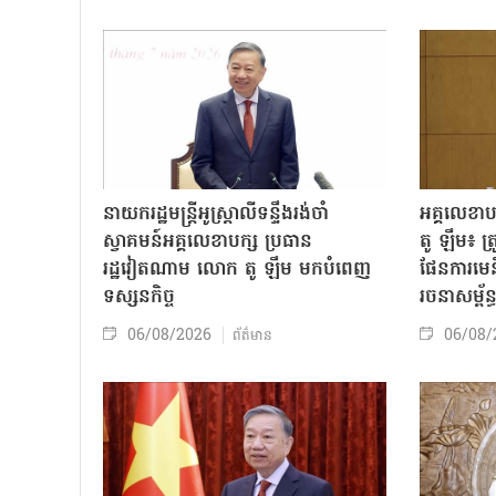
នាយករដ្ឋមន្ត្រីអូស្ត្រាលីទន្ទឹងរង់ចាំ
អគ្គលេខា
ស្វាគមន៍អគ្គលេខាបក្ស ប្រធាន
តូ ឡឹម៖ ត្រូវ
រដ្ឋវៀតណាម លោក តូ ឡឹម មកបំពេញ
ផែនការមេន
ទស្សនកិច្ច
រចនាសម្ព័ន្
06/08/2026
06/08/
ព័ត៌មាន