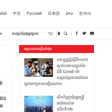
añol
中文
Русский
日本語
ລາວ
한국어
គល
ពហុប្រព័ន្ធផ្សព្វផ្សាយ
អត្ថបទអានច្រើនបំផុត
បទប្បញ្ញត្តិស្តីពីការទប់
ស្កាត់ការរាតត្បាតនៃ
ជំងឺ Covid-19
សម្រាប់ប្រជាជនដែល
ចូលមកប្រទេសវៀតណាម
បើកកិច្ចប្រជុំរដ្ឋមន្ត្រី
ាជន
អប់រំអាស៊ាន
ួម
លើកទី១២