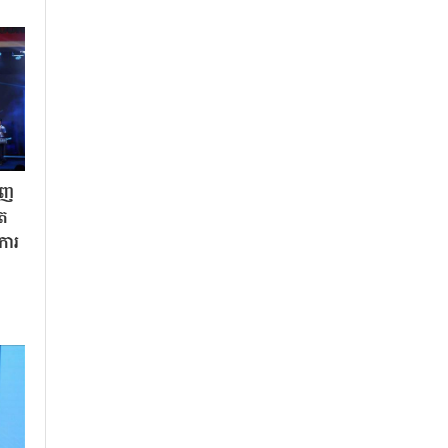
ិញ
ិត
«ការ