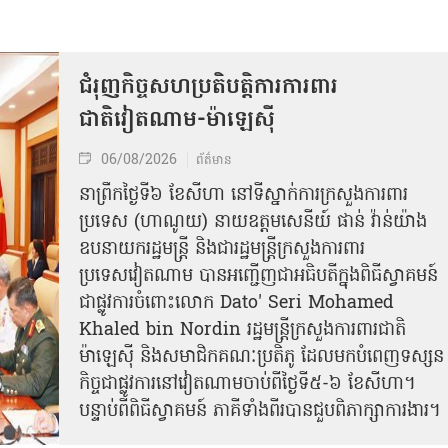
ជំរុញកិច្ចសហប្រតិបត្តិការការពារ
ជាតិវៀតណាម-ម៉ាឡេស៊ី
06/08/2026
ព័ត៌មាន
នា​ព្រឹកថ្ងៃទី៦ ខែសីហា នៅទីស្នាក់ការក្រសួងការពារ
ប្រទេស (ហាណូយ) នាយឧត្តមសេនីយ៍ ផាន់ វ៉ាន់យ៉ាង
ឧបនាយករដ្ឋមន្ត្រី និងជារដ្ឋមន្ត្រីក្រសួងការពារ
ប្រទេសវៀតណាម បានអញ្ជើញជាអធិបតីក្នុងពិធីស្វាគមន៍
ជាផ្លូវការ​ចំពោះលោក Dato' Seri Mohamed
Khaled bin Nordin រដ្ឋមន្ត្រីក្រសួងការពារជាតិ
ម៉ាឡេស៊ី និងសមាជិកគណៈប្រតិភូ ដែលមកបំពេញទស្សន
កិច្ចជាផ្លូវការនៅវៀតណាមចាប់ពីថ្ងៃទី៥-៦ ខែសីហា។
បន្ទាប់ពីពិធីស្វាគមន៍ ភាគីទាំងពីរបានជួបពិភាក្សាការងារ​។