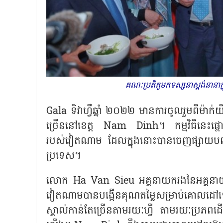
គណៈប្រតិភូមកទស្សនាស្តង់នានា
Gala
ទិវាហ្វឺឆ្នាំ ២០២២ មានការចូលរួមពីម៉ាក់យ
ច្រើននៅខេត្ត
Nam Dinh
។ កម្មវិធីនេះផ្
របស់វៀតណាម ដែលក្នុងនោះបានចេញផ្សាយបញ្ជី
ប្រទេស។
លោក
Ha Van Sieu
អគ្គនាយករងនៃអគ្គន
វៀតណាមបានបង្កើនគុណតម្លៃសម្រាប់គោលដ
ស្គាល់កាន់តែច្រើនតាមរយៈហ្វឺ តាមរយៈប្រភព