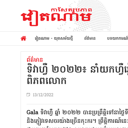
វៀតណាម - យុគសម័យថ្មី
ព័ត៌មាន
បទយកការណ
ព័ត៌មាន
ទិវាហ្វឺ ២០២២៖ នាំយកហ
ពិភពលោក
13/12/2022
Gala ទិវាហ្វឺ ឆ្នាំ ២០២២ បានប្រព្រឹត្តិទៅន
និងភ្ញៀវទេសចរយ៉ាងច្រើនកុះករ។ ព្រឹត្តិការណ៍ន