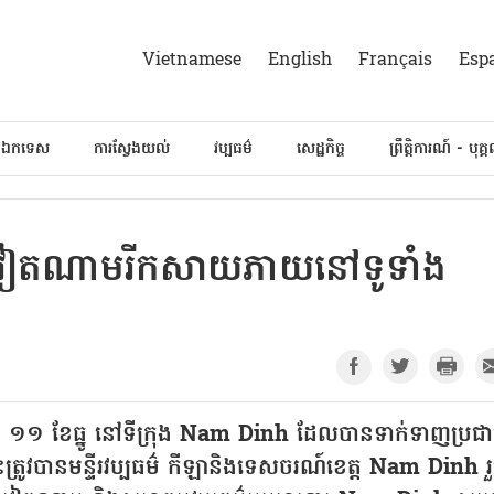
Vietnamese
English
Français
Esp
៍ឯកទេស
ការស្វែងយល់
វប្បធម៌
សេដ្ឋកិច្ច
ព្រឹត្តិការណ៍ - បុគ្
្វឺវៀតណាមរីកសាយភាយនៅទូទាំង
ាថ្ងៃទី ១១ ខែធ្នូ នៅទីក្រុង Nam Dinh ដែលបានទាក់ទាញប្រជ
េះត្រូវបានមន្ទីរវប្បធម៌ កីឡានិងទេសចរណ៍ខេត្ត Nam Dinh រ