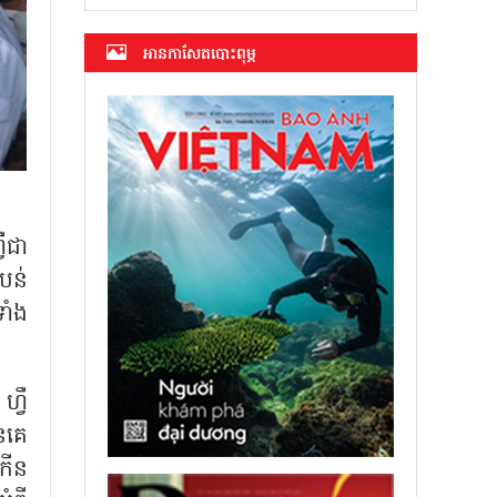
អាន​កាសែត​បោះពុម្ភ
វឺជា
បន់
ាំង
ហ្វឺ
ានគេ
កើន