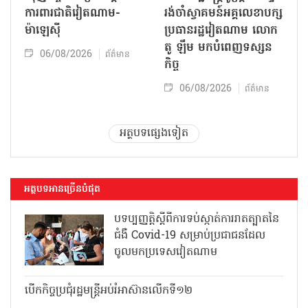
ការពារជាតិវៀតណាម-
រង់ចាំស្វាគមន៍អគ្គលេខាបក្ស
ម៉ាឡេស៊ី
ប្រធានរដ្ឋវៀតណាម លោក
តូ ឡឹម មកបំពេញទស្សន
06/08/2026
ព័ត៌មាន
កិច្ច
06/08/2026
ព័ត៌មាន
អត្ថបទផ្សេងទៀត
អត្ថបទអានច្រើនបំផុត
បទប្បញ្ញត្តិស្តីពីការទប់ស្កាត់ការរាតត្បាតនៃ
ជំងឺ Covid-19 សម្រាប់ប្រជាជនដែល
ចូលមកប្រទេសវៀតណាម
បើកកិច្ចប្រជុំរដ្ឋមន្ត្រីអប់រំអាស៊ានលើកទី១២