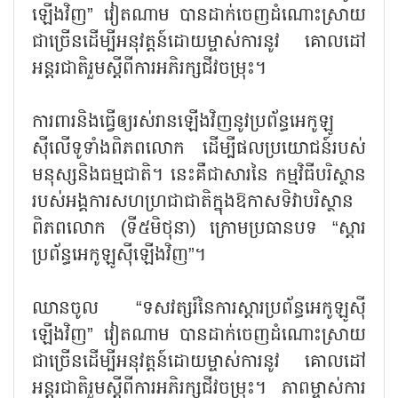
ឡើងវិញ” វៀតណាម បានដាក់ចេញដំណោះស្រាយ
ជាច្រើនដើម្បីអនុវត្តន៍ដោយម្ចាស់ការនូវ គោលដៅ
អន្តរជាតិរួមស្ដីពីការអភិរក្សជីវចម្រុះ។
ការពារនិងធ្វើឲ្យរស់រានឡើងវិញនូវប្រព័ន្ធអេកូឡូ
ស៊ីលើទូទាំងពិភពលោក ដើម្បីផលប្រយោជន៍របស់
មនុស្សនិងធម្មជាតិ។ នេះគឺជាសារនៃ កម្មវិធីបរិស្ថាន
របស់អង្គការសហហ្រជាជាតិក្នុងឱកាសទិវាបរិស្ថាន
ពិភពលោក (ទី៥មិថុនា) ក្រោមប្រធានបទ “ស្ដារ
ប្រព័ន្ធអេកូឡូស៊ីឡើងវិញ”។
ឈានចូល “ទសវត្សរ៍នៃការស្ដារប្រព័ន្ធអេកូឡូស៊ី
ឡើងវិញ” វៀតណាម បានដាក់ចេញដំណោះស្រាយ
ជាច្រើនដើម្បីអនុវត្តន៍ដោយម្ចាស់ការនូវ គោលដៅ
អន្តរជាតិរួមស្ដីពីការអភិរក្សជីវចម្រុះ។ ភាពម្ចាស់ការ