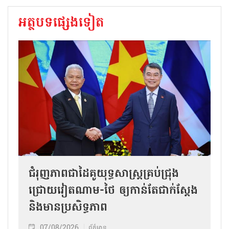
អត្ថបទផ្សេងទៀត
ជំរុញភាពជាដៃគូយុទ្ធសាស្ត្រគ្រប់ជ្រុង
ជ្រោយវៀតណាម-ថៃ ឲ្យកាន់តែជាក់ស្ដែង
និងមានប្រសិទ្ធភាព
07/08/2026
ព័ត៌មាន