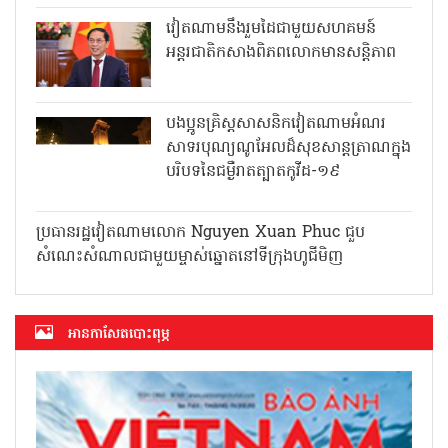
វៀតណាមនឹងរួមដៃជាមួយសហគមន៍
អន្តរជាតិកសាងពិភពលោកមានសន្តិភាព
បងប្អូនគ្រិស្តសាសនិកវៀតណាមអំណរ
សាទរបុណ្យណូអែលដ៏សុខសាន្តត្រាណក្នុង
បរិបទនៃជម្ងឺរាតត្បាតកូវីដ-១៩
ប្រធានរដ្ឋវៀតណាមលោក Nguyen
Xuan Phuc ជួបសំណេះសំណាលជា
មួយម្ចាស់ឆ្នោតនៅទីក្រុងហូជីមិញ
អាន​កាសែត​បោះពុម្ភ