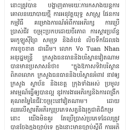
នោះត្រូវបាន បង្ហាញតាមរយៈការកសាងយន្តការ
គោលនយោបាយថ្មី ការអនុវត្តយុទ្ធ សាស្ត្រ ផែនការ
កម្មវិធី គម្រោងការណ៍អំពីការអភិរក្ស ការប្រើ
ប្រាស់ជីវ ចម្រុះប្រកបដោយចីរភាព ការស្ដារប្រព័ន្ធ
អេកូឡូស៊ីព្រៃ សមុទ្រ និងតំបន់ លិចទឹកដែលរង
ការខូចខាត ជាដើម។ លោក Vo Tuan Nhan
អនុរដ្ឋមន្រ្តី ក្រសួងធនធាននិងបរិស្ថានវៀតណាម
បានមានប្រសាសន៍ថា៖ “ក្នុងឱកាសទិវាបរិស្ថាន
ពិភពលោក ក្រសួងធនធាននិងបរិស្ថានអំពាវ នាវឲ្យ
ក្រសួង ស្ថាប័ន និងខេត្ត ក្រុងទាំងអស់ ប្រមូល
អារម្មណ៍ធ្វើឲ្យបានល្អ នូវការងារអភិរក្សនិងការពង្រីក
គុណតម្លៃនៃជីវៈចម្រុះនៅវៀតណាម។ ដោយ
ឈរលើស្មារតីអភិរក្សប្រភេទសត្វនិងរុក្ខជាតិដ៏កម្រ
នោះ យើងមិនគួរ តែប្រើប្រាស់ប្រភេទដែលត្រូវ
បានចែងក្នុងច្បាប់ទេ ក្នុងនោះមានច្បាប់ស្ដីពី ការអភិ