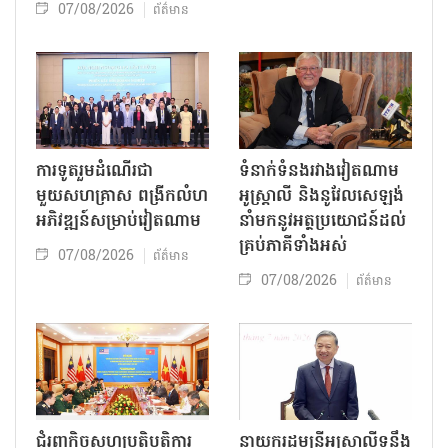
07/08/2026
ព័ត៌មាន
ការទូតរួមដំណើរជា
ទំនាក់ទំនងរវាងវៀតណាម
មួយសហគ្រាស ពង្រីកលំហ
អូស្ត្រាលី និងនូវែលសេឡង់
អភិវឌ្ឍន៍សម្រាប់វៀតណាម
នាំមកនូវអត្ថប្រយោជន៍ដល់
គ្រប់ភាគីទាំងអស់
07/08/2026
ព័ត៌មាន
07/08/2026
ព័ត៌មាន
ជំរុញកិច្ចសហប្រតិបត្តិការ
នាយករដ្ឋមន្ត្រីអូស្ត្រាលីទន្ទឹង