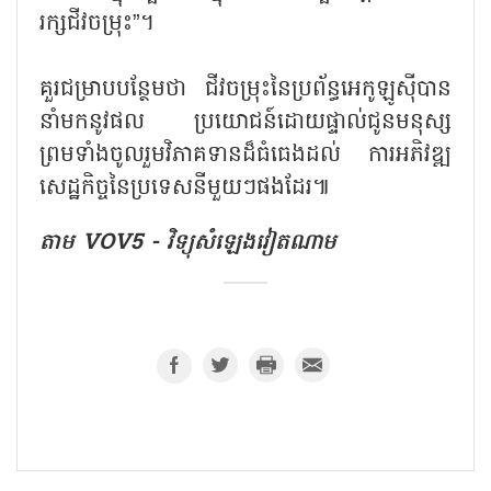
រក្សជីវចម្រុះ”។
គួរជម្រាបបន្ថែមថា ជីវចម្រុះនៃប្រព័ន្ធអេកូឡូស៊ីបាន
នាំមកនូវផល ប្រយោជន៍ដោយផ្ទាល់ជូនមនុស្ស
ព្រមទាំងចូលរួមវិភាគទានដ៏ធំធេងដល់ ការអភិវឌ្ឍ
សេដ្ឋកិច្ចនៃប្រទេសនីមួយៗផងដែរ៕
តាម VOV5 - វិទ្យុសំឡេងវៀតណាម