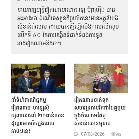
នាយករដ្ឋមន្ត្រីវៀតណាមលោក ឡេ មិញហ៊ឹង បាន
អះអាងថា ដំណើរទស្សនកិច្ចលើកនេះមានអត្ថន័យដ៏
សំខាន់ពិសេស ដោយបានធ្វើឡើងចំឱកាសរំលឹកខួប
លើកទី ៥០ នៃការបង្កើតទំនាក់ទំនងការទូត
រវាងវៀតណាមនិងថៃ។
នាំទំហំពាណិជ្ជកម្ម
វៀតណាមចាត់ទុក
វៀតណាម-ម៉ាឡេស៊ី
សហរដ្ឋអាមេរិកជាដៃគូមួយ
ឲ្យឈានដល់ ២០ពាន់លាន
ក្នុងចំណោមដៃគូ
ដុល្លារអាមេរិកក្នុងពេល
សំខាន់ឈានមុខគេ
ឆាប់ៗនេះ
07/08/2026
ព័ត៌មាន