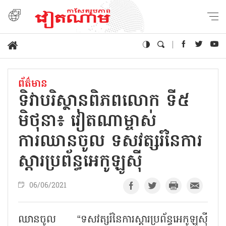
ព័ត៌មាន
ទិវាបរិស្ថានពិភពលោក ទី៥
មិថុនា៖ វៀតណាម្ចាស់
ការឈានចូល ទសវត្សរ៍នៃការ
ស្ដារប្រព័ន្ធអេកូឡូស៊ី
06/06/2021
ឈានចូល “ទសវត្សរ៍នៃការស្ដារប្រព័ន្ធអេកូឡូស៊ី