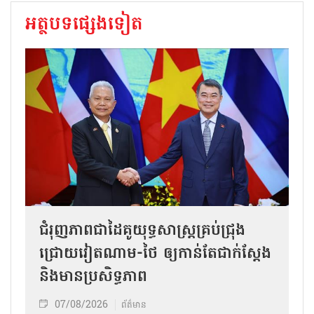
អត្ថបទផ្សេងទៀត
ជំរុញភាពជាដៃគូយុទ្ធសាស្ត្រគ្រប់ជ្រុង
ជ្រោយវៀតណាម-ថៃ ឲ្យកាន់តែជាក់ស្ដែង
និងមានប្រសិទ្ធភាព
07/08/2026
ព័ត៌មាន