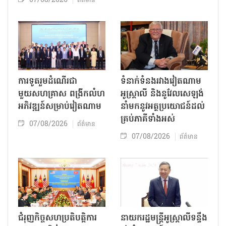
07/08/2026
ព័ត៌មាន
ការទូតរួមដំណើរជា
ទំនាក់ទំនងរវាងវៀតណាម
មួយសហគ្រាស ពង្រីកលំហ
អូស្ត្រាលី និងនូវែលសេឡង់
អភិវឌ្ឍន៍សម្រាប់វៀតណាម
នាំមកនូវអត្ថប្រយោជន៍ដល់
គ្រប់ភាគីទាំងអស់
07/08/2026
ព័ត៌មាន
07/08/2026
ព័ត៌មាន
ជំរុញកិច្ចសហប្រតិបត្តិការ
នាយករដ្ឋមន្ត្រីអូស្ត្រាលីទន្ទឹង