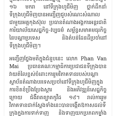
១៦ មករា នៅទីក្រុងហូជីមិញ ថ្នាក់ដឹកនាំ
ទីក្រុងហូជីមិញបានអញ្ជើញជួបសំណេះសំណាល
ជាមួយអគ្គកុងស៊ុល ប្រធានតំណាងអង្គការអន្តរជាតិ
ការិយាល័យសេដ្ឋកិច្ច-វប្បធម៌ សម្ព័ន្ធសមាគមធុរកិច្ច
នៃបណ្ដាប្រទេស និងតំបន់ដែនដីប្រចាំនៅ
ទីក្រុងហូជីមិញ។
អញ្ជើញថ្លែងមតិក្នុងជំនួបនេះ លោក Phan Van
Mai ប្រធានគណៈកម្មាធិការប្រជាជនទីក្រុងបាន
វាយតំលៃខ្ពស់ចំពោះការរួមវិភាគទានរបស់បណ្ដា
ស្ថាប័នតំណាងបរទេសប្រចាំនៅទីក្រុងហូជីមិញក្នុង
ការខិតខំប្រឹងប្រែងស្តារ និងអភិវឌ្ឍន៍សេដ្ឋកិច្ច
ក្រោយ ជំងឺរាតត្បាតកូវីដ ១៩។ រាល់ការរួម
វិភាគទានជាក់ស្ដែងទាំងនេះបានបង្កើតឱកាសដល់ទី
ក្រុងក្នុងការទាក់ទាញ និងទាញយកប្រភពកម្លាំង