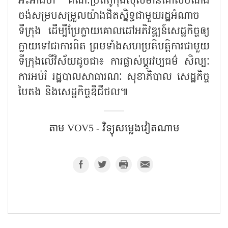
អះអាងថា គណៈប្រតិភូកុងស៊ុលមានគោលបំណង
ចង់សម្របសម្រួលយ៉ាងជិតស្និទ្ធជាមួយរដ្ឋអំណាច
ទីក្រុង ដើម្បីប្រែក្លាយគោលដៅអភិវឌ្ឍន៍សេដ្ឋកិច្ចឲ្យ
ក្លាយទៅជាការពិត ព្រមទាំងសហប្រតិបត្តិការជាមួយ
ទីក្រុងលើវិស័យដូចជា៖ ការផ្លាស់ប្តូរវប្បធម៌ សិល្បៈ
ការអប់រំ រដ្ឋបាលសាធារណៈ សុខាភិបាល សេដ្ឋកិច្ច
បៃតង និងសេដ្ឋកិច្ចឌីជីថល៕
តាម​ VOV5 - វិទ្យុសម្លេងវៀតណាម