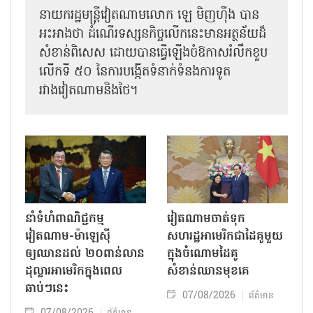
នាយករដ្ឋមន្ត្រីវៀតណាមលោក ឡេ មិញហ៊ឹង បាន
អះអាងថា ដំណើរទស្សនកិច្ចលើកនេះមានអត្ថន័យដ៏
សំខាន់ពិសេស ដោយបានធ្វើឡើងចំឱកាសរំលឹកខួប
លើកទី ៥០ នៃការបង្កើតទំនាក់ទំនងការទូត
រវាងវៀតណាមនិងថៃ។
នាំទំហំពាណិជ្ជកម្ម
វៀតណាមចាត់ទុក
វៀតណាម-ម៉ាឡេស៊ី
សហរដ្ឋអាមេរិកជាដៃគូមួយ
ឲ្យឈានដល់ ២០ពាន់លាន
ក្នុងចំណោមដៃគូ
ដុល្លារអាមេរិកក្នុងពេល
សំខាន់ឈានមុខគេ
ឆាប់ៗនេះ
07/08/2026
ព័ត៌មាន