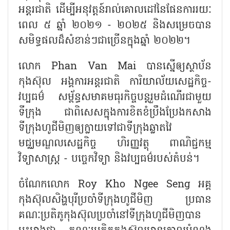
អន្តរជាតិ ដើម្បីអនុវត្តន៍រាល់គោលដៅនៃផែនការរយៈ
ពេល ៥ ឆ្នាំ ២០២១ - ២០២៥ និងសម្រេចបាន
សមិទ្ធផលដ៏សំខាន់ៗជាច្រើនក្នុងឆ្នាំ ២០២២។
លោក Phan Van Mai បានស្នើឲ្យស្ថាប័ន
កុងស៊ុល អង្គការអន្តរជាតិ ការិយាល័យសេដ្ឋកិច្ច-
វប្បធម៌ សម្ព័ន្ធសមាគមធុរកិច្ចបន្តរួមដំណើរជាមួយ
ទីក្រុង ជាពិសេសក្នុងការខិតខំប្រឹងប្រែងកសាង
ទីក្រុងហូជីមិញឲ្យក្លាយទៅជាទីក្រុងឆ្លាតវៃ
មជ្ឈមណ្ឌលសេដ្ឋកិច្ច ហិរញ្ញវត្ថុ ពាណិជ្ជកម្ម
វិទ្យាសាស្ត្រ - បច្ចេកវិទ្យា និងវប្បធម៌របស់តំបន់។
ចំណែកលោក Roy Kho Ngee Seng អគ្គ
កុងស៊ុលសិង្ហបុរីប្រចាំទីក្រុងហូជីមិញ ប្រធាន
គណៈប្រតិភូកុងស៊ុលប្រចាំនៅទីក្រុងហូជីមិញបាន