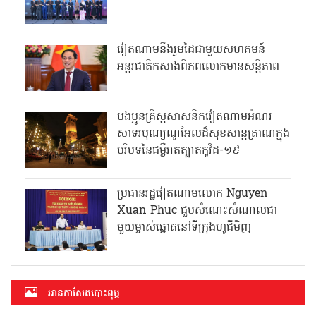
វៀតណាមនឹងរួមដៃជាមួយសហគមន៍
អន្តរជាតិកសាងពិភពលោកមានសន្តិភាព
បងប្អូនគ្រិស្តសាសនិកវៀតណាមអំណរ
សាទរបុណ្យណូអែលដ៏សុខសាន្តត្រាណក្នុង
បរិបទនៃជម្ងឺរាតត្បាតកូវីដ-១៩
ប្រធានរដ្ឋវៀតណាមលោក Nguyen
Xuan Phuc ជួបសំណេះសំណាលជា
មួយម្ចាស់ឆ្នោតនៅទីក្រុងហូជីមិញ
អាន​កាសែត​បោះពុម្ភ