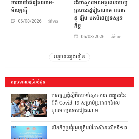
ការពារជាតិវៀតណាម-
រង់ចាំស្វាគមន៍អគ្គលេខាបក្ស
ម៉ាឡេស៊ី
ប្រធានរដ្ឋវៀតណាម លោក
តូ ឡឹម មកបំពេញទស្សន
06/08/2026
ព័ត៌មាន
កិច្ច
06/08/2026
ព័ត៌មាន
អត្ថបទផ្សេងទៀត
អត្ថបទអានច្រើនបំផុត
បទប្បញ្ញត្តិស្តីពីការទប់ស្កាត់ការរាតត្បាតនៃ
ជំងឺ Covid-19 សម្រាប់ប្រជាជនដែល
ចូលមកប្រទេសវៀតណាម
បើកកិច្ចប្រជុំរដ្ឋមន្ត្រីអប់រំអាស៊ានលើកទី១២