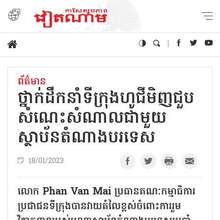
ព័ត៌មាន
ថ្នាក់ដឹកនាំទីក្រុងហូជីមិញជួប
សំណេះសំណាលជាមួយ
ស្ថាប័នតំណាងបរទេស
18/01/2023
លោក Phan Van Mai ប្រធានគណៈកម្មាធិការ
ប្រជាជនទីក្រុងបានវាយតំលៃខ្ពស់ចំពោះការរួម