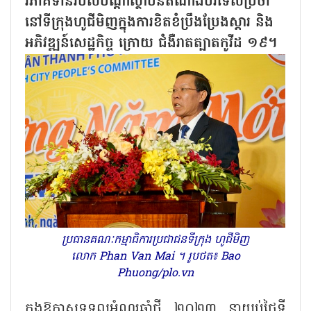
វិភាគទានរបស់បណ្ដាស្ថាប័នតំណាងបរទេសប្រចាំ
នៅទីក្រុងហូជីមិញក្នុងការខិតខំប្រឹងប្រែងស្តារ និង
អភិវឌ្ឍន៍សេដ្ឋកិច្ច ក្រោយ ជំងឺរាតត្បាតកូវីដ ១៩។
ប្រធានគណៈកម្មាធិការប្រជាជនទីក្រុង ហូជីមិញ
លោក Phan Van Mai ។ រូបថត៖ Bao
Phuong/plo.vn
ក្នុងឱកាសទទួលអំណរឆ្នាំថ្មី ២០២៣ នាយប់ថ្ងៃទី