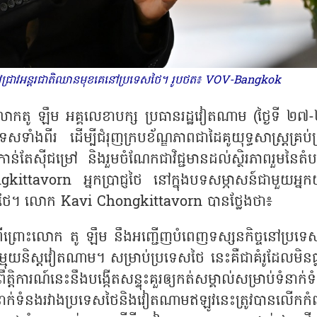
្រាវជ្រាវអន្តរជាតិឈានមុខគេនៅប្រទេសថៃ។ រូបថត៖ VOV-Bangkok
់លោកតូ ឡឹម អគ្គលេខាបក្ស ប្រធានរដ្ឋវៀតណាម (ថ្ងៃទី ២៧
ទាំងពីរ ដើម្បីជំរុញក្របខ័ណ្ឌភាពជាដៃគូយុទ្ធសាស្ត្រគ្រប់ជ
កាន់តែស៊ីជម្រៅ និងរួមចំណែកជាវិជ្ជមានដល់ស្ថិរភាពរួមនៃតំ
ittavorn អ្នកប្រាជ្ញថៃ នៅក្នុងបទសម្ភាសន៍ជាមួយអ្ន
ទេសថៃ។ លោក Kavi Chongkittavorn បានថ្លែងថា៖
ពីព្រោះលោក តូ ឡឹម នឹងអញ្ជើញបំពេញទស្សនកិច្ចនៅប្រទេ
កុម្មុយនិស្តវៀតណាម។ សម្រាប់ប្រទេសថៃ នេះគឺជាគំរូដែលមិនធ្
តិការណ៍នេះនឹងបង្កើតសន្ទុះគួរឲ្យកត់សម្គាល់សម្រាប់ទំនាក់
ាក់ទំនងរវាងប្រទេសថៃនិងវៀតណាមឥឡូវនេះត្រូវបានលើកកំ