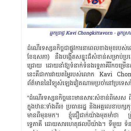
អ្នកប្រាជ្ញ Kavi Chongkittavorn - អ្នកស
ដំណើរទស្សនកិច្ចជាផ្លូវការនាពេលខាងមុខរបស
ខែឧសភា) នឹងបង្កើតសន្ទុះដ៏សំខាន់សម្រាប់ប្រទេស
ជ្រោយ ដោយនាំឱ្យទំនាក់ទំនងទ្វេភាគីរីកចម្រើន
នេះគឺជាការវាយតម្លៃរបស់លោក
Kavi Chongk
ព័ត៌មាននៃវិទ្យុសំឡេងវៀតណាមប្រចាំនៅប្រ
“ដំណើរទស្សនកិច្ចនេះមានសារៈសំខាន់ពិសេស 
ក្នុងឋានៈទាំងពីរ៖ ប្រធានរដ្ឋ និងអគ្គលេខាបក្ស
មានពីមុនមក។ ខ្ញុំជឿជាក់យ៉ាងមុតមាំថា ព្រឹត្
ទ្វេភាគី ដោយសារហេតុផលបីយ៉ាង។ ទីមួយ ទំន