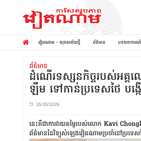
វៀតណាម - យុគសម័យថ្មី
ព័ត៌មាន
បទយកការណ
ព័ត៌មាន
ដំណើរទស្សនកិច្ចរបស់អគ្គ
ឡឹម ទៅកាន់ប្រទេសថៃ បង្កើត
25/05/2026
នេះគឺជាការវាយតម្លៃរបស់លោក Kavi Chongkit
ព័ត៌មាននៃវិទ្យុសំឡេងវៀតណាមប្រចាំនៅប្រទេ