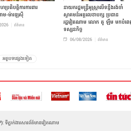
សហប្រតិបត្តិការការពារ
នាយករដ្ឋមន្ត្រីអូស្ត្រាលីទន្ទឹងរង់ចាំ
ាម-ម៉ាឡេស៊ី
ស្វាគមន៍អគ្គលេខាបក្ស ប្រធាន
រដ្ឋវៀតណាម លោក តូ ឡឹម មកបំព
2026
ព័ត៌មាន
ទស្សនកិច្ច
06/08/2026
ព័ត៌មាន
អត្ថបទផ្សេងទៀត
(ICP): ទីភ្នាក់ងារសារព័ត៌មានវៀតណាម
1