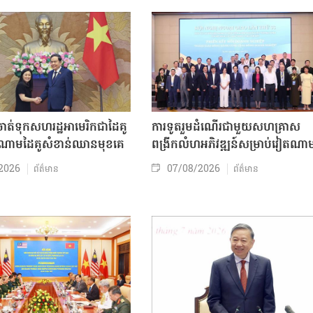
ត់ទុកសហរដ្ឋអាមេរិកជាដៃគូ
ការទូតរួមដំណើរជាមួយសហគ្រាស
ចំណោមដៃគូសំខាន់ឈានមុខគេ
ពង្រីកលំហអភិវឌ្ឍន៍សម្រាប់វៀតណា
2026
07/08/2026
ព័ត៌មាន
ព័ត៌មាន