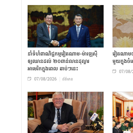
នាំទំហំពាណិជ្ជកម្មវៀតណាម-ម៉ាឡេស៊ី
វៀតណាមចា
ឲ្យឈានដល់ ២០ពាន់លានដុល្លារ
មួយក្នុង
អាមេរិកក្នុងពេល ឆាប់ៗនេះ
07/08/
07/08/2026
ព័ត៌មាន