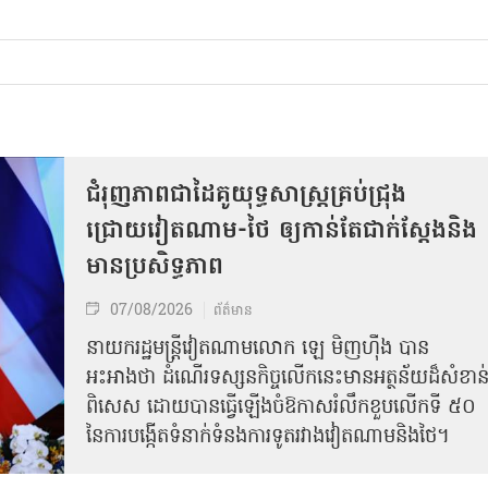
ជំរុញភាពជាដៃគូយុទ្ធសាស្ត្រគ្រប់ជ្រុង
ជ្រោយវៀតណាម-ថៃ ឲ្យកាន់តែជាក់ស្ដែងនិង
មានប្រសិទ្ធភាព
07/08/2026
ព័ត៌មាន
នាយករដ្ឋមន្ត្រីវៀតណាមលោក ឡេ មិញហ៊ឹង បាន
អះអាងថា ដំណើរទស្សនកិច្ចលើកនេះមានអត្ថន័យដ៏សំខាន
ពិសេស ដោយបានធ្វើឡើងចំឱកាសរំលឹកខួបលើកទី ៥០
នៃការបង្កើតទំនាក់ទំនងការទូតរវាងវៀតណាមនិងថៃ។