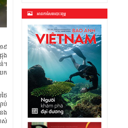
អាន​កាសែត​បោះពុម្ភ
-២៩
្រុង
បន់។
កយក
សថៃ
លាប់
ទំនង
ពស់