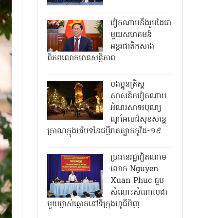
វៀតណាមនឹងរួមដៃជា
មួយសហគមន៍
អន្តរជាតិកសាង
ពិភពលោកមានសន្តិភាព
បងប្អូនគ្រិស្ត
សាសនិកវៀតណាម
អំណរសាទរបុណ្យ
ណូអែលដ៏សុខសាន្ត
ត្រាណក្នុងបរិបទនៃជម្ងឺរាតត្បាតកូវីដ-១៩
ប្រធានរដ្ឋវៀតណាម
លោក Nguyen
Xuan Phuc ជួប
សំណេះសំណាលជា
មួយម្ចាស់ឆ្នោតនៅទីក្រុងហូជីមិញ