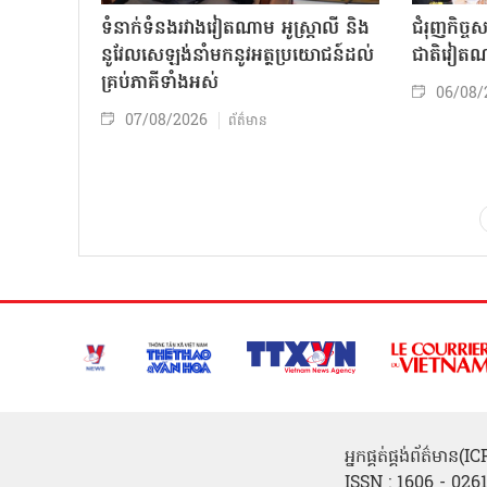
ទំនាក់ទំនងរវាងវៀតណាម អូស្ត្រាលី និង
ជំរុញកិច្ច
នូវែលសេឡង់នាំមកនូវអត្ថប្រយោជន៍ដល់
ជាតិវៀតណ
គ្រប់ភាគីទាំងអស់
06/08/
07/08/2026
ព័ត៌មាន
អ្នកផ្គត់ផ្គង់ព័ត៌មាន
ISSN : 1606 - 026