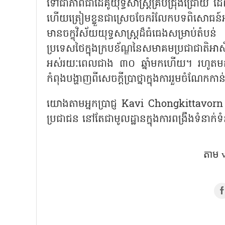
ទៅជាភាពជាដៃគូយុទ្ធសាស្ត្រគ្រប់ជ្រុងជ្រោ
ហើយត្រៀមខ្លួនជាស្រេចចែករំលែកបទពិសោធន៍អភិវ
មានចក្ខុវិស័យយុទ្ធសាស្ត្រដ៏ធំធេងសម្រាប់
ប្រទេសថៃក្នុងក្របខ័ណ្ឌនៃសមាគមប្រជាជាត
អស់រយៈពេលជាង ៣០ ឆ្នាំមកហើយ។ រហូតមកដល់បច
កំពុងបង្ហាញពីសេចក្តីប្រាថ្នាក្នុងការរួមចំណែក
យោងតាមអ្នកប្រាជ្ញ
Kavi Chongkittavorn សសរ
ប្រជាជន នៅតែជាមូលដ្ឋានក្នុងការពង្រឹងទំនាក់ទ
តាម​