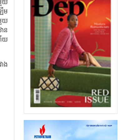
មួយ
ឡឹម
មួយ
៊ាន
ហើយ
វាង