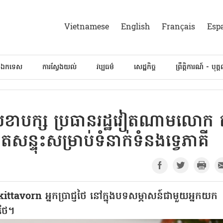
Vietnamese
English
Français
Esp
៍ឯកទេស
ការស្វែងយល់
វប្បធម៌
សេដ្ឋកិច្ច
ព្រឹត្តិការណ៍ - បុគ្
លេខាបក្ស ប្រធានរដ្ឋវៀតណាមលោក ត
សន្ទុះសម្រាប់ទំនាក់ទំនងទ្វេភាគី
tavorn អ្នកប្រាជ្ញថៃ នៅក្នុងបទសម្ភាសន៍ជាមួយអ្នកយក
សថៃ។