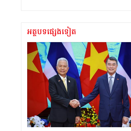
អត្ថបទផ្សេងទៀត