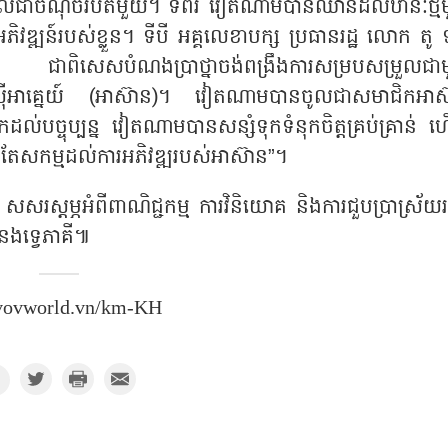
យ ដែលជាចំណុចរបត់មួយ។ ទីពីរ វៀតណាមបានឈានដល់ឋានៈថ្មី
ឌ្ឍន៍របស់ខ្លួន។ ទីបី អគ្គលេខាបក្ស ប្រធានរដ្ឋ លោក តូ 
តំបន់ ជាពិសេសបំណងប្រាថ្នាចង់ពង្រឹងការសម្របសម្រួលជា
ិអាស៊ីអាគ្នេយ៍ (អាស៊ាន)។ វៀតណាមបានចូលជាសមាជិកអាស
្ចុប្បន្ន វៀតណាមបានសន្សំទុកទំនុកចិត្តគ្រប់គ្រាន់ 
កាន់តែសកម្មដល់ការអភិវឌ្ឍរបស់អាស៊ាន”។
ស្តម្ភអំពីពាណិជ្ជកម្ម ការវិនិយោគ និងការជួបប្រាស្រ័យរ
ំនងទ្វេភាគី៕
 vovworld.vn/km-KH