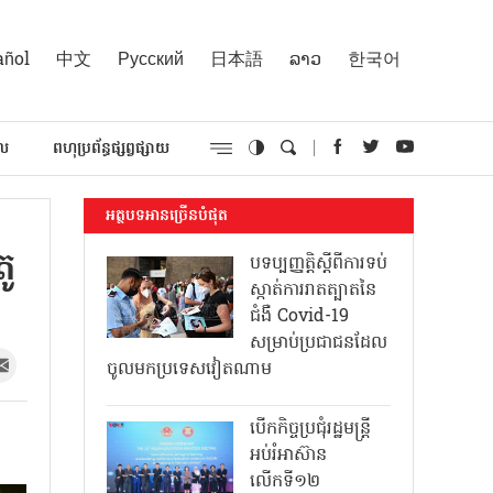
añol
中文
Русский
日本語
ລາວ
한국어
គល
ពហុប្រព័ន្ធផ្សព្វផ្សាយ
អត្ថបទអានច្រើនបំផុត
ូ
បទប្បញ្ញត្តិស្តីពីការទប់
ស្កាត់ការរាតត្បាតនៃ
ជំងឺ Covid-19
សម្រាប់ប្រជាជនដែល
ចូលមកប្រទេសវៀតណាម
បើកកិច្ចប្រជុំរដ្ឋមន្ត្រី
អប់រំអាស៊ាន
លើកទី១២