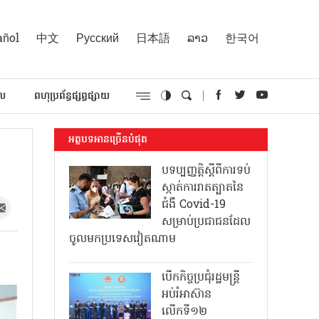
añol
中文
Русский
日本語
ລາວ
한국어
គល
ពហុប្រព័ន្ធផ្សព្វផ្សាយ
អត្ថបទអានច្រើនបំផុត
បទប្បញ្ញត្តិស្តីពីការទប់
ស្កាត់ការរាតត្បាតនៃ
ជំងឺ Covid-19
សម្រាប់ប្រជាជនដែល
ចូលមកប្រទេសវៀតណាម
ៈ
បើកកិច្ចប្រជុំរដ្ឋមន្ត្រី
អប់រំអាស៊ាន
លើកទី១២