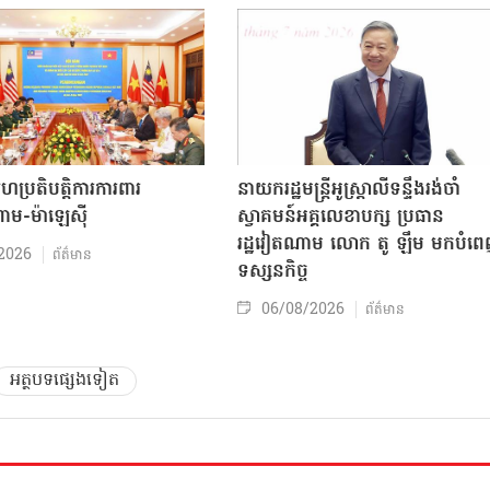
សហប្រតិបត្តិការការពារ
នាយករដ្ឋមន្ត្រីអូស្ត្រាលីទន្ទឹងរង់ចាំ
ាម-ម៉ាឡេស៊ី
ស្វាគមន៍អគ្គលេខាបក្ស ប្រធាន
រដ្ឋវៀតណាម លោក តូ ឡឹម មកបំព
2026
ព័ត៌មាន
ទស្សនកិច្ច
06/08/2026
ព័ត៌មាន
អត្ថបទផ្សេងទៀត