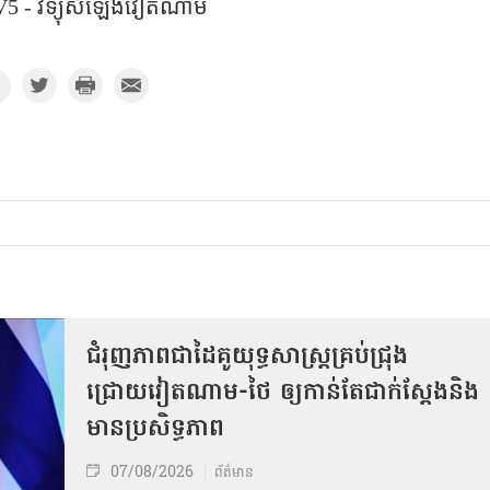
5 - វិទ្យុសំឡេង​វៀតណាម
ជំរុញភាពជាដៃគូយុទ្ធសាស្ត្រគ្រប់ជ្រុង
ជ្រោយវៀតណាម-ថៃ ឲ្យកាន់តែជាក់ស្ដែងនិង
មានប្រសិទ្ធភាព
07/08/2026
ព័ត៌មាន