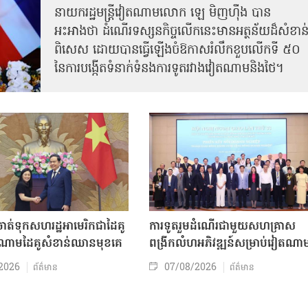
នាយករដ្ឋមន្ត្រីវៀតណាមលោក ឡេ មិញហ៊ឹង បាន
អះអាងថា ដំណើរទស្សនកិច្ចលើកនេះមានអត្ថន័យដ៏សំខាន
ពិសេស ដោយបានធ្វើឡើងចំឱកាសរំលឹកខួបលើកទី ៥០
នៃការបង្កើតទំនាក់ទំនងការទូតរវាងវៀតណាមនិងថៃ។
ត់ទុកសហរដ្ឋអាមេរិកជាដៃគូ
ការទូតរួមដំណើរជាមួយសហគ្រាស
ចំណោមដៃគូសំខាន់ឈានមុខគេ
ពង្រីកលំហអភិវឌ្ឍន៍សម្រាប់វៀតណា
2026
07/08/2026
ព័ត៌មាន
ព័ត៌មាន