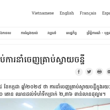
Vietnamese
English
Français
Esp
៍ឯកទេស
ការស្វែងយល់
វប្បធម៌
សេដ្ឋកិច្ច
ព្រឹត្តិការណ៍ - បុគ្
រាប់ការនាំចេញគ្រាប់ស្វាយចន្ទី
 ខែកក្កដា ឆ្នាំ២០២៥ ថា ការនាំចេញគ្រាប់ស្វាយចន្ទីក្នុងរយ
 តោន ឈានដល់ទំហំទឹកប្រាក់ ២,៣៦ ពាន់លានដុល្លារ។