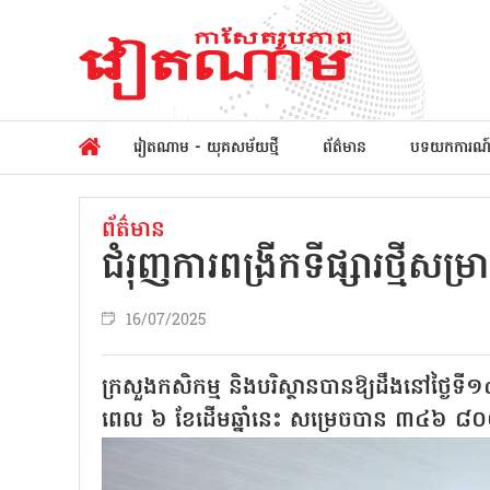
វៀតណាម - យុគសម័យថ្មី
ព័ត៌មាន
បទយកការណ
ព័ត៌មាន
ជំរុញការពង្រីកទីផ្សារថ្មីសម្
16/07/2025
ក្រសួងកសិកម្ម និងបរិស្ថានបានឱ្យដឹងនៅថ្ងៃទី១៤
ពេល ៦ ខែដើមឆ្នាំនេះ សម្រេចបាន ៣៤៦ ៨០០