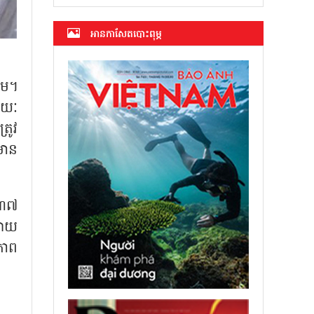
អាន​កាសែត​បោះពុម្ភ
ាម។
រយៈ
រូវ
មាន
៣៧
វាយ
ភាព