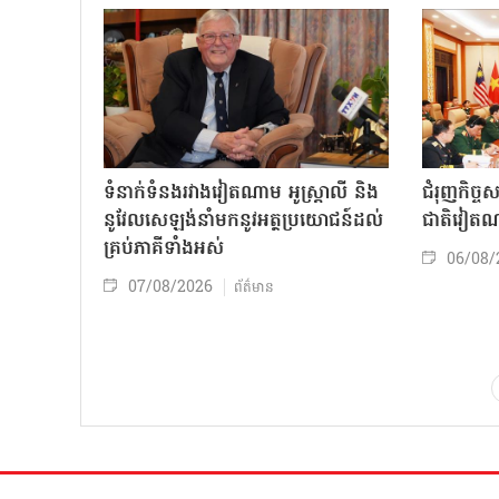
ទំនាក់ទំនងរវាងវៀតណាម អូស្ត្រាលី និង
ជំរុញកិច្ច
នូវែលសេឡង់នាំមកនូវអត្ថប្រយោជន៍ដល់
ជាតិវៀតណ
គ្រប់ភាគីទាំងអស់
06/08/
07/08/2026
ព័ត៌មាន