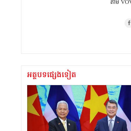
តាម VOV
អត្ថបទផ្សេងទៀត