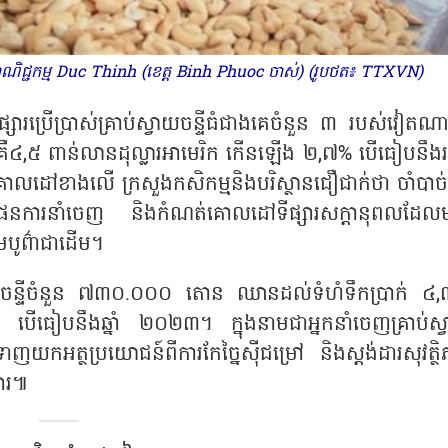
និងពាណិជ្ជកម្ម Duc Thinh (ខេត្ត Binh Phuoc ចាស់) (រូបថត៖ TTXVN)
សារប្រើប្រាស់គ្រាប់ស្វាយចន្ទីធំជាងគេចំនួន ៣ របស់វៀតណ
គឺ៤
,
៥ ពាន់លានដុល្លារអាមេរិក កើនឡើង ២
,
៧% បើធៀបនឹង
វគោលដៅខាងលើ ក្រសួងកសិកម្មនិងបរិស្ថានជឿជាក់ថា ចាំបាច់ត្
សម្រួលផែនការនាំចេញ និងកំណត់គោលដៅទីផ្សារសក្តានុពលដែល
ឈិមបូព៌ាជាដើម។
វាយចន្ទីចំនួន ៧៣០.០០០ តោន ឈានដល់ទំហំទឹកប្រាក់ ៤
,
ើធៀបនឹងឆ្នាំ ២០២៣។ ក្នុងនាមជាអ្នកនាំចេញគ្រាប់ស្
ត្ថប្រយោជន៍ពីការកែច្នៃស៊ីជម្រៅ និងស្តង់ដារសុវត្ថិ
សារ៕