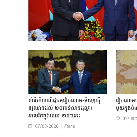
នាំទំហំពាណិជ្ជកម្មវៀតណាម-ម៉ាឡេស៊ី
វៀតណាមចា
ឲ្យឈានដល់ ២០ពាន់លានដុល្លារ
មួយក្នុង
អាមេរិកក្នុងពេល ឆាប់ៗនេះ
07/08/
07/08/2026
ព័ត៌មាន