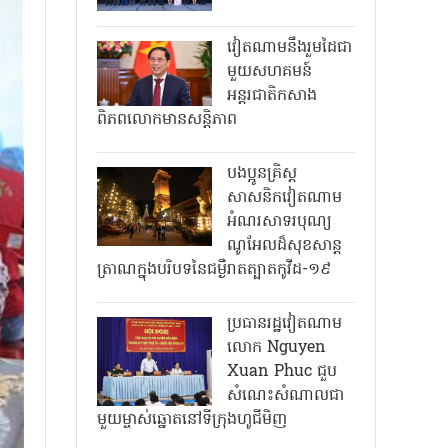
វៀតណាមនឹងរួមដៃជា
មួយសហគមន៍
អន្តរជាតិកសាង
ពិភពលោកមានសន្តិភាព
បងប្អូនគ្រិស្ត
សាសនិកវៀតណាម
អំណរសាទរបុណ្យ
ណូអែលដ៏សុខសាន្ត
ត្រាណក្នុងបរិបទនៃជម្ងឺរាតត្បាតកូវីដ-១៩
ប្រធានរដ្ឋវៀតណាម
លោក Nguyen
Xuan Phuc ជួប
សំណេះសំណាលជា
មួយម្ចាស់ឆ្នោតនៅទីក្រុងហូជីមិញ