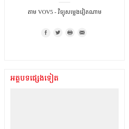
តាម VOV5 - វិទ្យុសម្លេងវៀតណាម
អត្ថបទផ្សេងទៀត