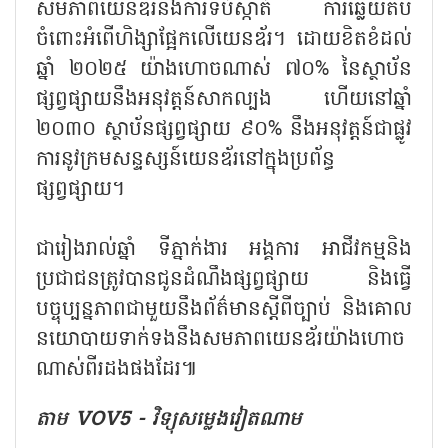
សមភាពយេនឌ័រនិងការទប់ស្កាត់ ការឆ្លើយតប
ចំពោះអំពើហិង្សាផ្អែកលើយេនឌ័រ។ ដោយខិតខំដល់
ឆ្នាំ ២០២៥ យ៉ាងហោចណាស់ ៧០% នៃស្ថាប័ន
ផ្សព្វផ្សាយនឹងអនុវត្តន៍សាកល្បង ហើយនៅឆ្នាំ
២០៣០ ស្ថាប័នផ្សព្វផ្សាយ ៩០% នឹងអនុវត្តន៍ជាផ្លូវ
ការនូវក្រមសន្ទស្សន៍យេនឌ័រនៅក្នុងប្រព័ន្ធ
ផ្សព្វផ្សាយ។
ជារៀងរាល់ឆ្នាំ ទីភ្នាក់ងារ អង្គការ អាជីវកម្មនិង
ប្រជាជនត្រូវបានជូនដំណឹងផ្សព្វផ្សាយ និងធ្វើ
បច្ចុប្បន្នភាពជាមួយនឹងព័ត៌មានស្តីពីច្បាប់ និងគោល
នយោបាយទាក់ទងនឹងសមភាពយេនឌ័រយ៉ាងហោច
ណាស់ពីរដងផងដែរ៕
តាម VOV5 - វិទ្យុសម្លេងវៀតណាម