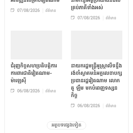
អភិវឌ្ឍន៍សម្រាប់វៀតណាម
នាំមកនូវអត្ថប្រយោជន៍ដល់
គ្រប់ភាគីទាំងអស់
07/08/2026
ព័ត៌មាន
07/08/2026
ព័ត៌មាន
ជំរុញកិច្ចសហប្រតិបត្តិការ
នាយករដ្ឋមន្ត្រីអូស្ត្រាលីទន្ទឹង
ការពារជាតិវៀតណាម-
រង់ចាំស្វាគមន៍អគ្គលេខាបក្ស
ម៉ាឡេស៊ី
ប្រធានរដ្ឋវៀតណាម លោក
តូ ឡឹម មកបំពេញទស្សន
06/08/2026
ព័ត៌មាន
កិច្ច
06/08/2026
ព័ត៌មាន
អត្ថបទផ្សេងទៀត