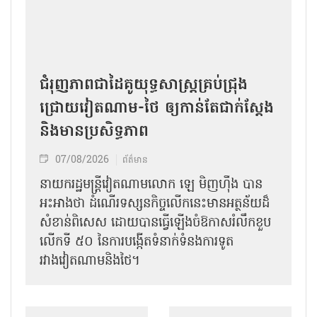
ជំរុញភាពជាដៃគូយុទ្ធសាស្ត្រគ្រប់ជ្រុង
ជ្រោយវៀតណាម-ថៃ ឲ្យកាន់តែជាក់ស្ដែង
និងមានប្រសិទ្ធភាព
07/08/2026
ព័ត៌មាន
នាយករដ្ឋមន្ត្រីវៀតណាមលោក ឡេ មិញហ៊ឹង បាន
អះអាងថា ដំណើរទស្សនកិច្ចលើកនេះមានអត្ថន័យដ៏
សំខាន់ពិសេស ដោយបានធ្វើឡើងចំឱកាសរំលឹកខួប
លើកទី ៥០ នៃការបង្កើតទំនាក់ទំនងការទូត
រវាងវៀតណាមនិងថៃ។