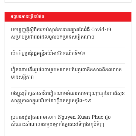
អត្ថបទអានច្រើនបំផុត
បទប្បញ្ញត្តិស្តីពីការទប់ស្កាត់ការរាតត្បាតនៃជំងឺ Covid-19
សម្រាប់ប្រជាជនដែលចូលមកប្រទេសវៀតណាម
បើកកិច្ចប្រជុំរដ្ឋមន្ត្រីអប់រំអាស៊ានលើកទី១២
វៀតណាមនឹងរួមដៃជាមួយសហគមន៍អន្តរជាតិកសាងពិភពលោក
មានសន្តិភាព
បងប្អូនគ្រិស្តសាសនិកវៀតណាមអំណរសាទរបុណ្យណូអែលដ៏សុខ
សាន្តត្រាណក្នុងបរិបទនៃជម្ងឺរាតត្បាតកូវីដ-១៩
ប្រធានរដ្ឋវៀតណាមលោក Nguyen Xuan Phuc ជួប
សំណេះសំណាលជាមួយម្ចាស់ឆ្នោតនៅទីក្រុងហូជីមិញ