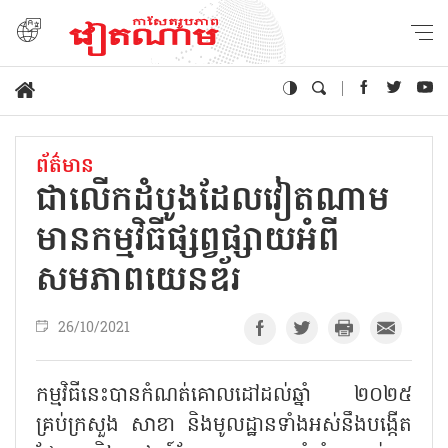
ព័ត៌មាន
ជាលើកដំបូងដែលវៀតណាម
មានកម្មវិធីផ្សព្វផ្សាយអំពី
សមភាពយេនឌ័រ
26/10/2021
កម្មវិធីនេះបានកំណត់គោលដៅដល់ឆ្នាំ ២០២៥
គ្រប់ក្រសួង សាខា និងមូលដ្ឋានទាំងអស់នឹងបង្កើត