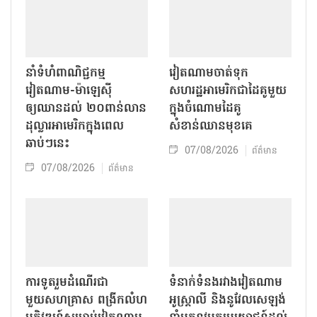
នាំទំហំពាណិជ្ជកម្ម
វៀតណាមចាត់ទុក
វៀតណាម-ម៉ាឡេស៊ី
សហរដ្ឋអាមេរិកជាដៃគូមួយ
ឲ្យឈានដល់ ២០ពាន់លាន
ក្នុងចំណោមដៃគូ
ដុល្លារអាមេរិកក្នុងពេល
សំខាន់ឈានមុខគេ
ឆាប់ៗនេះ
07/08/2026
ព័ត៌មាន
07/08/2026
ព័ត៌មាន
ការទូតរួមដំណើរជា
ទំនាក់ទំនងរវាងវៀតណាម
មួយសហគ្រាស ពង្រីកលំហ
អូស្ត្រាលី និងនូវែលសេឡង់