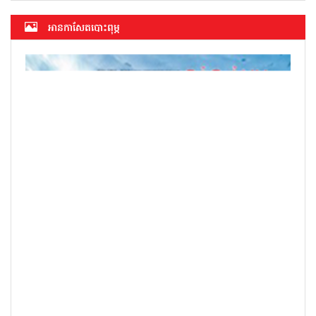
អាន​កាសែត​បោះពុម្ភ