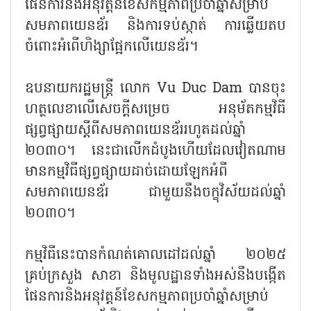
ផែនការនិងអនុវត្តន៍ខែសកម្មភាពប្រចាំឆ្នាំសម្រាប់
សមភាពយេនឌ័រ និងការទប់ស្កាត់ ការឆ្លើយតប
ចំពោះអំពើហិង្សាផ្អែកលើយេនឌ័រ។
ឧបនាយករដ្ឋមន្ត្រី លោក Vu Duc Dam បានចុះ
ហត្ថលេខាលើសេចក្តីសម្រេច អនុម័តកម្មវិធី
ផ្សព្វផ្សាយស្តីពីសមភាពយេនឌ័ររហូតដល់ឆ្នាំ
២០៣០។ នេះជាលើកដំបូងហើយដែលវៀតណាម
មានកម្មវិធីផ្សព្វផ្សាយដាច់ដោយឡែកអំពី
សមភាពយេនឌ័រ ជាមួយនឹងចក្ខុវិស័យដល់ឆ្នាំ
២០៣០។
កម្មវិធីនេះបានកំណត់គោលដៅដល់ឆ្នាំ ២០២៥
គ្រប់ក្រសួង សាខា និងមូលដ្ឋានទាំងអស់នឹងបង្កើត
ផែនការនិងអនុវត្តន៍ខែសកម្មភាពប្រចាំឆ្នាំសម្រាប់