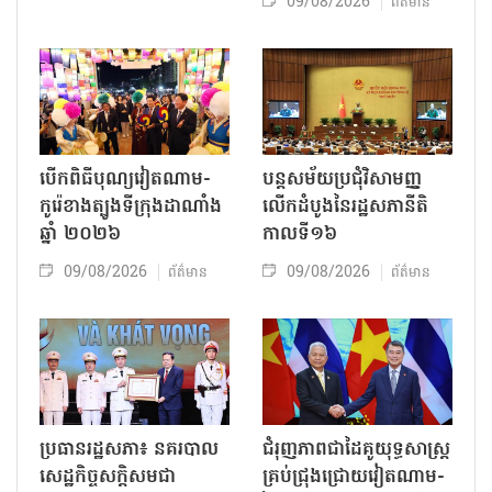
09/08/2026
ព័ត៌មាន
បើកពិធីបុណ្យវៀតណាម-
បន្តសម័យប្រជុំវិសាមញ្ញ
កូរ៉េខាងត្បូងទីក្រុងដាណាំង
លើកដំបូងនៃរដ្ឋសភានីតិ
ឆ្នាំ ២០២៦
កាលទី១៦
09/08/2026
09/08/2026
ព័ត៌មាន
ព័ត៌មាន
ប្រធានរដ្ឋសភា៖ នគរបាល
ជំរុញភាពជាដៃគូយុទ្ធសាស្ត្រ
សេដ្ឋកិច្ចសក្តិសមជា
គ្រប់ជ្រុងជ្រោយវៀតណាម-