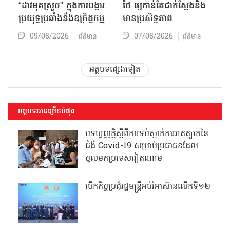
“ដាវមុតស្រួច” ក្នុងការបង្ការ
ថៃ ឲ្យកាន់តែជាក់ស្ដែងនិង
ប្រយុទ្ធប្រឆាំងនឹងឧក្រិដ្ឋកម្ម
មានប្រសិទ្ធភាព
09/08/2026
07/08/2026
ព័ត៌មាន
ព័ត៌មាន
អត្ថបទផ្សេងទៀត
អត្ថបទអានច្រើនបំផុត
បទប្បញ្ញត្តិស្តីពីការទប់ស្កាត់ការរាតត្បាតនៃ
ជំងឺ Covid-19 សម្រាប់ប្រជាជនដែល
ចូលមកប្រទេសវៀតណាម
បើកកិច្ចប្រជុំរដ្ឋមន្ត្រីអប់រំអាស៊ានលើកទី១២