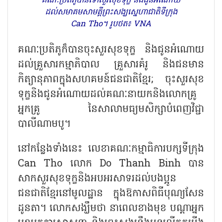
គណៈប្រតិភូបានទៅសួរសុខទុក្ខ និងជូនអំណោយ
ដល់សមាគមសាមគ្គីព្រះសង្ឃស្នេហាជាតិទីក្រុង
Can Tho។ រូបថត៖ VNA
គណៈប្រតិភូក៏បានចុះសួរសុខទុក្ខ និងជូនអំណោយ
ដល់គ្រួសារកម្មាភិបាល គ្រួសារគំរូ និងជនមាន
កិត្យានុភាពក្នុងសហគមន៍ជនជាតិខ្មែរ
; ចុះសួរសុខ
ទុក្ខនិងជូនអំណោយដល់គណៈនាយកនិងលោកគ្រូ
អ្នកគ្រូ នៃសាលាមធ្យមសិក្សាបំពេញវិជ្ជា
បាលីណាមបូ។
នៅកន្លែងទាំងនេះ លេខាគណៈកម្មាធិការបក្សទីក្រុង
Can Tho លោក Do Thanh Binh បាន
សាកសួរសុខទុក្ខនិងអបអរសាទរដល់បងប្អូន
ជនជាតិខ្មែរនៅមូលដ្ឋាន ក្នុងឱកាសពិធីបុណ្យសែន
ដូនតា។ លោកសង្ឃឹមថា នាពេលខាងមុខ បណ្តាអ្នក