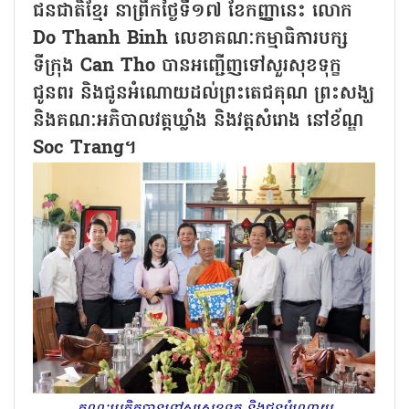
ជនជាតិខ្មែរ នាព្រឹកថ្ងៃទី១៧ ខែកញ្ញានេះ លោក
Do Thanh Binh លេខាគណៈកម្មាធិការបក្ស
ទីក្រុង Can Tho បានអញ្ជើញទៅសួរសុខទុក្ខ
ជូនពរ និងជូនអំណោយដល់ព្រះតេជគុណ ព្រះសង្ឃ
និងគណៈអភិបាលវត្តឃ្លាំង និងវត្តសំរោង នៅខ័ណ្ឌ
Soc Trang។