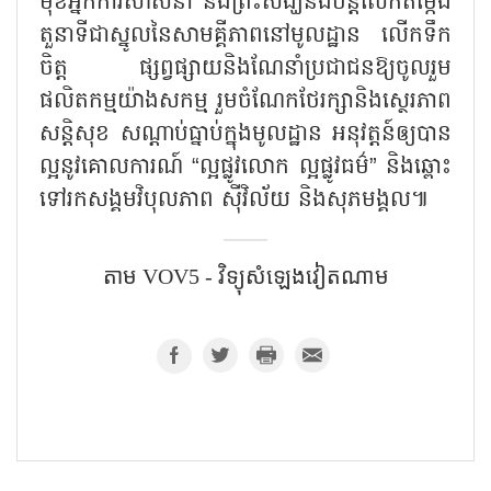
មុខអ្នកការសាសនា និងព្រះសង្ឃនឹងបន្តលើកតម្កើង
តួនាទីជាស្នូលនៃសាមគ្គីភាពនៅមូលដ្ឋាន លើកទឹក
ចិត្ត ផ្សព្វផ្សាយនិងណែនាំប្រជាជនឱ្យចូលរួម
ផលិតកម្មយ៉ាងសកម្ម រួមចំណែកថែរក្សានិងស្ថេរភាព
សន្តិសុខ សណ្តាប់ធ្នាប់ក្នុងមូលដ្ឋាន អនុវត្តន៍ឲ្យបាន
ល្អនូវគោលការណ៍ “ល្អផ្លូវលោក ល្អផ្លូវធម៌” និងឆ្ពោះ
ទៅរកសង្គមវិបុលភាព ស៊ីវិល័យ និងសុភមង្គល៕
តាម VOV5 - វិទ្យុសំឡេង​វៀតណាម