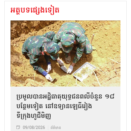
អត្ថបទផ្សេងទៀត
ប្រមូលបានអដ្ឋិធាតុយុទ្ធជនពលីចំនួន ១៨
បន្ថែមទៀត នៅឧទ្យានឡេធីរៀង
ទីក្រុងហូជីមិញ
09/08/2026
ព័ត៌មាន