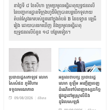
នាថ្ងៃទី ៨ ខែសីហា ក្រុមប្រមូលអដ្ឋិធាតុយុទ្ធជនពលី
នៃបញ្ជាការដ្ឋានទីក្រុងហូជីមិញបានបន្តបើកទូលាយ
តំបន់ស្វែងរករបស់ខ្លួននៅក្នុងតំបន់ B នៃឧទ្យាន ឡេធី
រៀង ដោយបានរកឃើញ និងប្រមូលអដ្ឋិធាតុ
យុទ្ធជនពលីចំនួន ១៨ បន្ថែមទៀត។
ប្រធានរដ្ឋសភាឡាវ លោក
អគ្គលេខាបក្ស ប្រធានរដ្ឋ
សៃសំផន ភូមិវិហារ
លោក តូឡឹម អញ្ជើញចេញ
ទទួលមរណភាព
ដំណើរទៅបំពេញទស្សនកិច្ច
ផ្លូវរដ្ឋនៅអូស្ត្រាលីនិង
09/08/2026
ព័ត៌មាន
នូវែលសេឡង់