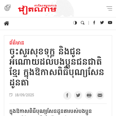
ព័ត៌មាន
ចុះសួរសុខទុក្ខ និងជូន
អំណោយដល់បងប្អូនជនជាតិ
ខ្មែរ ក្នុងឱកាសពិធីបុណ្យសែន
ដូនតា
18/09/2025
ក្នុងឱកាសពិធីបុណ្យសែនដូនតារបស់បងប្អូន