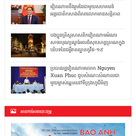
វៀតណាមនឹងរួមដៃជាមួយសហគមន៍
អន្តរជាតិកសាងពិភពលោកមានសន្តិភាព
បងប្អូនគ្រិស្តសាសនិកវៀតណាមអំណរ
សាទរបុណ្យណូអែលដ៏សុខសាន្តត្រាណក្នុង
បរិបទនៃជម្ងឺរាតត្បាតកូវីដ-១៩
ប្រធានរដ្ឋវៀតណាមលោក Nguyen
Xuan Phuc ជួបសំណេះសំណាលជា
មួយម្ចាស់ឆ្នោតនៅទីក្រុងហូជីមិញ
អាន​កាសែត​បោះពុម្ភ