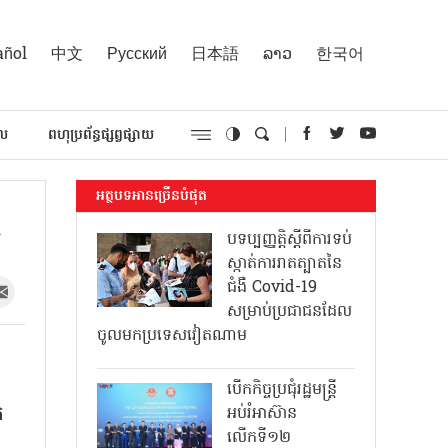
añol
中文
Русский
日本語
ລາວ
한국어
គល
ពហុប្រព័ន្ធផ្សព្វផ្សាយ
អត្ថបទអានច្រើនបំផុត
ក
បទប្បញ្ញត្តិស្តីពីការទប់
ស្កាត់ការរាតត្បាតនៃ
ជំងឺ Covid-19
សម្រាប់ប្រជាជនដែល
ចូលមកប្រទេសវៀតណាម
បើកកិច្ចប្រជុំរដ្ឋមន្ត្រី
ក
អប់រំអាស៊ាន
លើកទី១២