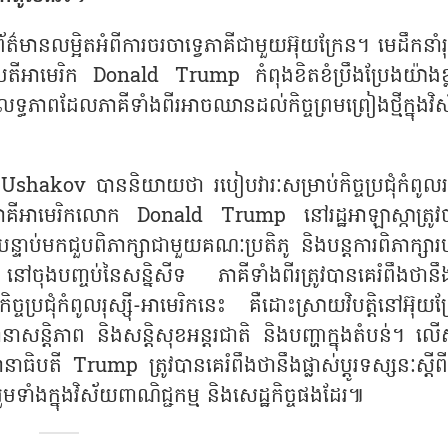
ានលម្អិតអំពីការចរចាទ្វេភាគីជាមួយអ៊ុយក្រែន។ មេដឹកនាំរុស
ធិបតីអាមេរិក Donald Trump កំពុងខិតខំប្រឹងប្រែងយ៉ាងខ្ល
្ធភាពដែលភាគីទាំងពីរអាចឈានដល់កិច្ចព្រមព្រៀងថ្មីក្នុងវិ
i Ushakov បាននិយាយថា របៀបវារៈសម្រាប់កិច្ចប្រជុំកំពូលរ
គីអាមេរិកលោក Donald Trump នៅរដ្ឋអាឡាស្កាត្រូវ
ន្ទាប់មកជួបពិភាក្សាជាមួយគណៈប្រតិភូ និងបន្តការពិភាក្សារ
ៅចុងបញ្ចប់នៃសន្និសីទ ភាគីទាំងពីរត្រូវបានគេរំពឹងថានឹងធ
ច្ចប្រជុំកំពូលរុស្ស៊ី-អាមេរិកនេះ គឺដោះស្រាយវិបត្តិនៅអ៊ុយក
ិក ធានាសន្តិភាព និងសន្តិសុខអន្តរជាតិ និងបញ្ហាក្នុងតំបន់។ ល
បតី Trump ត្រូវបានគេរំពឹងថានឹងផ្លាស់ប្តូរទស្សនៈស្តីពី
 រួមទាំងក្នុងវិស័យពាណិជ្ជកម្ម និងសេដ្ឋកិច្ចផងដែរ៕