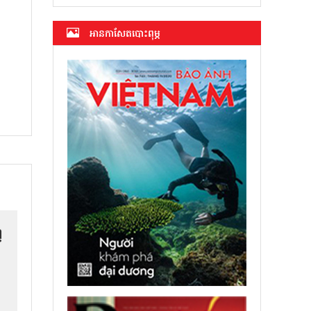
អាន​កាសែត​បោះពុម្ភ
ញ