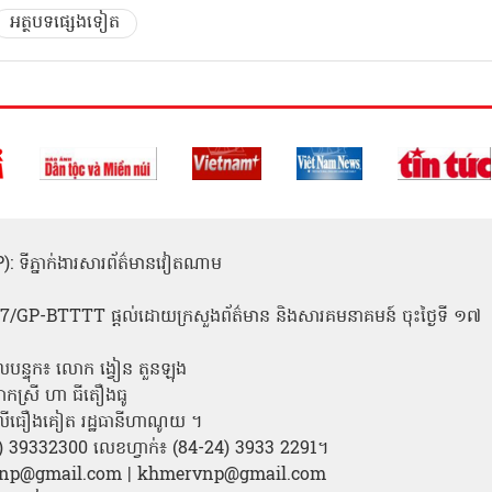
អត្ថបទផ្សេងទៀត
(ICP): ទីភ្នាក់ងារសារព័ត៌មានវៀតណាម
1
 137/GP-BTTTT ផ្តល់ដោយក្រសួងព័ត៌មាន និងសារគមនាគមន៍ ចុះថ្ងៃទី ១៧
លបន្ទុក៖ លោក ង្វៀន តួនឡុង
ោកស្រី ហា ធីតឿងធូ
ី លីធឿងគៀត រដ្ឋធានីហាណូយ ។
24) 39332300 លេខហ្វាក់៖ (84-24) 3933 2291។
amvnp@gmail.com | khmervnp@gmail.com