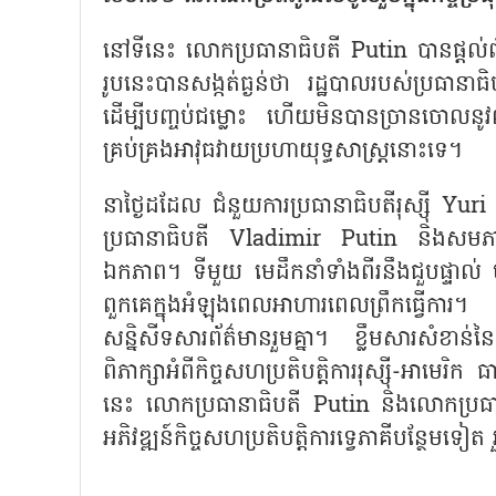
នៅទីនេះ លោកប្រធានាធិបតី Putin បានផ្តល់ព័ត៌ម
រូបនេះបានសង្កត់ធ្ងន់ថា រដ្ឋបាលរបស់ប្រធានា
ដើម្បីបញ្ចប់ជម្លោះ ហើយមិនបានច្រានចោលនូវលទ
គ្រប់គ្រងអាវុធវាយប្រហាយុទ្ធសាស្ត្រនោះទេ។
នាថ្ងៃដដែល ជំនួយការប្រធានាធិបតីរុស្ស៊ី Yur
ប្រធានាធិបតី Vladimir Putin និងសមភា
ឯកភាព។ ទីមួយ មេដឹកនាំទាំងពីរនឹងជួបផ្ទាល់ ប
ពួកគេក្នុងអំឡុងពេលអាហារពេលព្រឹកធ្វើការ។ ន
សន្និសីទសារព័ត៌មានរួមគ្នា។ ខ្លឹមសារសំខាន់នៃកិ
ពិភាក្សាអំពីកិច្ចសហប្រតិបត្តិការរុស្ស៊ី-អាមេរ
នេះ លោកប្រធានាធិបតី Putin និងលោកប្រធានាធិ
អភិវឌ្ឍន៍កិច្ចសហប្រតិបត្តិការទ្វេភាគីបន្ថែមទៀត