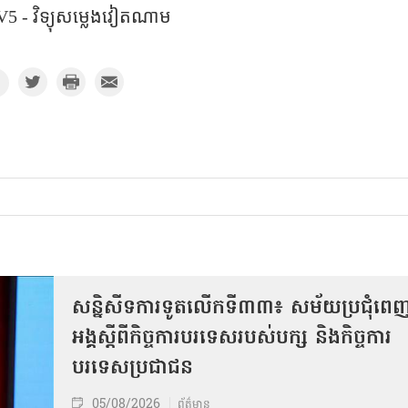
5 - វិទ្យុសម្លេងវៀតណាម
សន្និសីទការទូតលើកទី៣៣៖ សម័យប្រជុំពេ
អង្គស្តីពីកិច្ច​ការបរទេសរបស់​បក្ស និងកិច្ច​ការ
បរទេសប្រជាជន
05/08/2026
ព័ត៌មាន