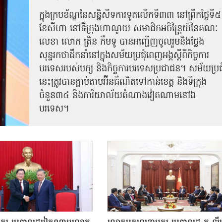
ក្នុងក្របខ័ណ្ឌនៃសន្និសីទការទូតលើកទី៣៣ នៅព្រឹកថ្ងៃទី៥
ខែសីហា នៅទីក្រុងហាណូយ សមាជិកអចិន្ត្រៃយ៍នៃគណៈ
លេខា លោក ត្រិន កឹម​ទូ បានអញ្ជើញ​ចូលរួមនិងថ្លែង
សុន្ទរកថាដឹកនាំនៅក្នុងសម័យប្រជុំពេញអង្គស្តីពី​​កិច្ច​ការ
បរទេសរបស់​បក្ស និងកិច្ច​ការបរទេស​ប្រជាជន។ សម័យប្រជុ
នេះត្រូវបានភ្ជាប់តាមអ៊ីនធឺណិតទៅកាន់ខេត្ត និងទីក្រុង
ចំនួន៣៤ និងការិយាល័យតំណាងវៀតណាមនៅឯ​
បរទេស។