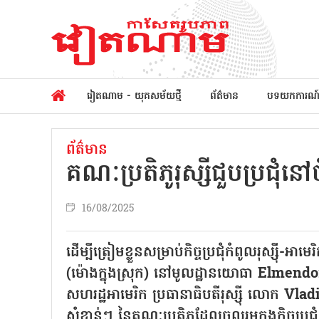
វៀតណាម - យុគសម័យថ្មី
ព័ត៌មាន
បទយកការណ
ព័ត៌មាន
គណៈប្រតិភូរុស្សីជួបប្រជុំនៅចំ
16/08/2025
ដើម្បីត្រៀមខ្លួនសម្រាប់កិច្ចប្រជុំកំពូលរុស្ស៊ី
(ម៉ោងក្នុងស្រុក) នៅមូលដ្ឋានយោធា Elmendor
សហរដ្ឋអាមេរិក ប្រធានាធិបតីរុស្ស៊ី លោក Vl
សំខាន់ៗ នៃគណៈប្រតិភូដែលចូលរួមក្នុងកិច្ចប្រជ