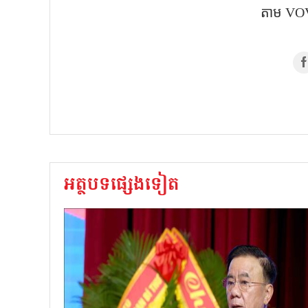
តាម​ VOV
អត្ថបទផ្សេងទៀត