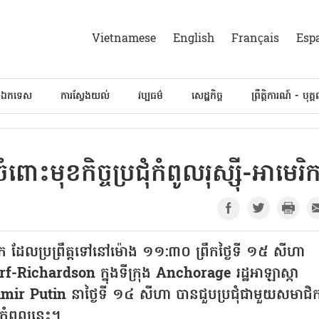
Vietnamese
English
Français
Esp
៍ឯកទេស
ការស្វែងយល់
វប្បធម៌
សេដ្ឋកិច្ច
ព្រឹត្តិការណ៍ - បុគ្
ពោះមុខកិច្ចប្រជុំកំពូលរុស្ស៊ី-អាមេរិ
-អាមេរិក ដែលប្រព្រឹត្តទៅនៅម៉ោង ១១:៣០ ព្រឹកថ្ងៃទី ១៥ សីហា
f-Richardson ក្នុងទីក្រុង Anchorage រដ្ឋអាឡាស្កា
adimir Putin នាថ្ងៃទី ១៤ សីហា បានជួបប្រជុំជាមួយសមាជិ
ុំកំពូលនេះ។