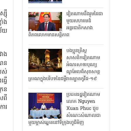
្ស៊ី
វៀតណាមនឹងរួមដៃជា
មួយសហគមន៍
ាំង
អន្តរជាតិកសាង
ស័យ
ពិភពលោកមានសន្តិភាព
បងប្អូនគ្រិស្ត
វាង
សាសនិកវៀតណាម
បាន
អំណរសាទរបុណ្យ
បស់
ណូអែលដ៏សុខសាន្ត
ត្រាណក្នុងបរិបទនៃជម្ងឺរាតត្បាតកូវីដ-១៩
្វើ
្រែន
ប្រធានរដ្ឋវៀតណាម
ើសពី
លោក Nguyen
ការ
Xuan Phuc ជួប
សំណេះសំណាលជា
មួយម្ចាស់ឆ្នោតនៅទីក្រុងហូជីមិញ