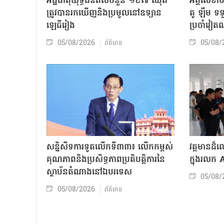
អដ្ឋិធាតុយុទ្ធជនពលីចំនួន ១៩៧ ឈុត
អគ្គលេខា
ត្រូវបានរកឃើញនិងប្រមូលនៅឧទ្យាន
តូ ឡឹម ទទ
ឡេធីរៀង
ប្រចាំវៀ
05/08/2026
05/08/
ព័ត៌មាន
សន្និសីទការទូតលើកទី៣៣៖ លើក​កម្ពស់
វត្តមានដ
គុណភាពនិងប្រសិទ្ធភាពប្រតិបត្តិការ​នៃ
ក្នុងរលក
ស្ថាប័ន​​តំណាងនៅឯ​បរទេស​
05/08/
05/08/2026
ព័ត៌មាន