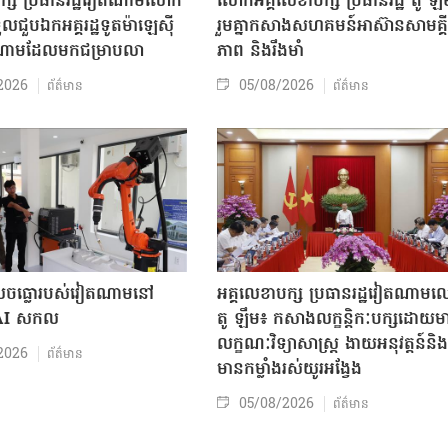
បក្ស ប្រធានរដ្ឋវៀតណាមលោក
លោក​អគ្គលេខាបក្ស ប្រធានរដ្ឋ តូ ឡឹ
ួលជួបឯកអគ្គរដ្ឋទូតម៉ាឡេស៊ី
រួមគ្នាកសាងសហគមន៍អាស៊ានសាមគ្គី
តណាមដែលមកជម្រាបលា
ភាព និងរឹងមាំ
2026
05/08/2026
ព័ត៌មាន
ព័ត៌មាន
៏លេចធ្លោរបស់វៀតណាមនៅ
អគ្គលេខាបក្ស ប្រធានរដ្ឋវៀតណាម
 AI សកល
តូ ឡឹម៖ កសាងលក្ខន្តិកៈបក្សដោយម
លក្ខណៈវិទ្យាសាស្ត្រ ងាយអនុវត្តន៍និង
2026
ព័ត៌មាន
មានកម្លាំងរស់យូរអង្វែង
05/08/2026
ព័ត៌មាន