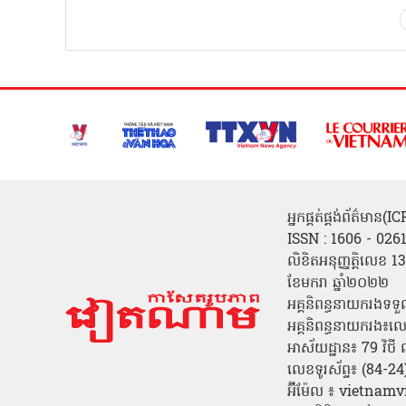
អ្នកផ្គត់ផ្គង់ព័ត៌មាន
ISSN : 1606 - 026
លិខិតអនុញ្ញត្តិលេខ
ខែមករា ឆ្នាំ២០២២
អគ្គនិពន្ធនាយករងទទួ
អគ្គនិពន្ធនាយករង៖ល
អាស័យដ្ឋាន៖ 79 វិថ
លេខទូរស័ព្ទ៖ (84-
អ៊ីម៉ែល ៖ vietn