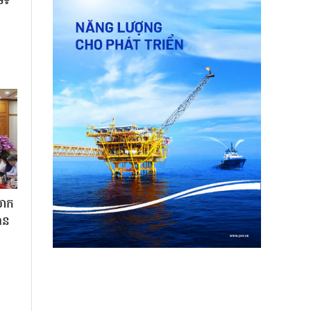
ម៖
លោក
ាន