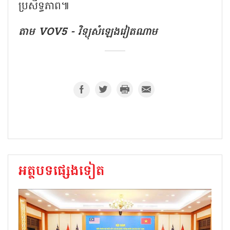
ប្រសិទ្ធភាព៕
តាម VOV5 - វិទ្យុសំឡេងវៀតណាម
អត្ថបទផ្សេងទៀត