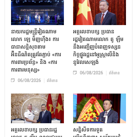
នាយករដ្ឋមន្ត្រីវៀតណាម
អគ្គលេខាបក្ស ប្រធាន
លោក ឡេ មិញហ៊ឹង៖ ការ
រដ្ឋវៀតណាមលោក តូ ឡឹម
ធានាសន្តិសុខតាម
នឹងអញ្ជើញបំពេញទស្សន
អ៊ីនធឺណិតត្រូវតែភ្ជាប់ «ការ
កិច្ចផ្លូវរដ្ឋនៅអូស្ត្រាលីនិង
ការពារប្រព័ន្ធ» និង «ការ
នូវែលសេឡង់
ការពារមនុស្ស»
06/08/2026
ព័ត៌មាន
06/08/2026
ព័ត៌មាន
អគ្គលេខាបក្ស ប្រធានរដ្ឋ
សន្និសីទការទូត