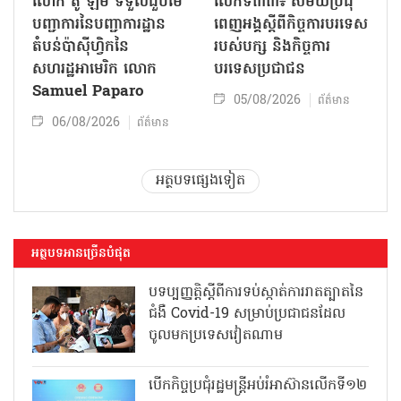
លោក តូ ឡឹម ទទួលជួបមេ
លើកទី៣៣៖ សម័យប្រជុំ
បញ្ជាការនៃបញ្ជាការដ្ឋាន
ពេញអង្គស្តីពីកិច្ច​ការបរទេស
តំបន់ប៉ាស៊ីហ្វិកនៃ
របស់​បក្ស និងកិច្ច​ការ
សហរដ្ឋអាមេរិក លោក
បរទេសប្រជាជន
Samuel Paparo
05/08/2026
ព័ត៌មាន
06/08/2026
ព័ត៌មាន
អត្ថបទផ្សេងទៀត
អត្ថបទអានច្រើនបំផុត
បទប្បញ្ញត្តិស្តីពីការទប់ស្កាត់ការរាតត្បាតនៃ
ជំងឺ Covid-19 សម្រាប់ប្រជាជនដែល
ចូលមកប្រទេសវៀតណាម
បើកកិច្ចប្រជុំរដ្ឋមន្ត្រីអប់រំអាស៊ានលើកទី១២