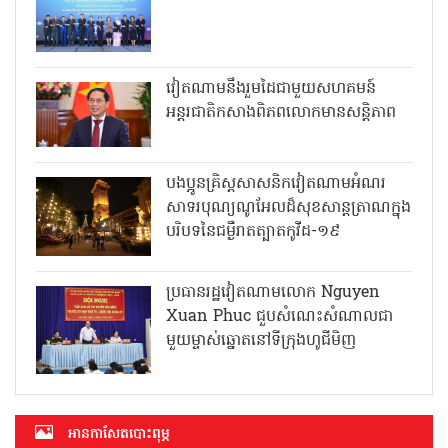
វៀតណាមនឹងរួមដៃជាមួយសហគមន៍
អន្តរជាតិកសាងពិភពលោកមានសន្តិភាព
បងប្អូនគ្រិស្តសាសនិកវៀតណាមអំណរ
សាទរបុណ្យណូអែលដ៏សុខសាន្តត្រាណក្នុង
បរិបទនៃជម្ងឺរាតត្បាតកូវីដ-១៩
ប្រធានរដ្ឋវៀតណាមលោក Nguyen
Xuan Phuc ជួបសំណេះសំណាលជា
មួយម្ចាស់ឆ្នោតនៅទីក្រុងហូជីមិញ
អាន​កាសែត​បោះពុម្ភ