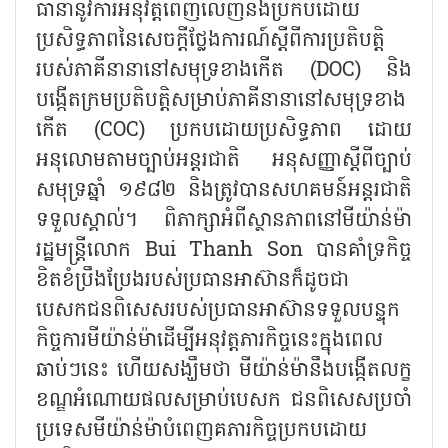
ធានានូវការអនុវត្តពេញលេញនិងប្រកបដោយ
ប្រសិទ្ធភាពនៃសេចក្តីថ្លែងការណ៍ស្តីពីការប្រតិបត្តិ
របស់ភាគីនានានៅសមុទ្រខាងកើត (DOC) និង
បង្កើតក្រមប្រតិបត្តិសម្រាប់ភាគីនានានៅសមុទ្រខាង
កើត (COC) ប្រកបដោយប្រសិទ្ធភាព ដោយ
អនុលោមតាមច្បាប់អន្តរជាតិ អនុសញ្ញាស្តីពីច្បាប់
សមុទ្រឆ្នាំ ១៩៨២ និងត្រូវបានសហគមន៍អន្តរជាតិ
ទទួលស្គាល់។ ពិភាក្សាអំពីស្ថានភាពនៅមីយ៉ាន់ម៉ា
រដ្ឋមន្ត្រីលោក Bui Thanh Son បានគាំទ្រកិច្ច
ខិតខំប្រឹងប្រែងរបស់ប្រធានអាស៊ានក៏ដូចជា
បេសកជនពិសេសរបស់ប្រធានអាស៊ានទទួលបន្ទុក
កិច្ចការមីយ៉ាន់ម៉ាដើម្បីអនុវត្តភារកិច្ចនេះក្នុងពេល
ឆាប់ៗនេះ ហើយសង្ឃឹមថា មីយ៉ាន់ម៉ានឹងបង្កើតលក្ខ
ខណ្ឌអំណោយផលសម្រាប់បេសក ជនពិសេសប្រចាំ
ប្រទេសមីយ៉ាន់ម៉ាបំពេញគភារកិច្ចប្រកបដោយ