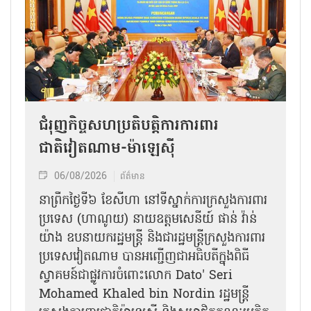
ជំរុញកិច្ចសហប្រតិបត្តិការការពារ
ជាតិវៀតណាម-ម៉ាឡេស៊ី
06/08/2026
ព័ត៌មាន
នា​ព្រឹកថ្ងៃទី៦ ខែសីហា នៅទីស្នាក់ការក្រសួងការពារ
ប្រទេស (ហាណូយ) នាយឧត្តមសេនីយ៍ ផាន់ វ៉ាន់
យ៉ាង ឧបនាយករដ្ឋមន្ត្រី និងជារដ្ឋមន្ត្រីក្រសួងការពារ
ប្រទេសវៀតណាម បានអញ្ជើញជាអធិបតីក្នុងពិធី
ស្វាគមន៍ជាផ្លូវការ​ចំពោះលោក Dato' Seri
Mohamed Khaled bin Nordin រដ្ឋមន្ត្រី