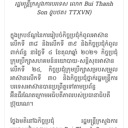
រដ្ឋមន្ត្រីក្រសួងការបរទេស លោក Bui Thanh
Son (រូបថត៖ TTXVN)
ក្នុងក្របខ័ណ្ឌនៃការរៀបចំកិច្ចប្រជុំកំពូលអាស៊ាន
លើកទី ៣៨ និងលើកទី ៣៩ និងកិច្ចប្រជុំកំពូល
ពាក់ព័ន្ធ នាថ្ងៃទី ៤ ខែតុលាឆ្នាំ ២០២១ កិច្ចប្រជុំ
ក្រុមប្រឹក្សាសហគមន៍នយោបាយ-សន្តិសុខអាស៊ាន
លើកទី ២៤, កិច្ចប្រជុំក្រុមប្រឹក្សាសម្របសម្រួល
អាស៊ានលើកទី ៣០ និងកិច្ចប្រជុំថ្នាក់រដ្ឋមន្ត្រីការ
បរទេសអាស៊ានបានប្រព្រឹត្តទៅតាមប្រព័ន្ធ
អ៊ីនធឺរណែតក្រោមអធិបតីភាពរបស់ប្រធានាធិបតី
ប្រ៊ុយណេ។
ថ្លែងមតិនៅឯកិច្ចប្រជុំ រដ្ឋមន្ត្រីក្រសួងការ