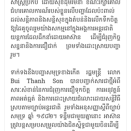
សាស្រ្តប្រកប ដោយសុខដុមរមនា ខណៈរក្សាគោល
ជំហរគោលការណ៍របស់ខ្លួនលើបញ្ហាដែលប៉ះពាល់
ដល់សន្តិភាពនិងសន្តិសុខក្នុងតំបន់និងលើកទឹកចិត្ត
ឱ្យដៃគូចូលរួមយ៉ាងសកម្មនៅក្នុងអង្គការអន្តរជាតិ
យន្តការដែលដឹកនាំដោយអាស៊ាន ដើម្បីជំរុញកិច្ច
សន្ទនានិងការជឿជាក់ ព្រមទាំងដោះស្រាយបញ្ហា
រួម។
ទាក់ទងនឹងបញ្ហាសមុទ្រខាងកើត រដ្ឋមន្ត្រី លោក
Bui Thanh Son បានបញ្ជាក់សារជាថ្មីអំពី
សារៈសំខាន់នៃការជំរុញការជឿទុកចិត្ត ការអនុវត្តន៍
ភាពអត់ធ្មត់ និងការដោះស្រាយជំលោះដោយសន្តិវិធី
ស្របតាមច្បាប់អន្តរជាតិ រួមទាំងអនុសញ្ញាស្តីពីច្បាប់
សមុទ្រ ឆ្នាំ ១៩៨២។ ទន្ទឹមជាមួយគ្នានោះ អាស៊ាន
ត្រូវបន្តសម្របសម្រួលយ៉ាងជិតស្និទ្ធជាមួយចិនដើម្បី