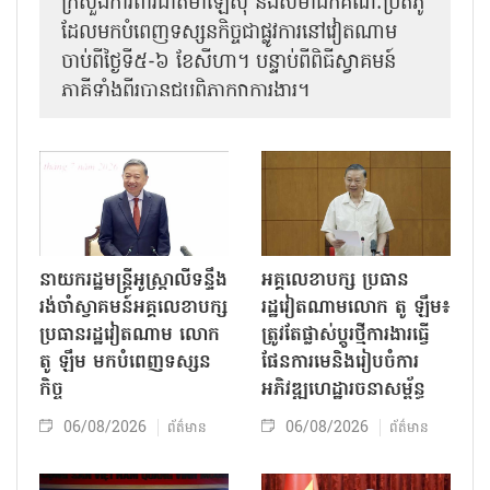
ក្រសួងការពារជាតិម៉ាឡេស៊ី និងសមាជិកគណៈប្រតិភូ
ដែលមកបំពេញទស្សនកិច្ចជាផ្លូវការនៅវៀតណាម
ចាប់ពីថ្ងៃទី៥-៦ ខែសីហា។ បន្ទាប់ពីពិធីស្វាគមន៍
ភាគីទាំងពីរបានជួបពិភាក្សាការងារ​។
នាយករដ្ឋមន្ត្រីអូស្ត្រាលីទន្ទឹង
អគ្គលេខាបក្ស ប្រធាន
រង់ចាំស្វាគមន៍អគ្គលេខាបក្ស
រដ្ឋវៀតណាមលោក តូ ឡឹម៖
ប្រធានរដ្ឋវៀតណាម លោក
ត្រូវតែផ្លាស់ប្ដូរថ្មីការងារធ្វើ
តូ ឡឹម មកបំពេញទស្សន
ផែនការមេនិងរៀបចំការ
កិច្ច
អភិវឌ្ឍហេដ្ឋារចនាសម្ព័ន្ធ
06/08/2026
06/08/2026
ព័ត៌មាន
ព័ត៌មាន