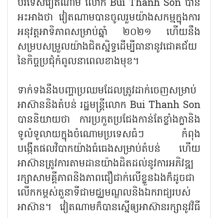
បរទេសវៀតណាម លោក Bui Thanh Son បាន
អះអាងថា វៀតណាមបានចូលរួមយ៉ាងសកម្មក្នុងការ
អនុវត្តអាទិភាពសម្រាប់ឆ្នាំ ២០២១ ហើយនឹង
សម្របសម្រួលយ៉ាងជិតស្និទ្ធដើម្បីធានានូវជោគជ័យ
នៃកិច្ចប្រជុំកំពូលនាពេលខាងមុខ។
ទាក់ទងនឹងបញ្ហាប្រឈមដែលត្រូវដាក់ចេញសម្រាប់
អាស៊ាននិងតំបន់ រដ្ឋមន្ត្រីលោក Bui Thanh Son
បាននិយាយថា ការប្រកួតប្រជែងកាន់តែខ្លាំងក្លានិង
ទូលំទូលាយក្នុងចំណោមប្រទេសធំៗ កំពុង
បង្កើតផលវិបាកយ៉ាងធំធេងសម្រាប់តំបន់ ហើយ
អាស៊ានត្រូវការតាមដានយ៉ាងដិតដល់នូវការអភិវឌ្ឍ
រក្សាសាមគ្គីភាពនិងភាពជឿជាក់លើខ្លួនឯងក៏ដូចជា
លើកកម្ពស់តួនាទីជាមជ្ឈមណ្ឌលនិងឯករាជ្យរបស់
អាស៊ាន។ វៀតណាមក៏បានស្នើឲ្យអាស៊ានរក្សានូវវិធី