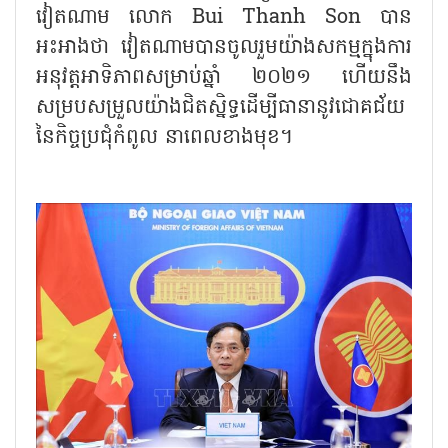
វៀតណាម លោក Bui Thanh Son បាន
អះអាងថា វៀតណាមបានចូលរួមយ៉ាងសកម្មក្នុងការ
អនុវត្តអាទិភាពសម្រាប់ឆ្នាំ ២០២១ ហើយនឹង
សម្របសម្រួលយ៉ាងជិតស្និទ្ធដើម្បីធានានូវជោគជ័យ
នៃកិច្ចប្រជុំកំពូល នាពេលខាងមុខ។