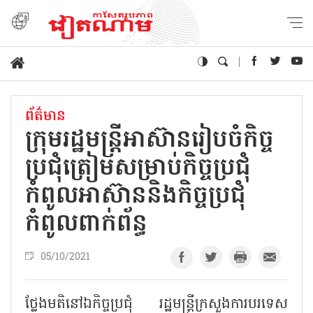
ព័ត៌មាន
ក្រុមរដ្ឋមន្ត្រីអាស៊ានរៀបចំកិច្ច
ប្រជុំត្រៀមសម្រាប់កិច្ចប្រជុំ
កំពូលអាស៊ាននិងកិច្ចប្រជុំ
កំពូលពាក់ព័ន្ធ
05/10/2021
ថ្លែងមតិនៅឯកិច្ចប្រជុំ រដ្ឋមន្ត្រីក្រសួងការបរទេស