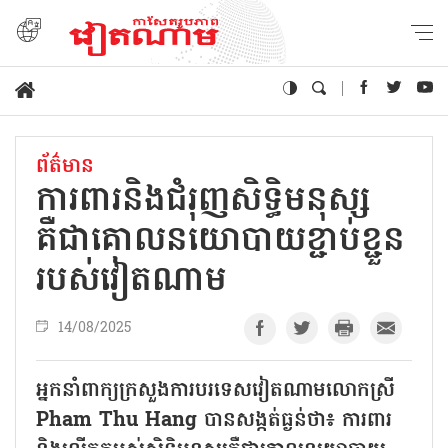
ព័ត៌មាន
ការពារនិងជំរុញសិទ្ធិមនុស្ស
គឺជាគោលនយោបាយខ្ជាប់ខ្ជួន
របស់វៀតណាម
14/08/2025
អ្នកនាំពាក្យក្រសួងការបរទេសវៀតណាមលោកស្រី
Pham Thu Hang បានសង្កត់ធ្ងន់ថា៖ ការពារ