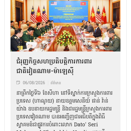
ជំរុញកិច្ចសហប្រតិបត្តិការការពារ
ជាតិវៀតណាម-ម៉ាឡេស៊ី
06/08/2026
ព័ត៌មាន
នា​ព្រឹកថ្ងៃទី៦ ខែសីហា នៅទីស្នាក់ការក្រសួងការពារ
ប្រទេស (ហាណូយ) នាយឧត្តមសេនីយ៍ ផាន់ វ៉ាន់
យ៉ាង ឧបនាយករដ្ឋមន្ត្រី និងជារដ្ឋមន្ត្រីក្រសួងការពារ
ប្រទេសវៀតណាម បានអញ្ជើញជាអធិបតីក្នុងពិធី
ស្វាគមន៍ជាផ្លូវការ​ចំពោះលោក Dato' Seri