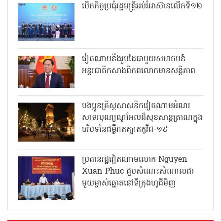
បើកកិច្ចប្រជុំរដ្ឋមន្ត្រីអប់រំអាស៊ានលើកទី១២
វៀតណាមនឹងរួមដៃជាមួយសហគមន៍
អន្តរជាតិកសាងពិភពលោកមានសន្តិភាព
បងប្អូនគ្រិស្តសាសនិកវៀតណាមអំណរ
សាទរបុណ្យណូអែលដ៏សុខសាន្តត្រាណក្នុង
បរិបទនៃជម្ងឺរាតត្បាតកូវីដ-១៩
ប្រធានរដ្ឋវៀតណាមលោក Nguyen
Xuan Phuc ជួបសំណេះសំណាលជា
មួយម្ចាស់ឆ្នោតនៅទីក្រុងហូជីមិញ