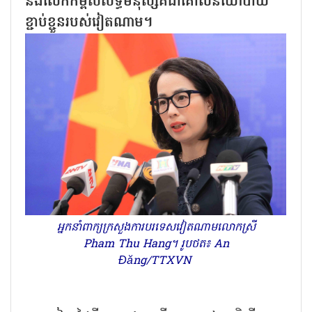
និងលើកកម្ពស់សិទ្ធិមនុស្សគឺជាគោលនយោបាយ
ខ្ជាប់ខ្ជួនរបស់វៀតណាម។
អ្នកនាំពាក្យក្រសួងការបរទេសវៀតណាមលោកស្រី
Pham Thu Hang។ រូបថត៖ An
Đăng/TTXVN