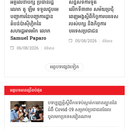
អគ្គលេខាបក្ស ប្រធានរដ្ឋ
សន្និសីទការទូត
លោក តូ ឡឹម ទទួលជួបមេ
លើកទី៣៣៖ សម័យប្រជុំ
បញ្ជាការនៃបញ្ជាការដ្ឋាន
ពេញអង្គស្តីពីកិច្ច​ការបរទេស
តំបន់ប៉ាស៊ីហ្វិកនៃ
របស់​បក្ស និងកិច្ច​ការ
សហរដ្ឋអាមេរិក លោក
បរទេសប្រជាជន
Samuel Paparo
05/08/2026
ព័ត៌មាន
06/08/2026
ព័ត៌មាន
អត្ថបទផ្សេងទៀត
អត្ថបទអានច្រើនបំផុត
បទប្បញ្ញត្តិស្តីពីការទប់ស្កាត់ការរាតត្បាតនៃ
ជំងឺ Covid-19 សម្រាប់ប្រជាជនដែល
ចូលមកប្រទេសវៀតណាម