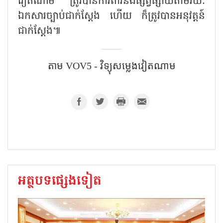
វៀតណាម ត្រូវបានការពារនិងផ្សព្វផ្សាយតាមរយៈ
ឯកសារច្បាប់ជាក់ស្តែង ហើយ ក៏ត្រូវបានអនុវត្តន៍
ជាក់ស្តែង៕
តាម​ VOV5 - វិទ្យុសម្លេងវៀតណាម
អត្ថបទផ្សេងទៀត