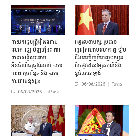
នាយករដ្ឋមន្ត្រីវៀតណាម
អគ្គលេខាបក្ស ប្រធាន
លោក ឡេ មិញហ៊ឹង៖ ការ
រដ្ឋវៀតណាមលោក តូ ឡឹម
ធានាសន្តិសុខតាម
នឹងអញ្ជើញបំពេញទស្សន
អ៊ីនធឺណិតត្រូវតែភ្ជាប់ «ការ
កិច្ចផ្លូវរដ្ឋនៅអូស្ត្រាលីនិង
ការពារប្រព័ន្ធ» និង «ការ
នូវែលសេឡង់
ការពារមនុស្ស»
06/08/2026
ព័ត៌មាន
06/08/2026
ព័ត៌មាន