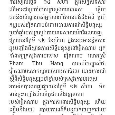
នារសៀលថ្ងៃទី ១៤ សីហា ក្នុងសន្និសីទសារ
ព័ត៌មានជាប្រចាំរបស់ក្រសួងការបរទេស ឆ្លើយ
តបនឹងសំណួររបស់អ្នកសារព័ត៌មានចង់ដឹងអំពី ប្រតិ
កម្មរបស់វៀតណាមចំពោះរបាយការណ៍សិទ្ធិមនុស្ស
ប្រចាំឆ្នាំរបស់ក្រសួងការបរទេសអាមេរិកដែលចេញ
ផ្សាយនៅថ្ងៃទី ១២ ខែសីហា ក្នុងនោះមានខ្លឹមសារ
ឆ្លុះបញ្ចាំងពីស្ថានភាពសិទ្ធិមនុស្សនៅវៀតណាម អ្នក
នាំពាក្យក្រសួងការបរទេស វៀតណាម លោកស្រី
Pham Thu Hang បានលើកច្បាស់ថា
វៀតណាមសោកស្តាយចំពោះការដែល របាយការណ៍
ស្តីពីសិទ្ធិមនុស្សប្រចាំឆ្នាំរបស់ក្រសួងការបរទេស
អាមេរិកបានចេញផ្សាយនាថ្ងៃទី ១២ សីហា មិន
ទាន់ឆ្លុះបញ្ជាំងពីសមិត្ថផលនិងវឌ្ឍនភាព
របស់វៀតណាម ក្នុងការការពារសិទ្ធិមនុស្ស ហើយ
ទន្ទឹមនឹងនោះ របាយការណ៍ក៏បន្តដាក់ចេញការវាយ