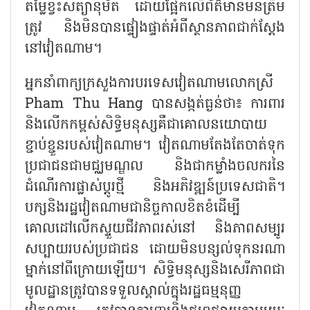
តម្លៃខ្វះសត្យានុម័ត ដោយផ្អែកលើព័ត៌មានមិនត្រឹម
ត្រូវ និងមិនបានផ្ទៀងផ្ទាត់អំពីស្ថានភាពជាក់ស្តែង
នៅវៀតណាម។
អ្នកនាំពាក្យក្រសួងការបរទេសវៀតណាមលោកស្រី
Pham Thu Hang បានសង្កត់ធ្ងន់ថា៖ ការពារ
និងលើកកម្ពស់សិទ្ធិមនុស្សគឺជាគោលនយោបាយ
ខ្ជាប់ខ្ជួនរបស់វៀតណាម។ វៀតណាមតែងតែចាត់ទុក
ប្រជាជនជាមជ្ឈមណ្ឌល និងជាកម្លាំងចលករនៃ
ដំណើរការផ្លាស់ប្តូរថ្មី និងអភិវឌ្ឍន៍ប្រទេសជាតិ។
បក្សនិងរដ្ឋវៀតណាមជានិច្ចកាលខិតខំដើម្បី
គោលដៅលើកស្ទួយជីវភាពរស់នៅ និងភាពសម្បូរ
សប្បាយរបស់ប្រជាជន ដោយមិនបន្សល់ទុកនរណា
ម្នាក់នៅពីក្រោយឡើយ។ សិទ្ធិមនុស្សនិងសេរីភាពជា
មូលដ្ឋានត្រូវបានទទួលស្គាល់ក្នុងរដ្ឋធម្មនុញ្ញ