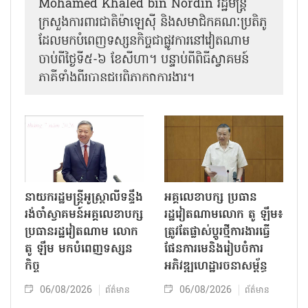
Mohamed Khaled bin Nordin រដ្ឋមន្ត្រី
ក្រសួងការពារជាតិម៉ាឡេស៊ី និងសមាជិកគណៈប្រតិភូ
ដែលមកបំពេញទស្សនកិច្ចជាផ្លូវការនៅវៀតណាម
ចាប់ពីថ្ងៃទី៥-៦ ខែសីហា។ បន្ទាប់ពីពិធីស្វាគមន៍
ភាគីទាំងពីរបានជួបពិភាក្សាការងារ​។
នាយករដ្ឋមន្ត្រីអូស្ត្រាលីទន្ទឹង
អគ្គលេខាបក្ស ប្រធាន
រង់ចាំស្វាគមន៍អគ្គលេខាបក្ស
រដ្ឋវៀតណាមលោក តូ ឡឹម៖
ប្រធានរដ្ឋវៀតណាម លោក
ត្រូវតែផ្លាស់ប្ដូរថ្មីការងារធ្វើ
តូ ឡឹម មកបំពេញទស្សន
ផែនការមេនិងរៀបចំការ
កិច្ច
អភិវឌ្ឍហេដ្ឋារចនាសម្ព័ន្ធ
06/08/2026
06/08/2026
ព័ត៌មាន
ព័ត៌មាន