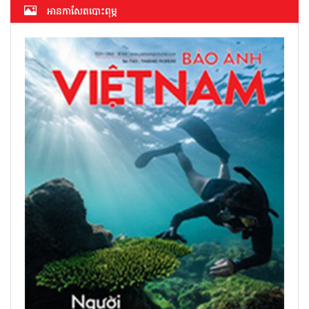
អាន​កាសែត​បោះពុម្ភ