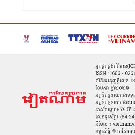
អ្នកផ្គត់ផ្គង់ព័ត៌មាន
ISSN : 1606 - 026
លិខិតអនុញ្ញត្តិលេខ
ខែមករា ឆ្នាំ២០២២
អគ្គនិពន្ធនាយករងទទួ
អគ្គនិពន្ធនាយករង៖ល
អាស័យដ្ឋាន៖ 79 វិថ
លេខទូរស័ព្ទ៖ (84-
អ៊ីម៉ែល ៖ vietn
រក្សាសិទ្ធិ © កាសែ