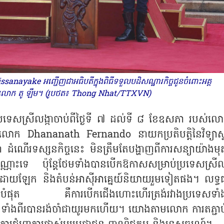
anayake អញ្ជើញជាអធិបតីក្នុងពិធីទទួលបដិសណ្ឋារកិច្ចជូនចំពោះអគ្គ
ាមលោក តូ ឡឹម។ (រូបថត៖ Thong Nhat/TTXVN)
ប្រទេសស្រីលង្កាចាប់ពីថ្ងៃទី ៧ ដល់ទី ៨ ខែឧសភា របស់លោ
លោក Dhananath Fernando នាយកប្រតិបត្តិនៃវិទ្យាស្
ដំណើរទស្សនកិច្ចនេះ មិនត្រឹមតែបង្ហាញពីការសន្យាយ៉ាងមុត
៉ុណ្ណោះទេ ប៉ុន្តែថែមទាំងបានបើកឱកាសសម្រាប់ប្រទេសស្រីលង
ាយដោយឡែក និងតំបន់អាស៊ីអាគ្នេយ៍និយាយរួមទៀតផង។ លទ្
ងទុកបំផុត គឺការបើកជើងហោះហើរត្រង់រវាងប្រទេសទាំង
ទាំងពីរបានរង់ចាំជាយូរមកហើយ។ យោងតាមលោក ការតភ្ជាប់ផ្