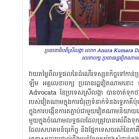
ប្រធានាធិបតីស្រីលង្កា លោក Anura Kumara Diss
លេខាបក្ស ប្រធានរដ្ឋវៀតណ
វាយតម្លៃពីលទ្ធផលនៃដំណើរទស្សនកិច្ចទៅកាន់
ឡឹម អគ្គលេខាបក្ស ប្រធានរដ្ឋវៀតណាមនោះ 
Advocata នៃប្រទេសស្រីលង្កា បានចាត់ទុកថា 
របស់វៀតណាមក្នុងការជំរុញទំនាក់ទំនងទ្វេភាគីប
ក្នុងការបង្កើនការតភ្ជាប់ជាមួយវៀតណាមនិយ
មួយក្នុងចំណោមលទ្ធផលដែលត្រូវបានគេរំពឹ
ដែលសហគមន៍ធុរកិច្ច និងផ្នែកទេសចរណ៍នៃភាគី