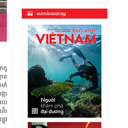
អាន​កាសែត​បោះពុម្ភ
កតូ
ថាន
មាំ
្កា
ធផល
ពីរ
លូវ