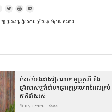
ក្ស ប្រធានរដ្ឋវៀតណាម ស្រីលង្កា ទីផ្សារវៀតណាម
ទំនាក់ទំនងរវាងវៀតណាម អូស្ត្រាលី និង
នូវែលសេឡង់នាំមកនូវអត្ថប្រយោជន៍ដល់គ្រប់
ភាគីទាំងអស់
07/08/2026
ព័ត៌មាន