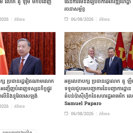
ាម លោក តូ ឡឹម មកបំពេញ
ផែនការមេនិងរៀបចំការអភិវឌ្ឍហេដ្ឋា
រចនាសម្ព័ន្ធ
2026
06/08/2026
ព័ត៌មាន
ព័ត៌មាន
បក្ស ប្រធានរដ្ឋវៀតណាមលោក
អគ្គលេខាបក្ស ប្រធានរដ្ឋលោក តូ ឡឹ
អញ្ជើញបំពេញទស្សនកិច្ចផ្លូវ
ទទួលជួបមេបញ្ជាការនៃបញ្ជាការដ្ឋាន
ត្រាលីនិងនូវែលសេឡង់
តំបន់ប៉ាស៊ីហ្វិកនៃសហរដ្ឋអាមេរិក 
Samuel Paparo
2026
ព័ត៌មាន
06/08/2026
ព័ត៌មាន