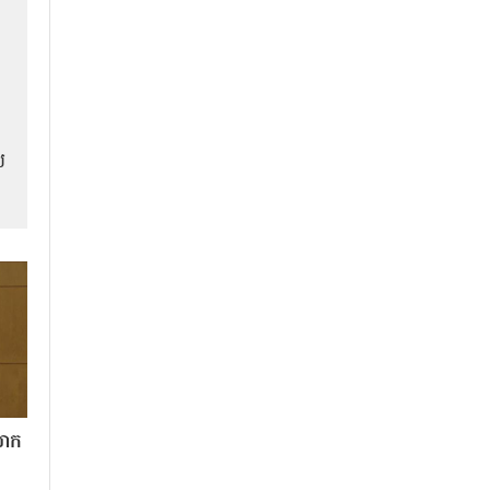
់
លោក