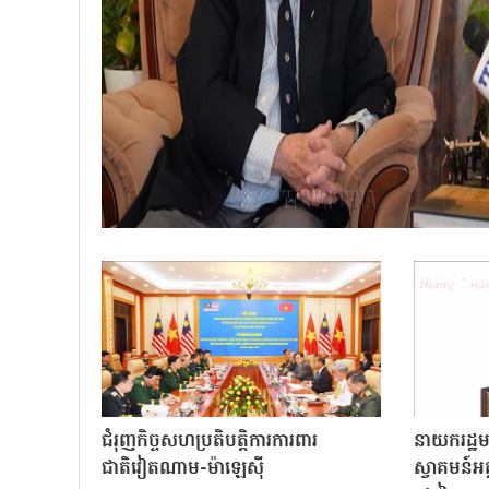
ជំរុញកិច្ចសហប្រតិបត្តិការការពារ
នាយករដ្ឋមន្ត
ជាតិវៀតណាម-ម៉ាឡេស៊ី
ស្វាគមន៍អ