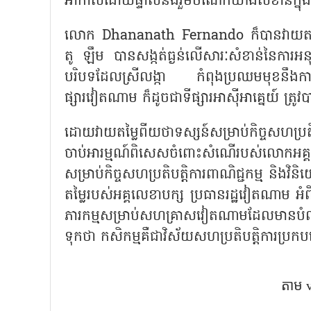
អាកាសដោយផ្ទាល់នឹងរួមចំណែកយ៉ាងសំខាន់ក្នុងកា
លោក Dhananath Fernando ក៏បានវាយតម្លៃ
តូ ឡឹម បានសង្កត់ធ្ងន់លើសារៈសំខាន់នៃការអនុ
បរិបទដែលស្រីលង្កា កំពុងប្រឈមមុខនឹងការល
ផ្សារវៀតណាម ក៏ដូចជាទីផ្សារអាស៊ីអាគ្នេយ៍ ត
ដោយវាយតម្លៃពីយថាទស្សន៍សម្រាប់កិច្ចសហប
ចាប់អារម្មណ៍ពិសេសចំពោះសំណើរបស់លោកអគ្គលេ
សម្រាប់កិច្ចសហប្រតិបត្តិការពាណិជ្ជកម្ម និង
តម្លៃរបស់អគ្គលេខាបក្ស ប្រធានរដ្ឋវៀតណាម អំព
ភារកម្មសម្រាប់សហគ្រាសវៀតណាមដែលមានបំ
ទុកថា កសិកម្មគឺជាវិស័យសហប្រតិបត្តិការប្
តាម 