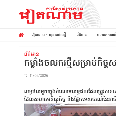
វៀតណាម - យុគសម័យថ្មី
ព័ត៌មាន
បទយកការណ
ព័ត៌មាន
កម្លាំងចលករថ្មីសម្រាប់កិច្
11/05/2026
លទ្ធផលមួយក្នុងចំណោមលទ្ធផលដែលត្រូវបានគេរ
ដែលសហគមន៍ធុរកិច្ច និងផ្នែកទេសចរណ៍នៃភាគ