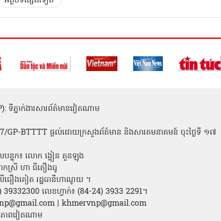
អត្ថបទផ្សេងទៀត
(ICP): ទីភ្នាក់ងារសារព័ត៌មានវៀតណាម
1
 137/GP-BTTTT ផ្តល់ដោយក្រសួងព័ត៌មាន និងសារគមនាគមន៍ ចុះថ្ងៃទី ១៧
លបន្ទុក៖ លោក ង្វៀន តួនឡុង
ោកស្រី ហា ធីតឿងធូ
ី លីធឿងគៀត រដ្ឋធានីហាណូយ ។
24) 39332300 លេខហ្វាក់៖ (84-24) 3933 2291។
amvnp@gmail.com | khmervnp@gmail.com
តរូបភាពវៀតណាម