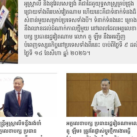
អូស្ត្រាលី និងនូវែលសេឡង់ គឺជាដៃគូយុទ្ធសាស្ត្រគ្រប់​ជ្រុង
ជ្រោយទាំង​ពីររបស់វៀតណាម ហើយនេះគឺជាទំនាក់ទំនងដ៏
សំខាន់មួយសម្រាប់ប្រទេសទាំងបី។ ទំនាក់ទំនងនេះ គ្រោង​
នឹងឈានដល់ដំណាក់កាលថ្មីមួយ នៅពេលដែលអគ្គលេខា
បក្ស ប្រធាន​រដ្ឋវៀតណាម លោក តូ ឡឹម នឹងអញ្ជើញ​
បំពេញទស្សនកិច្ច​នៅ​ប្រទេសទាំងពីរនេះ ចាប់ពីថ្ងៃទី ៩ ដល
ថ្ងៃទី ១៤ ខែសីហា ឆ្នាំ ២០២៦។
្រីអូស្ត្រាលីទន្ទឹងរង់ចាំ
អគ្គលេខាបក្ស ប្រធានរដ្ឋវៀតណាម
គ្គលេខាបក្ស ប្រធាន
តូ ឡឹម៖ ត្រូវតែផ្លាស់ប្ដូរថ្មីការងារធ្វើ