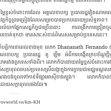
រជំរុញការផ្លាស់ប្តូរប្រជាជន ពាណិជ្ជកម្ម និងទេសចរណ៍។
ខ្ពស់ចំពោះការដែល អគ្គលេខាបក្ស ប្រធានរដ្ឋវៀតណាម
វត្តកិច្ចព្រមព្រៀងដែលសម្រេចបានប្រកបដោយប្រសិទ្ធភាព។ ក្
ំបាកផ្នែកសេដ្ឋកិច្ចជាច្រើននោះ ការពង្រីកការជ្រៀតចូ
្រូវបានចាត់ទុកថា មានសារៈសំខាន់ពិសេសសម្រាប់ប្រទេសនេះ។
្រតិបត្តិការនាពេលខាងមុខ លោក Dhananath Fernando 
ខាបក្ស ប្រធានរដ្ឋ តូ ឡឹម អំពីការបង្កើតក្របខ័ណ្ឌថ្មី
វិនិយោគរវាងប្រទេសទាំងពីរ។ លោកក៏បានវាយតម្លៃខ្ពស់ចំពោះកា
ីសក្តានុពលរបស់ប្រទេសស្រីលង្កាក្នុងការក្លាយជាមជ្ឈមណ្ឌលភ
ណងចង់ចូលទៅកាន់ទីផ្សារអាស៊ីខាងត្បូង។ លោកក៏បានច
រកបដោយសក្ដានុពលផងដែរ៕
vovworld.vn/km-KH