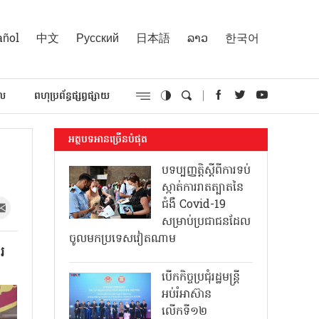
añol
中文
Русский
日本語
ລາວ
한국어
គល
ពហុប្រព័ន្ធផ្សព្វផ្សាយ
អត្ថបទអានច្រើនបំផុត
បទប្បញ្ញត្តិស្តីពីការទប់
ស្កាត់ការរាតត្បាតនៃ
ជំងឺ Covid-19
សម្រាប់ប្រជាជនដែល
ចូលមកប្រទេសវៀតណាម
រ
បើកកិច្ចប្រជុំរដ្ឋមន្ត្រី
អប់រំអាស៊ាន
លើកទី១២