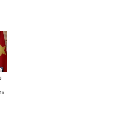
ម
លោក