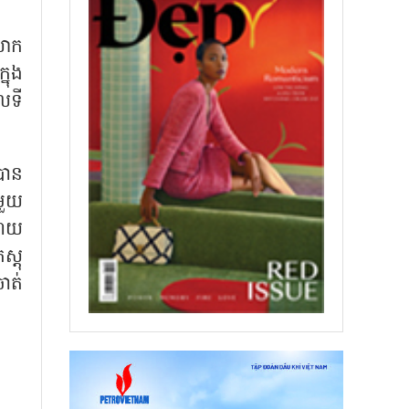
លោក
នុង
លទី
បាន
មួយ
រវាយ
ស្តុ
ាត់