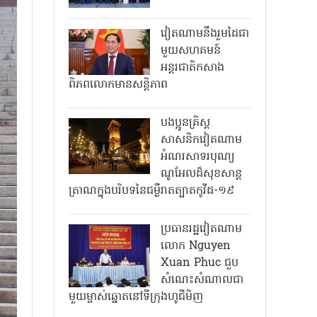
វៀតណាមនឹងរួមដៃជា
មួយសហគមន៍
អន្តរជាតិកសាង
ពិភពលោកមានសន្តិភាព
បងប្អូនគ្រិស្ត
សាសនិកវៀតណាម
អំណរសាទរបុណ្យ
ណូអែលដ៏សុខសាន្ត
ត្រាណក្នុងបរិបទនៃជម្ងឺរាតត្បាតកូវីដ-១៩
ប្រធានរដ្ឋវៀតណាម
លោក Nguyen
Xuan Phuc ជួប
សំណេះសំណាលជា
មួយម្ចាស់ឆ្នោតនៅទីក្រុងហូជីមិញ