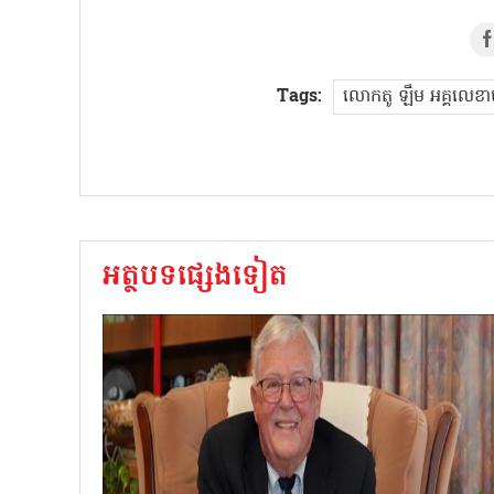
Tags:
លោកតូ ឡឹម អគ្គលេខាប
អត្ថបទផ្សេងទៀត