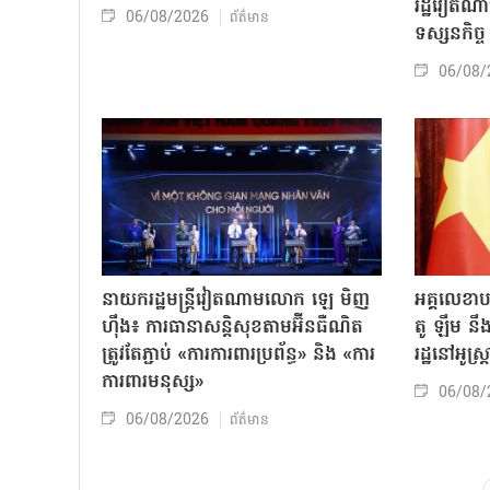
រដ្ឋវៀតណ
06/08/2026
ព័ត៌មាន
ទស្សនកិច្ច
06/08/
នាយករដ្ឋមន្ត្រីវៀតណាមលោក ឡេ មិញ
អគ្គលេខា
ហ៊ឹង៖ ការធានាសន្តិសុខតាមអ៊ីនធឺណិត
តូ ឡឹម នឹង
ត្រូវតែភ្ជាប់ «ការការពារប្រព័ន្ធ» និង «ការ
រដ្ឋនៅអូស្
ការពារមនុស្ស»
06/08/
06/08/2026
ព័ត៌មាន