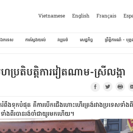
Vietnamese
English
Français
Esp
៍ឯកទេស
ការស្វែងយល់
វប្បធម៌
សេដ្ឋកិច្ច
ព្រឹត្តិការណ៍ - បុគ្
ចសហប្រតិបត្តិការវៀតណាម-ស្រីលង្កា
ំពឹងទុកបំផុត គឺការបើកជើងហោះហើរត្រង់រវាងប្រទេសទាំងពី
ីទាំងពីរបានរង់ចាំជាយូរមកហើយ។