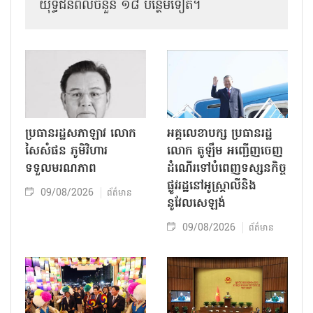
យុទ្ធជនពលីចំនួន ១៨ បន្ថែមទៀត។
ប្រធានរដ្ឋសភាឡាវ លោក
អគ្គលេខាបក្ស ប្រធានរដ្ឋ
សៃសំផន ភូមិវិហារ
លោក តូឡឹម អញ្ជើញចេញ
ទទួលមរណភាព
ដំណើរទៅបំពេញទស្សនកិច្ច
ផ្លូវរដ្ឋនៅអូស្ត្រាលីនិង
09/08/2026
ព័ត៌មាន
នូវែលសេឡង់
09/08/2026
ព័ត៌មាន