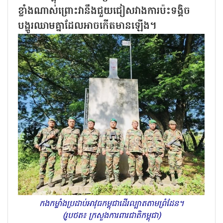
ខ្លាំងណាស់ព្រោះវានឹងជួយជៀសវាងការប៉ះទង្គិច
បង្ហូរឈាមគ្នាដែលអាចកើតមានឡើង។
កងកម្លាំងប្រដាប់អាវុធកម្ពុជាដើរល្បាតតាមព្រំដែន។
(រូបថត៖ ក្រសួងការពារជាតិកម្ពុជា)