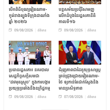
បើកពិធីបុណ្យវៀតណាម-
បន្តសម័យប្រជុំវិសាមញ្ញ
កូរ៉េខាងត្បូងទីក្រុងដាណាំង
លើកដំបូងនៃរដ្ឋសភានីតិ
ឆ្នាំ ២០២៦
កាលទី១៦
09/08/2026
09/08/2026
ព័ត៌មាន
ព័ត៌មាន
ប្រធានរដ្ឋសភា៖ នគរបាល
ជំរុញភាពជាដៃគូយុទ្ធសាស្ត្រ
សេដ្ឋកិច្ចសក្តិសមជា
គ្រប់ជ្រុងជ្រោយវៀតណាម-
“ដាវមុតស្រួច” ក្នុងការបង្ការ
ថៃ ឲ្យកាន់តែជាក់ស្ដែងនិង
ប្រយុទ្ធប្រឆាំងនឹងឧក្រិដ្ឋកម្ម
មានប្រសិទ្ធភាព
09/08/2026
07/08/2026
ព័ត៌មាន
ព័ត៌មាន