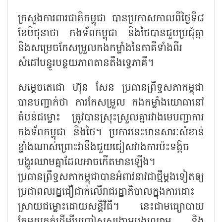
ក្រសួងការពារជាតិកម្ពុជា បានប្រកាសកាលពីថ្ងៃទី៨
ខែមិថុនាថា កងទ័ពកម្ពុជា និងថៃបានជួបប្រជុំគ្នា
និងសម្រេចកែសម្រួលកងកម្លាំងនៃភាគីទាំងពីរ
សំដៅបន្ធូរបន្ថយភាពតានតឹងទ្វេភាគី។
សម្តេចតេជោ ហ៊ុន សែន ប្រធានព្រឹទ្ធសភាកម្ពុជា
បានបញ្ជាក់ថា ការកែសម្រួល កងកម្លាំងយោធានៅ
តំបន់ជម្លោះ ត្រូវបានស្រុះស្រួលគ្នារវាងមេបញ្ជាការ
កងទ័ពកម្ពុជា និងថៃ។ ប្រការនេះមានសារៈសំខាន់
ខ្លាំងណាស់ព្រោះវានឹងជួយជៀសវាងការប៉ះទង្គិច
បង្ហូរឈាមគ្នាដែលអាចកើតមានឡើង។
ប្រធានព្រឹទ្ធសភាកម្ពុជាបានអំពាវនាវជាថ្មីម្តងទៀតឲ្យ
ប្រជាពលរដ្ឋជឿជាក់លើរាជរដ្ឋាភិបាលក្នុងការដោះ
ស្រាយជម្លោះដោយសន្តិវិធី។ នេះជាមធ្យោបាយ
តែមួយគត់ដើម្បីបញ្ចៀសសង្គ្រាមបង្ហូរឈាម និង