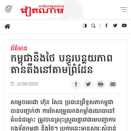
ព័ត៌មាន
កម្ពុជានិងថៃ បន្ធូរបន្ថយភាព
តានតឹងនៅតាមព្រំដែន
11/06/2025
សម្តេចតេជោ ហ៊ុន សែន ប្រធានព្រឹទ្ធសភាកម្ពុជា
បានបញ្ជាក់ថា ការកែសម្រួលកងកម្លាំងយោធានៅ
តំបន់ជម្លោះ ត្រូវបានស្រុះស្រួលគ្នារវាងមេបញ្ជាការ
កងទ័ពកម្ពុជា និងថៃ។ ប្រការនេះមានសារៈសំខាន់