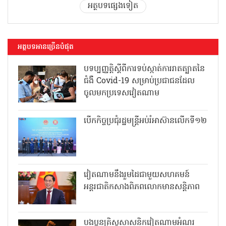
អត្ថបទផ្សេងទៀត
អត្ថបទអានច្រើនបំផុត
បទប្បញ្ញត្តិស្តីពីការទប់ស្កាត់ការរាតត្បាតនៃ
ជំងឺ Covid-19 សម្រាប់ប្រជាជនដែល
ចូលមកប្រទេសវៀតណាម
បើកកិច្ចប្រជុំរដ្ឋមន្ត្រីអប់រំអាស៊ានលើកទី១២
វៀតណាមនឹងរួមដៃជាមួយសហគមន៍
អន្តរជាតិកសាងពិភពលោកមានសន្តិភាព
បងប្អូនគ្រិស្តសាសនិកវៀតណាមអំណរ