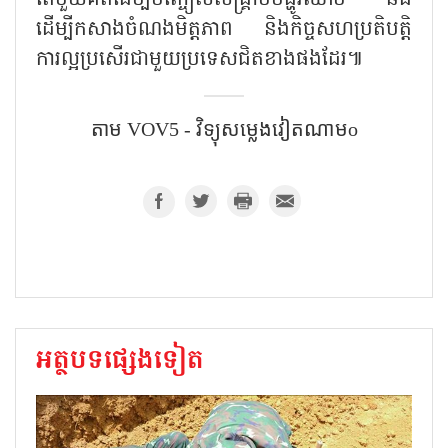
ដើម្បីកសាងចំណងមិត្តភាព និងកិច្ចសហប្រតិបត្តិ
ការល្អប្រសើរជាមួយប្រទេសជិតខាងផងដែរ៕
តាម​ VOV5 - វិទ្យុសម្លេងវៀតណាមo
អត្ថបទផ្សេងទៀត