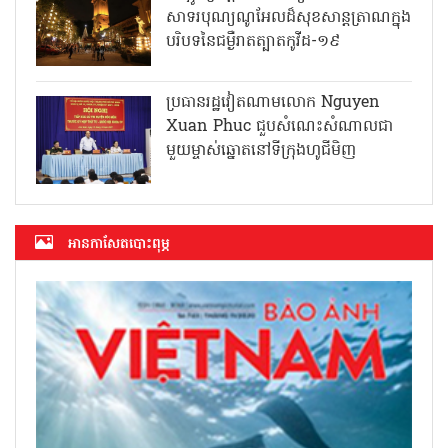
សាទរបុណ្យណូអែលដ៏សុខសាន្តត្រាណក្នុង
បរិបទនៃជម្ងឺរាតត្បាតកូវីដ-១៩
ប្រធានរដ្ឋវៀតណាមលោក Nguyen
Xuan Phuc ជួបសំណេះសំណាលជា
មួយម្ចាស់ឆ្នោតនៅទីក្រុងហូជីមិញ
អាន​កាសែត​បោះពុម្ភ