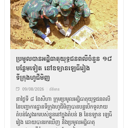
ប្រមូលបានអដ្ឋិធាតុយុទ្ធជនពលីចំនួន ១៨
បន្ថែមទៀត នៅឧទ្យានឡេធីរៀង
ទីក្រុងហូជីមិញ
09/08/2026
ព័ត៌មាន
នាថ្ងៃទី ៨ ខែសីហា ក្រុមប្រមូលអដ្ឋិធាតុយុទ្ធជនពលី
នៃបញ្ជាការដ្ឋានទីក្រុងហូជីមិញបានបន្តបើកទូលាយ
តំបន់ស្វែងរករបស់ខ្លួននៅក្នុងតំបន់ B នៃឧទ្យាន ឡេធី
រៀង ដោយបានរកឃើញ និងប្រមូលអដ្ឋិធាតុ