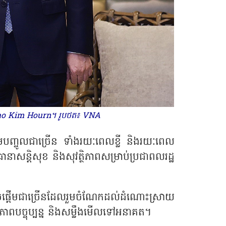
ក Kao Kim Hourn។ រូបថត៖ VNA
រួមបញ្ចូលជាច្រើន ទាំងរយៈពេលខ្លី និងរយៈពេល
នាសន្តិសុខ និងសុវត្ថិភាពសម្រាប់ប្រជាពលរដ្ឋ
ផ្តួចផ្តើមជាច្រើនដែលរួមចំណែកដល់ដំណោះស្រាយ
នភាពបច្ចុប្បន្ន និងសម្លឹងមើលទៅអនាគត។