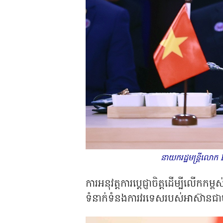
នាយករដ្ឋមន្ត្រីលោ
ការអនុវត្តការប្តេជ្ញាចិត្តដើម្បីលើ
ទំនាក់ទំនងការវរទេសរបស់អាស៊ានជា