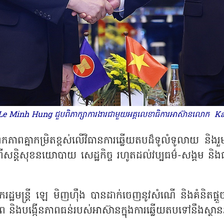
ោក Le Minh Hung ជួបពិភាក្សាការងារជាមួយអគ្គលេខាធិការអាស៊ានលោ
ភាពគ្នាកម្រិត​ខ្ពស់​លើវិធានការឆ្លើយតបដ៏ទូលំទូលាយ និង
ីសន្តិសុខនយោបាយ សេដ្ឋកិច្ច រហូតដល់វប្បធម៌-សង្គម និងធា
ាយករដ្ឋមន្ត្រី ឡេ មិញហ៊ឹង បានដាក់ចេញនូវសំណើ និងគំនិត
ីភាព និងបង្កើនភាពធន់របស់អាស៊ានក្នុងការឆ្លើយតបទៅនឹងស្ថា