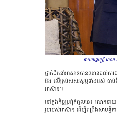
នាយករដ្ឋមន្ត្រី ល
ថ្នាក់ដឹកនាំអាស៊ានបានឈានដល់ការឯក
វែង លើគ្រប់សសរស្តម្ភទាំងអស់ ចាប់ព
អាស៊ាន។
នៅក្នុងកិច្ចប្រជុំកំពូលនេះ លោកន
រួមរបស់អាស៊ាន ដើម្បីពង្រឹងសាមគ្គ