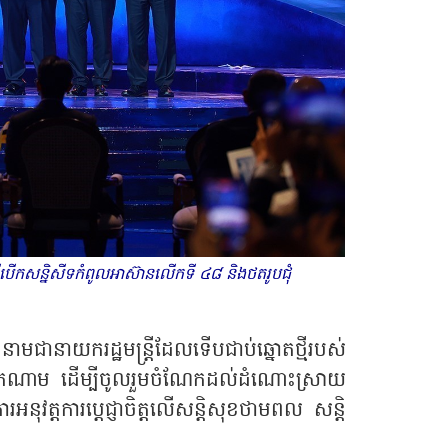
ីបើកសន្និសីទកំពូលអាស៊ានលើកទី ៤៨ និងថតរូបជុំ
ាយករដ្ឋមន្ត្រីដែលទើបជាប់ឆ្នោតថ្មីរបស់
់វៀតណាម ដើម្បីចូលរួមចំណែកដល់ដំណោះស្រាយ
ត្តការប្តេជ្ញាចិត្តលើសន្តិសុខថាមពល សន្តិ