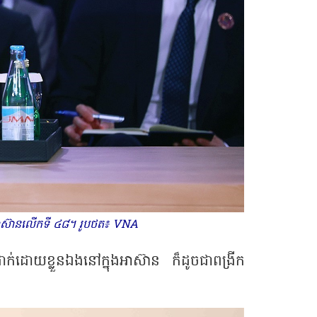
ូលអាស៊ានលើកទី ៤៨។ រូបថត៖ VNA
ដែលដាក់ដោយខ្លួនឯងនៅក្នុងអាស៊ាន ក៏ដូចជាពង្រីក