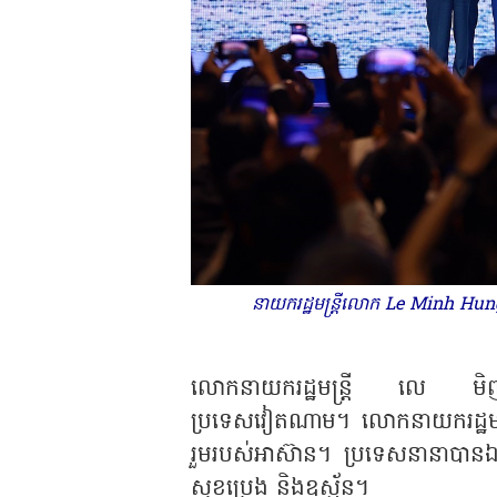
នាយករដ្ឋមន្ត្រីលោក Le Minh Hung
លោកនាយករដ្ឋមន្ត្រី លេ មិញហ៊ុ
ប្រទេសវៀតណាម។ លោកនាយករដ្ឋមន្ត
រួមរបស់អាស៊ាន។ ប្រទេសនានាបានឯកភ
សុខប្រេង និងឧស្ម័ន។