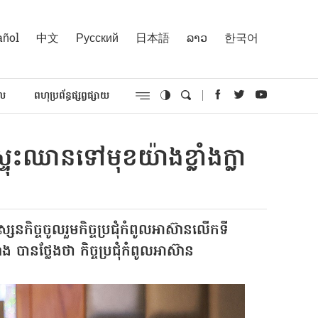
añol
中文
Русский
日本語
ລາວ
한국어
គល
ពហុប្រព័ន្ធផ្សព្វផ្សាយ
្ទុះឈានទៅមុខយ៉ាងខ្លាំងក្លា
កិច្ចចូលរួមកិច្ចប្រជុំកំពូលអាស៊ានលើកទី
ង បានថ្លែងថា កិច្ចប្រជុំកំពូលអាស៊ាន