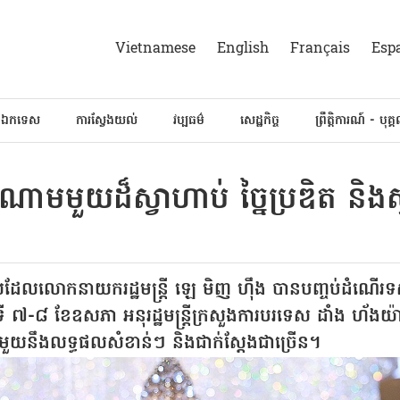
Vietnamese
English
Français
Esp
៍ឯកទេស
ការស្វែងយល់
វប្បធម៌
សេដ្ឋកិច្ច
ព្រឹត្តិការណ៍ - បុគ្
ណាមមួយដ៏ស្វាហាប់ ច្នៃប្រឌិត និងស
ែលលោកនាយករដ្ឋមន្ត្រី ឡេ មិញ ហ៊ឹង បានបញ្ចប់ដំណើរទស្សន
ងៃទី ៧-៨ ខែឧសភា អនុរដ្ឋមន្ត្រីក្រសួងការបរទេស ដាំង ហ័ងយ៉ា
ួយនឹងលទ្ធផលសំខាន់ៗ និងជាក់ស្តែងជាច្រើន។