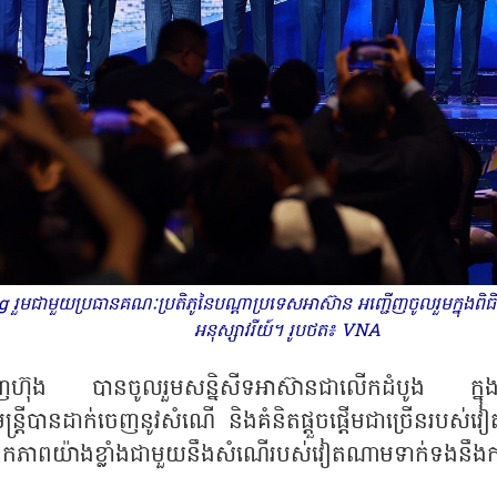
 រួមជាមួយប្រធានគណៈប្រតិភូនៃបណ្តាប្រទេសអាស៊ាន អញ្ជើញចូលរួមក្នុងពិធ
អនុស្សាវរីយ៍។ រូបថត៖ VNA
ង បានចូលរួមសន្និសីទអាស៊ានជាលើកដំបូង ក្នុងនាមជាន
្រីបានដាក់ចេញនូវសំណើ និងគំនិតផ្តួចផ្តើមជាច្រើនរបស
ាពយ៉ាងខ្លាំងជាមួយនឹងសំណើរបស់វៀតណាម​​ទាក់ទងនឹងការអនុវ