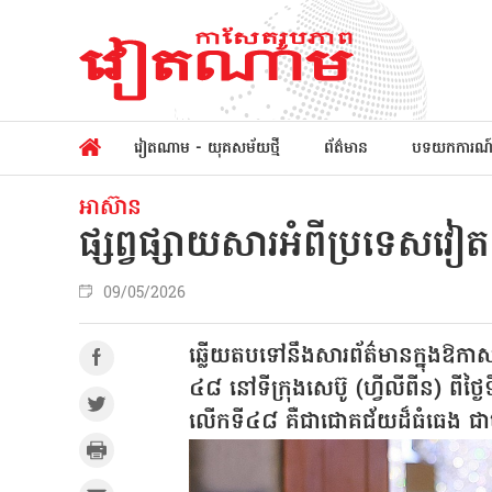
វៀតណាម - យុគសម័យថ្មី
ព័ត៌មាន
បទយកការណ
អាស៊ាន
ផ្សព្វផ្សាយសារអំពីប្រទេសវៀត
09/05/2026
ឆ្លើយតបទៅនឹងសារព័ត៌មានក្នុងឱកាសដ
៤៨ នៅទីក្រុងសេប៊ូ (ហ្វីលីពីន) ពីថ្
លើកទី៤៨ គឺជាជោគជ័យដ៏ធំធេង ជាម