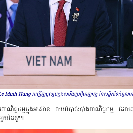
ក Le Minh Hung អញ្ជើញចូលរួមក្នុងសម័យប្រជុំពេញអង្គ នៃសន្និសីទកំព
កកម្ពស់ពាណិជ្ជកម្មក្នុងអាស៊ាន លុបបំបាត់របាំងពាណិជ្ជកម្ម 
មួយដៃគូ”។