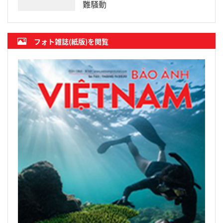
難騒動
フォト雑誌(紙版)を閲覧