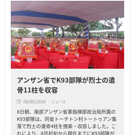
アンザン省でK93部隊が烈士の遺
骨11柱を収容
08/08/2026
ニュース
8日朝、南部アンザン省軍指揮部政治局所属の
K93部隊は、同省トーチトン村トートゥアン集
落で烈士の遺骨4柱を捜索・収容しました。こ
れにより、8月初旬から現在までにK93部隊が