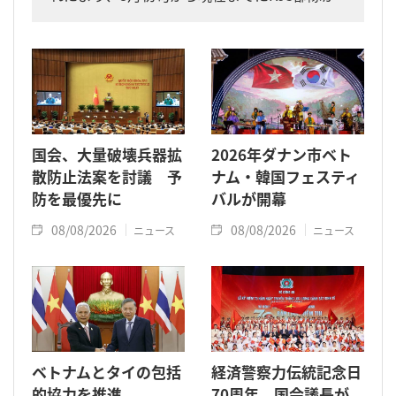
同省内で収容した遺骨は計11柱となりまし
た。
国会、大量破壊兵器拡
2026年ダナン市ベト
散防止法案を討議 予
ナム・韓国フェスティ
防を最優先に
バルが開幕
08/08/2026
08/08/2026
ニュース
ニュース
ベトナムとタイの包括
経済警察力伝統記念日
的協力を推進
70周年、国会議長が