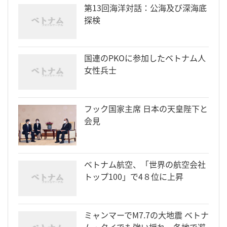
第13回海洋対話：公海及び深海底
探検
国連のPKOに参加したベトナム人
女性兵士
フック国家主席 日本の天皇陛下と
会見
ベトナム航空、「世界の航空会社
トップ100」で4８位に上昇
ミャンマーでM7.7の大地震 ベトナ
ム・タイでも強い揺れ、各地で避