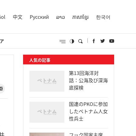
ñol
中文
Русский
ລາວ
ភាសាខ្មែរ
한국어
ア
人気の記事
第13回海洋対
話：公海及び深海
底探検
国連のPKOに参加
したベトナム人女
性兵士
・
共
フック国家主席