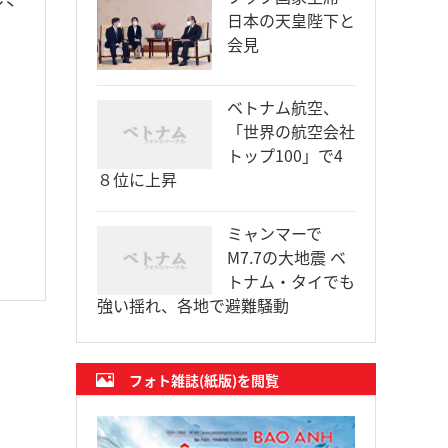
日本の天皇陛下と
会見
ベトナム航空、
「世界の航空会社
トップ100」で4
８位に上昇
ミャンマーで
M7.7の大地震 ベ
トナム・タイでも
強い揺れ、各地で避難騒動
フォト雑誌(紙版)を閲覧