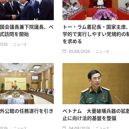
国会議長兼下院議長、ベ
トー・ラム書記長・国家主席
式訪問を開始
学的で実行しやすい党規約の
を求める
2026
ニュース
05/08/2026
ニュース
外公館の任務遂行を引き
ベトナム 大量破壊兵器の拡
止に向け法的基盤を整備
2026
04/08/2026
ニュース
ニュース