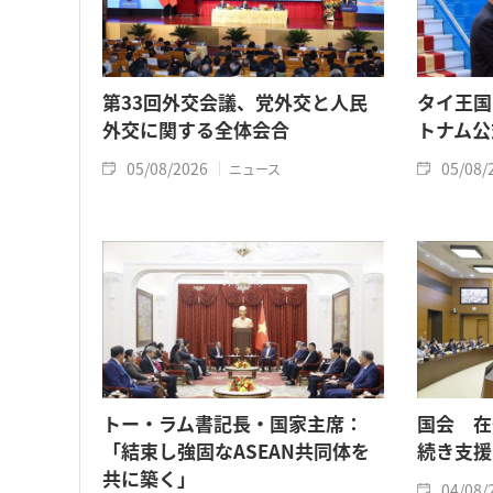
第33回外交会議、党外交と人民
タイ王国
外交に関する全体会合
トナム公
05/08/2026
05/08/
ニュース
トー・ラム書記長・国家主席：
国会 在
「結束し強固なASEAN共同体を
続き支援
共に築く」
04/08/