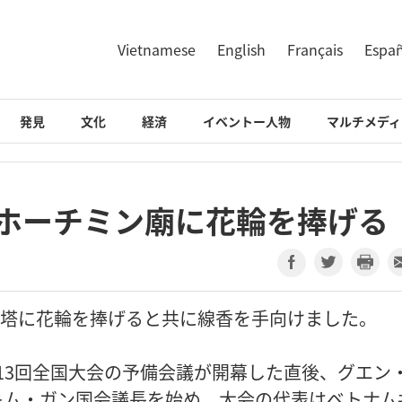
Vietnamese
English
Français
Espa
発見
文化
経済
イベントー人物
マルチメディ
、ホーチミン廟に花輪を捧げる
の記念塔に花輪を捧げると共に線香を手向けました。
13回全国大会の予備会議が開幕した直後、グエン
キム・ガン国会議長を始め、大会の代表はベトナム