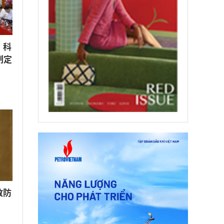
、科
制定
散防