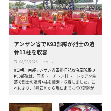
アンザン省でK93部隊が烈士の遺
骨11柱を収容
08/08/2026
ニュース
8日朝、南部アンザン省軍指揮部政治局所属の
K93部隊は、同省トーチトン村トートゥアン集
落で烈士の遺骨4柱を捜索・収容しました。こ
れにより、8月初旬から現在までにK93部隊が
同省内で収容した遺骨は計11柱となりまし
た。