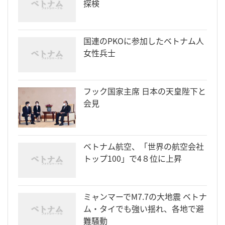
探検
国連のPKOに参加したベトナム人
女性兵士
フック国家主席 日本の天皇陛下と
会見
ベトナム航空、「世界の航空会社
トップ100」で4８位に上昇
ミャンマーでM7.7の大地震 ベトナ
ム・タイでも強い揺れ、各地で避
難騒動