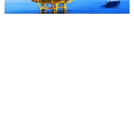
通信提供機関(ICP) : ベトナム通信社 | ISSN : 1606-0261
許認可番号 : 137/GP-BTTTT文化通信省により2022年3月
17日に提供された。
管理機関 : ベトナム通信社
副編集長代理：グエン・トゥアン・ロン