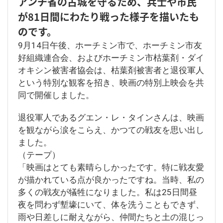
アンチ省の古城を守るため、兵士や市民
が81日間にわたり戦った様子を描いたも
のです。
9月14日午後、ホーチミン市で、ホーチミン市友
好組織連合会、およびホーチミン市枯葉剤・ダイ
オキシン被害者協会は、枯葉剤被害者と退役軍人
という特別な観客を招き、映画の特別上映会を共
同で開催しました。
退役軍人であるグエン・レ・タインさんは、映画
を観ながら涙をこらえ、かつての戦友を思い出し
ました。
（テープ）
「映画はとても素晴らしかったです。特に戦友愛
が描かれている点が良かったですね。当時、私の
多くの戦友が犠牲になりました。私は25日間昼
夜を問わず塹壕にいて、体を洗うこともできず、
雨や日差しに耐えながら、仲間たちと土の混じっ