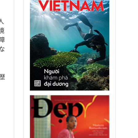
人
境
障
な
歴