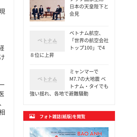
日本の天皇陛下と
現
会見
ベトナム航空、
「世界の航空会社
経
トップ100」で4
８位に上昇
け
ミャンマーで
M7.7の大地震 ベ
ー
トナム・タイでも
医
強い揺れ、各地で避難騒動
、
相
フォト雑誌(紙版)を閲覧