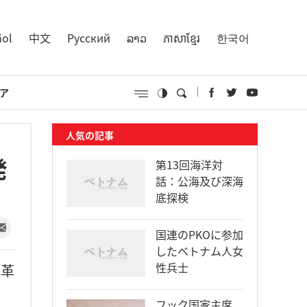
ñol
中文
Русский
ລາວ
ភាសាខ្មែរ
한국어
ア
人気の記事
発
第13回海洋対
話：公海及び深海
底探検
国連のPKOに参加
したベトナム人女
性兵士
業革
フック国家主席