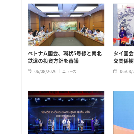
ベトナム国会、環状5号線と南北
タイ国会
鉄道の投資方針を審議
交関係樹
06/08/2026
06/08/
ニュース