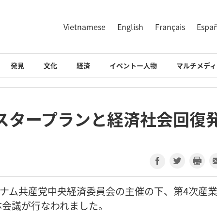
Vietnamese
English
Français
Espa
発見
文化
経済
イベントー人物
マルチメディ
スタープランと経済社会回復
、ベトナム共産党中央経済委員会の主催の下、第4次産
体会議が行なわれました。