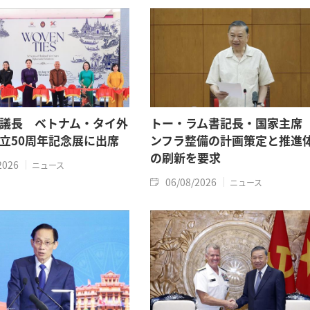
議長 ベトナム・タイ外
トー・ラム書記長・国家主席
立50周年記念展に出席
ンフラ整備の計画策定と推進
の刷新を要求
2026
ニュース
06/08/2026
ニュース