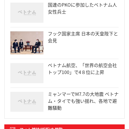
国連のPKOに参加したベトナム人
女性兵士
フック国家主席 日本の天皇陛下と
会見
ベトナム航空、「世界の航空会社
トップ100」で4８位に上昇
ミャンマーでM7.7の大地震 ベトナ
ム・タイでも強い揺れ、各地で避
難騒動