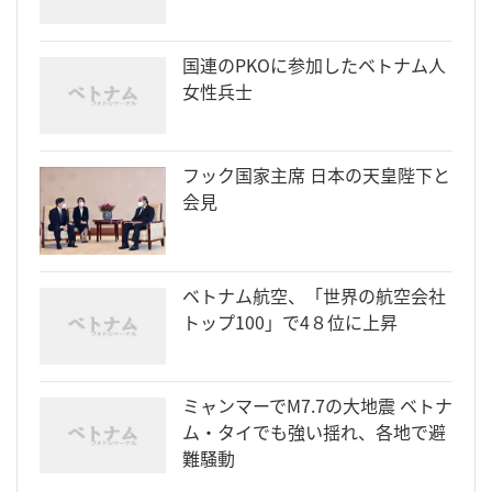
国連のPKOに参加したベトナム人
女性兵士
フック国家主席 日本の天皇陛下と
会見
ベトナム航空、「世界の航空会社
トップ100」で4８位に上昇
ミャンマーでM7.7の大地震 ベトナ
ム・タイでも強い揺れ、各地で避
難騒動