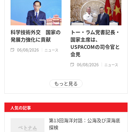
科学技術外交 国家の
トー・ラム党書記長・
発展力強化に貢献
国家主席は、
USPACOMの司令官と
06/08/2026
ニュース
会見
06/08/2026
ニュース
もっと見る
人気の記事
第13回海洋対話：公海及び深海底
探検