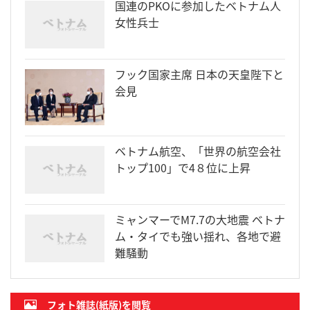
国連のPKOに参加したベトナム人
女性兵士
フック国家主席 日本の天皇陛下と
会見
ベトナム航空、「世界の航空会社
トップ100」で4８位に上昇
ミャンマーでM7.7の大地震 ベトナ
ム・タイでも強い揺れ、各地で避
難騒動
フォト雑誌(紙版)を閲覧