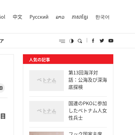
ñol
中文
Русский
ລາວ
ភាសាខ្មែរ
한국어
ア
人気の記事
第13回海洋対
話：公海及び深海
底探検
国連のPKOに参加
したベトナム人女
を目
性兵士
フック国家主席