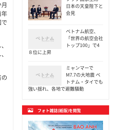
か月
日本の天皇陛下と
前年
会見
国で
ベトナム航空、
「世界の航空会社
し、
トップ100」で4
８位に上昇
し、
ミャンマーで
M7.7の大地震 ベ
省の
トナム・タイでも
強い揺れ、各地で避難騒動
フォト雑誌(紙版)を閲覧