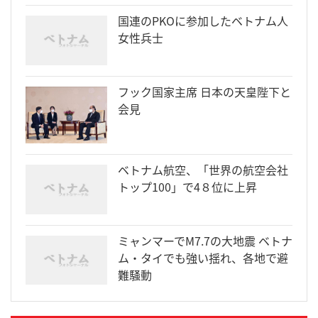
国連のPKOに参加したベトナム人
女性兵士
フック国家主席 日本の天皇陛下と
会見
ベトナム航空、「世界の航空会社
トップ100」で4８位に上昇
ミャンマーでM7.7の大地震 ベトナ
ム・タイでも強い揺れ、各地で避
難騒動