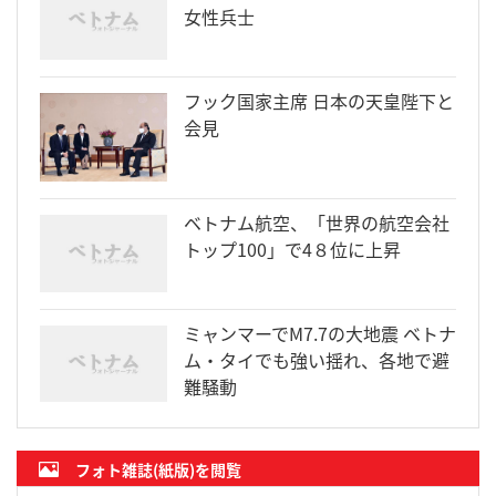
女性兵士
フック国家主席 日本の天皇陛下と
会見
ベトナム航空、「世界の航空会社
トップ100」で4８位に上昇
ミャンマーでM7.7の大地震 ベトナ
ム・タイでも強い揺れ、各地で避
難騒動
フォト雑誌(紙版)を閲覧