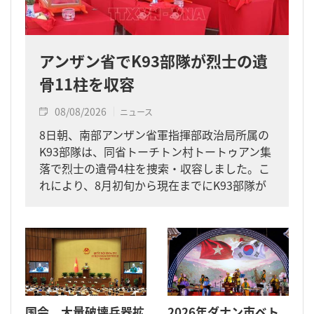
アンザン省でK93部隊が烈士の遺
骨11柱を収容
08/08/2026
ニュース
8日朝、南部アンザン省軍指揮部政治局所属の
K93部隊は、同省トーチトン村トートゥアン集
落で烈士の遺骨4柱を捜索・収容しました。こ
れにより、8月初旬から現在までにK93部隊が
同省内で収容した遺骨は計11柱となりまし
た。
国会、大量破壊兵器拡
2026年ダナン市ベト