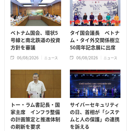
ベトナム国会、環状5
タイ国会議長 ベトナ
号線と南北鉄道の投資
ム・タイ外交関係樹立
方針を審議
50周年記念展に出席
06/08/2026
06/08/2026
ニュース
ニュース
トー・ラム書記長・国
サイバーセキュリティ
家主席 インフラ整備
の日、首相が「システ
の計画策定と推進体制
ムと人の保護」の連携
の刷新を要求
を訴える