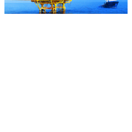
通信提供機関(ICP) : ベトナム通信社 | ISSN : 1606-0261
許認可番号 : 137/GP-BTTTT文化通信省により2022年3月
17日に提供された。
管理機関 : ベトナム通信社
副編集長代理：グエン・トゥアン・ロン