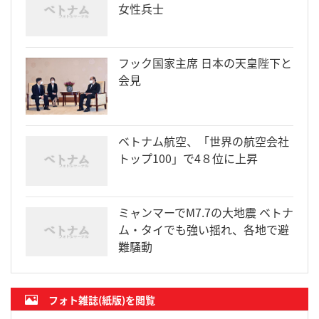
女性兵士
フック国家主席 日本の天皇陛下と
会見
ベトナム航空、「世界の航空会社
トップ100」で4８位に上昇
ミャンマーでM7.7の大地震 ベトナ
ム・タイでも強い揺れ、各地で避
難騒動
フォト雑誌(紙版)を閲覧