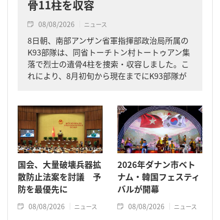
骨11柱を収容
08/08/2026
ニュース
8日朝、南部アンザン省軍指揮部政治局所属の
K93部隊は、同省トーチトン村トートゥアン集
落で烈士の遺骨4柱を捜索・収容しました。こ
れにより、8月初旬から現在までにK93部隊が
同省内で収容した遺骨は計11柱となりまし
た。
国会、大量破壊兵器拡
2026年ダナン市ベト
散防止法案を討議 予
ナム・韓国フェスティ
防を最優先に
バルが開幕
08/08/2026
08/08/2026
ニュース
ニュース