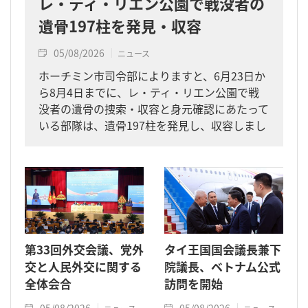
レ・ティ・リエン公園で戦没者の
遺骨197柱を発見・収容
05/08/2026
ニュース
ホーチミン市司令部によりますと、6月23日か
ら8月4日までに、レ・ティ・リエン公園で戦
没者の遺骨の捜索・収容と身元確認にあたって
いる部隊は、遺骨197柱を発見し、収容しまし
た。
第33回外交会議、党外
タイ王国国会議長兼下
交と人民外交に関する
院議長、ベトナム公式
全体会合
訪問を開始