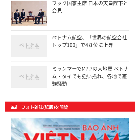
フック国家主席 日本の天皇陛下と
会見
ベトナム航空、「世界の航空会社
トップ100」で4８位に上昇
ミャンマーでM7.7の大地震 ベトナ
ム・タイでも強い揺れ、各地で避
難騒動
フォト雑誌(紙版)を閲覧