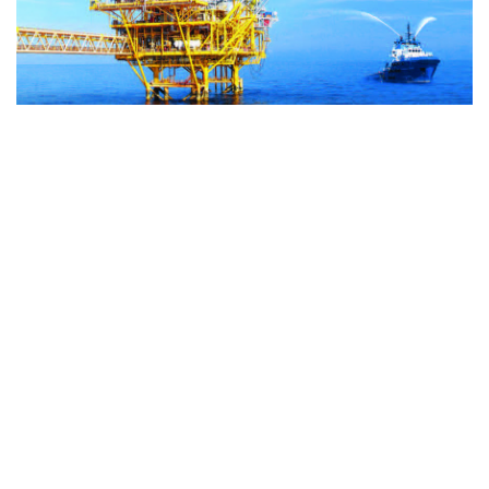
通信提供機関(ICP) : ベトナム通信社 | ISSN : 1606-0261
許認可番号 : 137/GP-BTTTT文化通信省により2022年3月
17日に提供された。