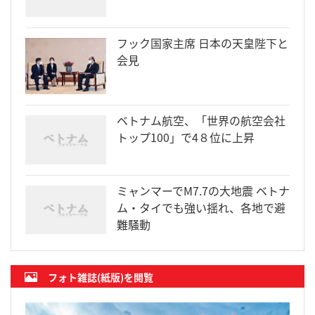
フック国家主席 日本の天皇陛下と
会見
ベトナム航空、「世界の航空会社
トップ100」で4８位に上昇
ミャンマーでM7.7の大地震 ベトナ
ム・タイでも強い揺れ、各地で避
難騒動
フォト雑誌(紙版)を閲覧