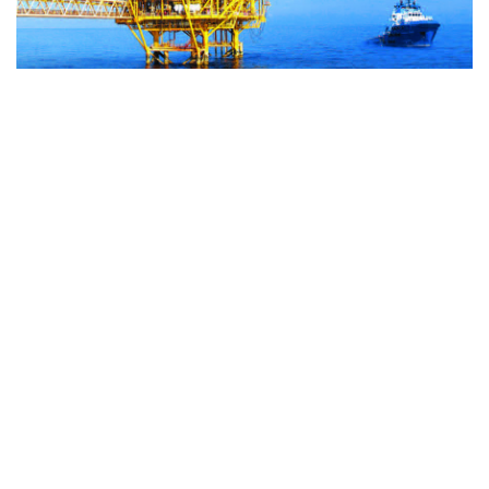
通信提供機関(ICP) : ベトナム通信社 | ISSN : 1606-0261
許認可番号 : 137/GP-BTTTT文化通信省により2022年3月
17日に提供された。
管理機関 : ベトナム通信社