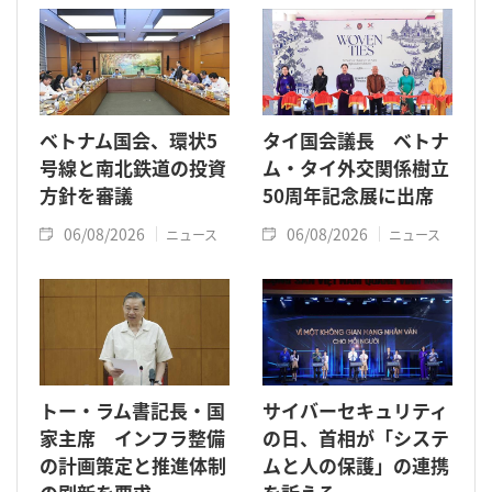
ベトナム国会、環状5
タイ国会議長 ベトナ
号線と南北鉄道の投資
ム・タイ外交関係樹立
方針を審議
50周年記念展に出席
06/08/2026
06/08/2026
ニュース
ニュース
トー・ラム書記長・国
サイバーセキュリティ
家主席 インフラ整備
の日、首相が「システ
の計画策定と推進体制
ムと人の保護」の連携