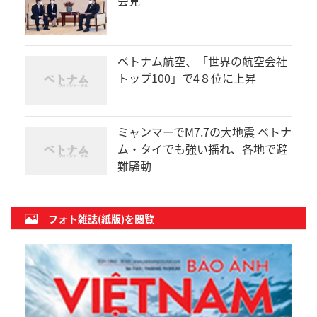
ベトナム航空、「世界の航空会社
トップ100」で4８位に上昇
ミャンマーでM7.7の大地震 ベトナ
ム・タイでも強い揺れ、各地で避
難騒動
フォト雑誌(紙版)を閲覧